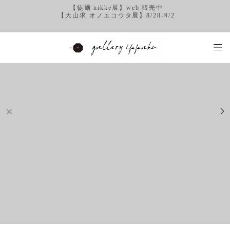
【徒爾 nikke展】web 販売中
【大山求 オノエコウタ展】8/28-9/2