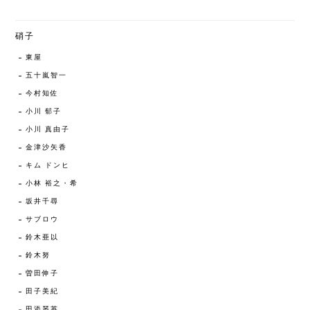
硝子
東屋
五十嵐智一
今村知佐
小川 郁子
小川 真由子
金津沙矢香
キム ドンヒ
小林 裕之・希
坂井千尋
サブロウ
鈴木亜以
鈴木努
曽田伸子
田子美紀
田添琴英