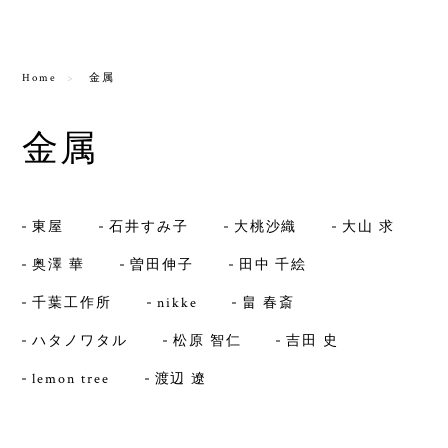
Home
金属
金属
東屋
石井すみ子
大桃沙織
大山 求
奥澤 華
曽田伸子
田中 千絵
千葉工作所
nikke
畠 春斎
ハタノワタル
松原 智仁
吉田 史
lemon tree
渡辺 遼