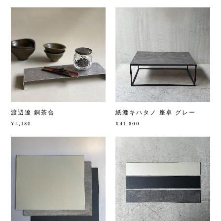
渡辺遼 銅茶合
紙漉キハタノ 座卓 グレー
¥4,180
¥41,800