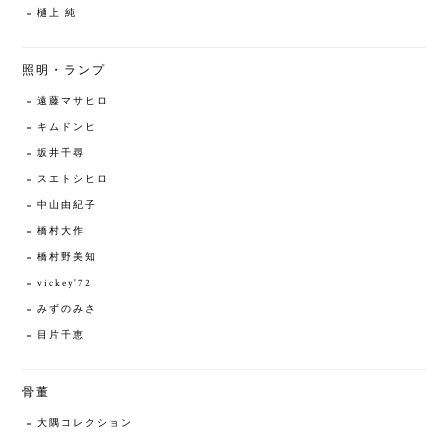
樋上 純
照明・ランプ
遠藤マサヒロ
キムドンヒ
坂井千尋
スエトシヒロ
中山由紀子
橋村大作
橋村野美知
vickey'72
みずのみさ
目片千恵
骨董
大隅コレクション