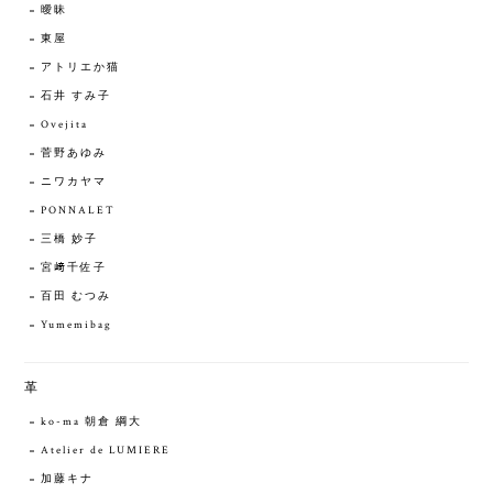
曖昧
東屋
アトリエか猫
石井 すみ子
Ovejita
菅野あゆみ
ニワカヤマ
PONNALET
三橋 妙子
宮﨑千佐子
百田 むつみ
Yumemibag
革
ko-ma 朝倉 綱大
Atelier de LUMIERE
加藤キナ