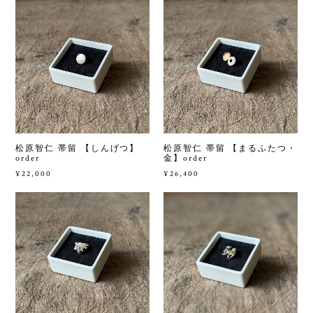
松原智仁 帯留 【しんげつ】
松原智仁 帯留 【まるふたつ・
order
金】order
¥22,000
¥26,400