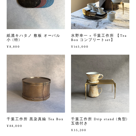
紙漉キハタノ 敷板 オーバル
水野幸一 × 千葉工作所 【Tea
小 (特)
Box コンプリートset】
¥8,800
¥165,000
千葉工作所 黒染真鍮 Tea Box
千葉工作所 Drip stand (角型)
五徳付き
¥88,000
¥35,200