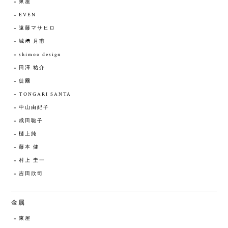
東屋
EVEN
遠藤マサヒロ
城﨑 月甫
shimoo design
田澤 祐介
徒爾
TONGARI SANTA
中山由紀子
成田聡子
樋上純
藤本 健
村上 圭一
吉田欣司
金属
東屋