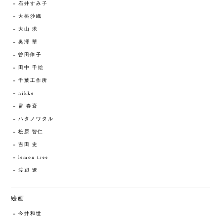
石井すみ子
大桃沙織
大山 求
奥澤 華
曽田伸子
田中 千絵
千葉工作所
nikke
畠 春斎
ハタノワタル
松原 智仁
吉田 史
lemon tree
渡辺 遼
絵画
今井和世