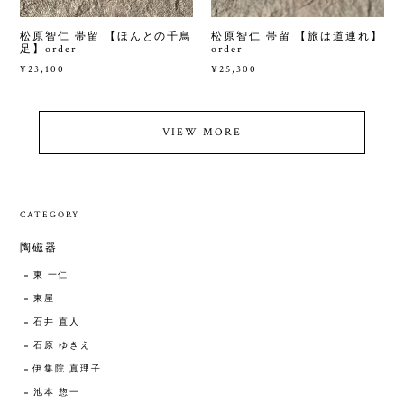
松原智仁 帯留 【ほんとの千鳥
松原智仁 帯留 【旅は道連れ】
足】order
order
¥23,100
¥25,300
VIEW MORE
CATEGORY
陶磁器
東 一仁
東屋
石井 直人
石原 ゆきえ
伊集院 真理子
池本 惣一