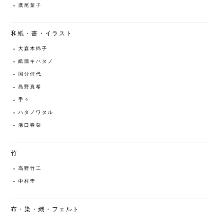
鷹尾葉子
和紙・書・イラスト
大森木綿子
紙漉キハタノ
国分佳代
島野真希
手々
ハタノワタル
溝口春菜
竹
高野竹工
中村圭
布・染・織・フェルト