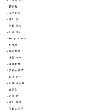
二階堂 明弘
西川聡
長谷川風子
原田 譲
半田 濃史
日高 伸治
Helga Ritsch
松塚裕子
松本郁美
水野 幸一
森岡希世子
安福由美子
山上 憲一
山崎 さおり
吉川仁
吉川 裕子
吉田 崇昭
和田由記子