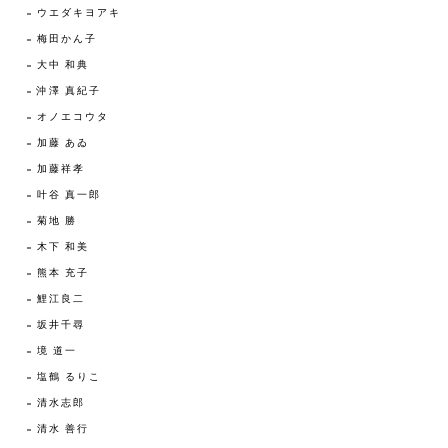
ウエダキヨアキ
梅田かん子
大中 和典
沖澤 真紀子
オノエコウタ
加藤 あゐ
加藤祥孝
叶谷 真一郎
菊地 勝
木下 和美
熊本 充子
鯉江良二
坂井千尋
境 道一
塩鶴 るりこ
清水志郎
清水 善行