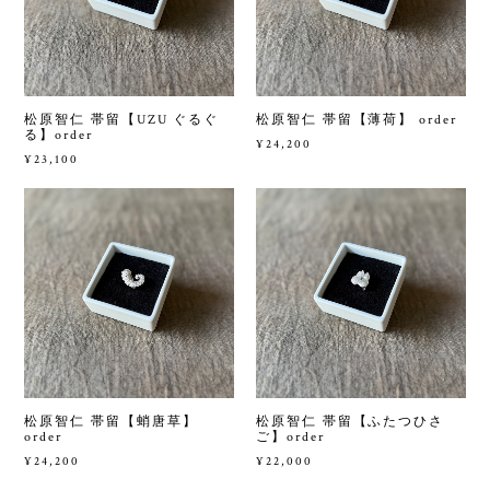
松原智仁 帯留【UZU ぐるぐ
松原智仁 帯留【薄荷】 order
る】order
¥24,200
¥23,100
松原智仁 帯留【蛸唐草】
松原智仁 帯留【ふたつひさ
order
ご】order
¥24,200
¥22,000