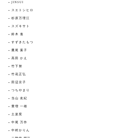
JINSUI
スエトシヒロ
杉原万理江
スズキサト
鈴木 進
すずきたもつ
鷹尾 葉子
高田 かえ
竹下努
竹花正弘
田辺京子
つちやまり
当山 友紀
豊増 一雄
土楽窯
中尾 万作
中村かりん