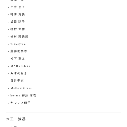
土井 朋子
時澤 真美
成田 聡子
橋村 大作
橋村 野美知
vickey'72
藤井友梨香
松下 高文
MARu Glass
みずのみさ
目片千恵
Mellow Glass
ko-ma 柳原 麻衣
ヤマノネ硝子
木工・漆器