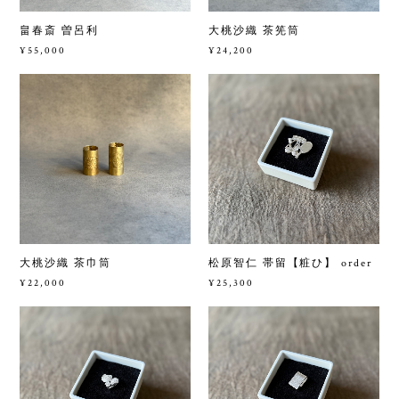
畠春斎 曽呂利
大桃沙織 茶筅筒
¥55,000
¥24,200
大桃沙織 茶巾筒
松原智仁 帯留【粧ひ】 order
¥22,000
¥25,300