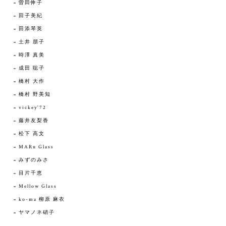
曽田伸子
田子美紀
田添琴英
土井 朋子
時澤 真美
成田 聡子
橋村 大作
橋村 野美知
vickey'72
藤井友梨香
松下 高文
MARu Glass
みずのみさ
目片千恵
Mellow Glass
ko-ma 柳原 麻衣
ヤマノネ硝子