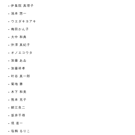
伊集院 真理子
池本 惣一
ウエダキヨアキ
梅田かん子
大中 和典
沖澤 真紀子
オノエコウタ
加藤 あゐ
加藤祥孝
叶谷 真一郎
菊地 勝
木下 和美
熊本 充子
鯉江良二
坂井千尋
境 道一
塩鶴 るりこ