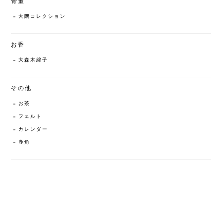
骨董
大隅コレクション
お香
大森木綿子
その他
お茶
フェルト
カレンダー
鹿角