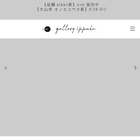
【徒爾 nikke展】web 販売中
【大山求 オノエコウタ展】8/28-9/2