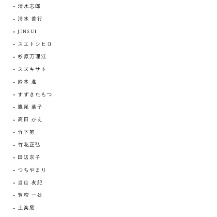
清水志郎
清水 善行
JINSUI
スエトシヒロ
杉原万理江
スズキサト
鈴木 進
すずきたもつ
鷹尾 葉子
高田 かえ
竹下努
竹花正弘
田辺京子
つちやまり
当山 友紀
豊増 一雄
土楽窯