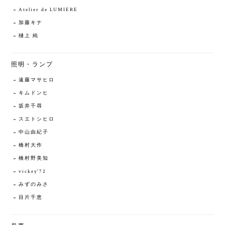
Atelier de LUMIERE
加藤キナ
樋上 純
照明・ランプ
遠藤マサヒロ
キムドンヒ
坂井千尋
スエトシヒロ
中山由紀子
橋村大作
橋村野美知
vickey'72
みずのみさ
目片千恵