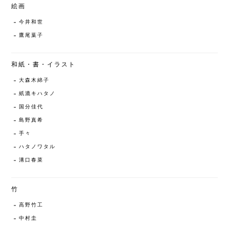
絵画
今井和世
鷹尾葉子
和紙・書・イラスト
大森木綿子
紙漉キハタノ
国分佳代
島野真希
手々
ハタノワタル
溝口春菜
竹
高野竹工
中村圭