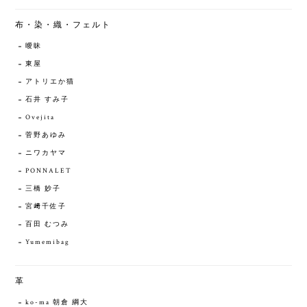
布・染・織・フェルト
曖昧
東屋
アトリエか猫
石井 すみ子
Ovejita
菅野あゆみ
ニワカヤマ
PONNALET
三橋 妙子
宮﨑千佐子
百田 むつみ
Yumemibag
革
ko-ma 朝倉 綱大