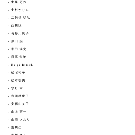
中尾 万作
中村かりん
二階堂 明弘
西川聡
長谷川風子
原田 譲
半田 濃史
日高 伸治
Helga Ritsch
松塚裕子
松本郁美
水野 幸一
森岡希世子
安福由美子
山上 憲一
山崎 さおり
吉川仁