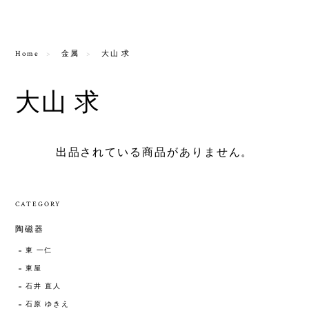
Home
金属
大山 求
大山 求
出品されている商品がありません。
CATEGORY
陶磁器
東 一仁
東屋
石井 直人
石原 ゆきえ