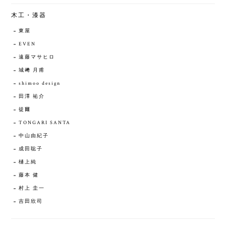
木工・漆器
東屋
EVEN
遠藤マサヒロ
城﨑 月甫
shimoo design
田澤 祐介
徒爾
TONGARI SANTA
中山由紀子
成田聡子
樋上純
藤本 健
村上 圭一
吉田欣司