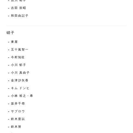
吉川 裕子
吉田 崇昭
和田由記子
硝子
東屋
五十嵐智一
今村知佐
小川 郁子
小川 真由子
金津沙矢香
キム ドンヒ
小林 裕之・希
坂井千尋
サブロウ
鈴木亜以
鈴木努