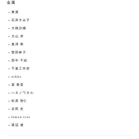
金属
東屋
石井すみ子
大桃沙織
大山 求
奥澤 華
曽田伸子
田中 千絵
千葉工作所
nikke
畠 春斎
ハタノワタル
松原 智仁
吉田 史
lemon tree
渡辺 遼