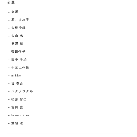
金属
東屋
石井すみ子
大桃沙織
大山 求
奥澤 華
曽田伸子
田中 千絵
千葉工作所
nikke
畠 春斎
ハタノワタル
松原 智仁
吉田 史
lemon tree
渡辺 遼