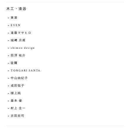
木工・漆器
東屋
EVEN
遠藤マサヒロ
城﨑 月甫
shimoo design
田澤 祐介
徒爾
TONGARI SANTA
中山由紀子
成田聡子
樋上純
藤本 健
村上 圭一
吉田欣司