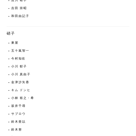
吉川 裕子
吉田 崇昭
和田由記子
硝子
東屋
五十嵐智一
今村知佐
小川 郁子
小川 真由子
金津沙矢香
キム ドンヒ
小林 裕之・希
坂井千尋
サブロウ
鈴木亜以
鈴木努