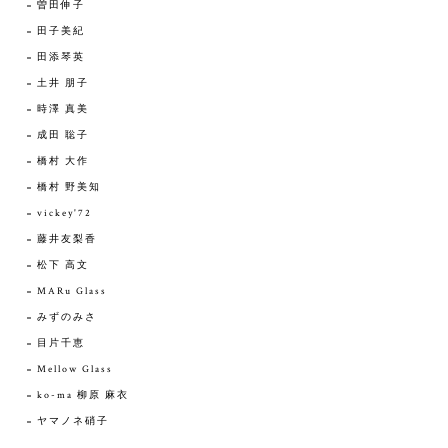
曽田伸子
田子美紀
田添琴英
土井 朋子
時澤 真美
成田 聡子
橋村 大作
橋村 野美知
vickey'72
藤井友梨香
松下 高文
MARu Glass
みずのみさ
目片千恵
Mellow Glass
ko-ma 柳原 麻衣
ヤマノネ硝子