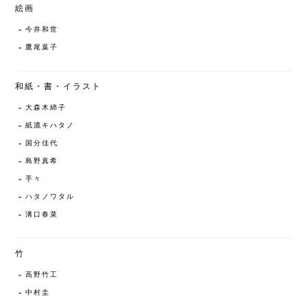
絵画
今井和世
鷹尾葉子
和紙・書・イラスト
大森木綿子
紙漉キハタノ
国分佳代
島野真希
手々
ハタノワタル
溝口春菜
竹
高野竹工
中村圭