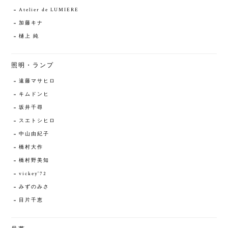
Atelier de LUMIERE
加藤キナ
樋上 純
照明・ランプ
遠藤マサヒロ
キムドンヒ
坂井千尋
スエトシヒロ
中山由紀子
橋村大作
橋村野美知
vickey'72
みずのみさ
目片千恵