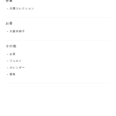
骨董
大隅コレクション
お香
大森木綿子
その他
お茶
フェルト
カレンダー
鹿角