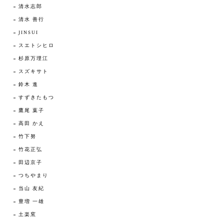
清水志郎
清水 善行
JINSUI
スエトシヒロ
杉原万理江
スズキサト
鈴木 進
すずきたもつ
鷹尾 葉子
高田 かえ
竹下努
竹花正弘
田辺京子
つちやまり
当山 友紀
豊増 一雄
土楽窯