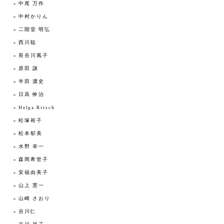
中尾 万作
中村かりん
二階堂 明弘
西川聡
長谷川風子
原田 譲
半田 濃史
日高 伸治
Helga Ritsch
松塚裕子
松本郁美
水野 幸一
森岡希世子
安福由美子
山上 憲一
山崎 さおり
吉川仁