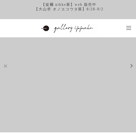
【徒爾 nikke展】web 販売中
【大山求 オノエコウタ展】8/28-9/2