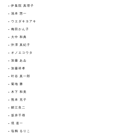
伊集院 真理子
池本 惣一
ウエダキヨアキ
梅田かん子
大中 和典
沖澤 真紀子
オノエコウタ
加藤 あゐ
加藤祥孝
叶谷 真一郎
菊地 勝
木下 和美
熊本 充子
鯉江良二
坂井千尋
境 道一
塩鶴 るりこ