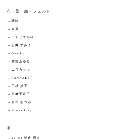
布・染・織・フェルト
曖昧
東屋
アトリエか猫
石井 すみ子
Ovejita
菅野あゆみ
ニワカヤマ
PONNALET
三橋 妙子
宮﨑千佐子
百田 むつみ
Yumemibag
革
ko-ma 朝倉 綱大