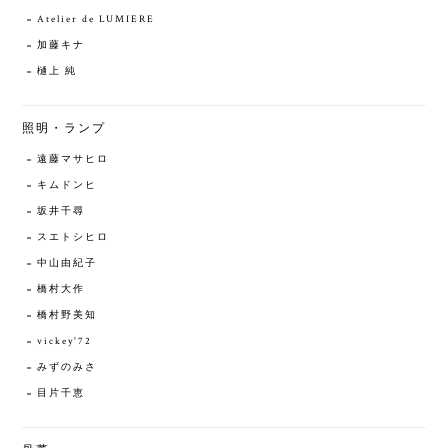
Atelier de LUMIERE
加藤キナ
樋上 純
照明・ランプ
遠藤マサヒロ
キムドンヒ
坂井千尋
スエトシヒロ
中山由紀子
橋村大作
橋村野美知
vickey'72
みずのみさ
目片千恵