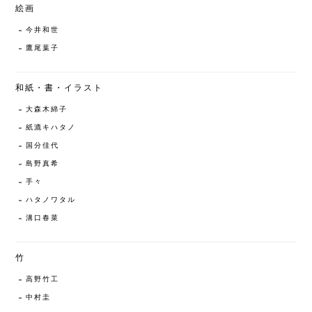
絵画
今井和世
鷹尾葉子
和紙・書・イラスト
大森木綿子
紙漉キハタノ
国分佳代
島野真希
手々
ハタノワタル
溝口春菜
竹
高野竹工
中村圭