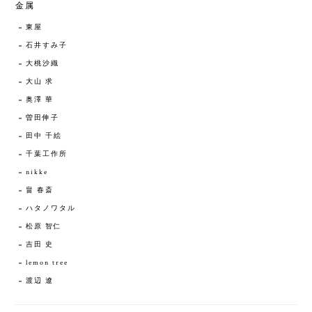
金属
東屋
石井すみ子
大桃沙織
大山 求
奥澤 華
曽田伸子
田中 千絵
千葉工作所
nikke
畠 春斎
ハタノワタル
松原 智仁
吉田 史
lemon tree
渡辺 遼