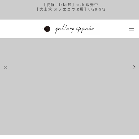
【徒爾 nikke展】web 販売中
【大山求 オノエコウタ展】8/28-9/2