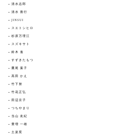
清水志郎
清水 善行
JINSUI
スエトシヒロ
杉原万理江
スズキサト
鈴木 進
すずきたもつ
鷹尾 葉子
高田 かえ
竹下努
竹花正弘
田辺京子
つちやまり
当山 友紀
豊増 一雄
土楽窯