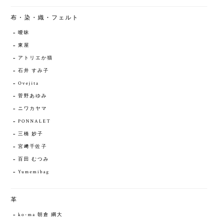
布・染・織・フェルト
曖昧
東屋
アトリエか猫
石井 すみ子
Ovejita
菅野あゆみ
ニワカヤマ
PONNALET
三橋 妙子
宮﨑千佐子
百田 むつみ
Yumemibag
革
ko-ma 朝倉 綱大