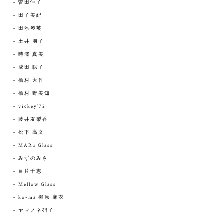
曽田伸子
田子美紀
田添琴英
土井 朋子
時澤 真美
成田 聡子
橋村 大作
橋村 野美知
vickey'72
藤井友梨香
松下 高文
MARu Glass
みずのみさ
目片千恵
Mellow Glass
ko-ma 柳原 麻衣
ヤマノネ硝子