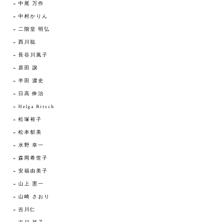
中尾 万作
中村かりん
二階堂 明弘
西川聡
長谷川風子
原田 譲
半田 濃史
日高 伸治
Helga Ritsch
松塚裕子
松本郁美
水野 幸一
森岡希世子
安福由美子
山上 憲一
山崎 さおり
吉川仁