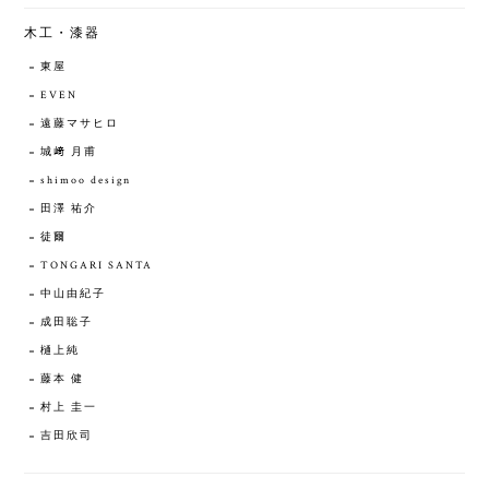
木工・漆器
東屋
EVEN
遠藤マサヒロ
城﨑 月甫
shimoo design
田澤 祐介
徒爾
TONGARI SANTA
中山由紀子
成田聡子
樋上純
藤本 健
村上 圭一
吉田欣司