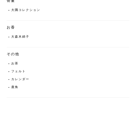
骨董
大隅コレクション
お香
大森木綿子
その他
お茶
フェルト
カレンダー
鹿角