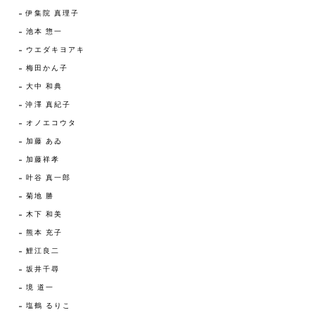
伊集院 真理子
池本 惣一
ウエダキヨアキ
梅田かん子
大中 和典
沖澤 真紀子
オノエコウタ
加藤 あゐ
加藤祥孝
叶谷 真一郎
菊地 勝
木下 和美
熊本 充子
鯉江良二
坂井千尋
境 道一
塩鶴 るりこ