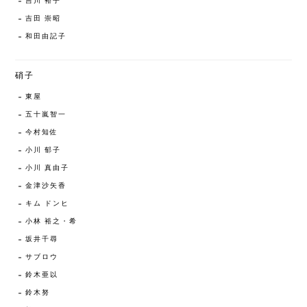
吉川 裕子
吉田 崇昭
和田由記子
硝子
東屋
五十嵐智一
今村知佐
小川 郁子
小川 真由子
金津沙矢香
キム ドンヒ
小林 裕之・希
坂井千尋
サブロウ
鈴木亜以
鈴木努