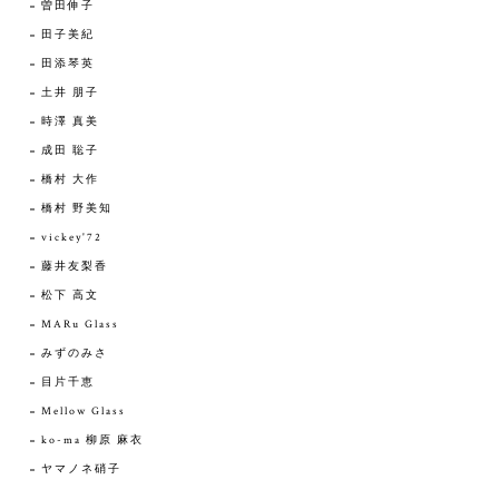
曽田伸子
田子美紀
田添琴英
土井 朋子
時澤 真美
成田 聡子
橋村 大作
橋村 野美知
vickey'72
藤井友梨香
松下 高文
MARu Glass
みずのみさ
目片千恵
Mellow Glass
ko-ma 柳原 麻衣
ヤマノネ硝子