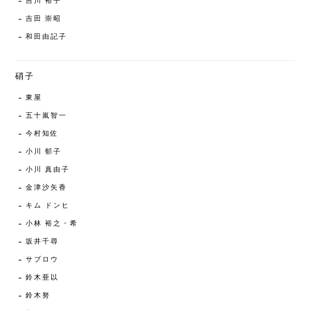
吉川 裕子
吉田 崇昭
和田由記子
硝子
東屋
五十嵐智一
今村知佐
小川 郁子
小川 真由子
金津沙矢香
キム ドンヒ
小林 裕之・希
坂井千尋
サブロウ
鈴木亜以
鈴木努