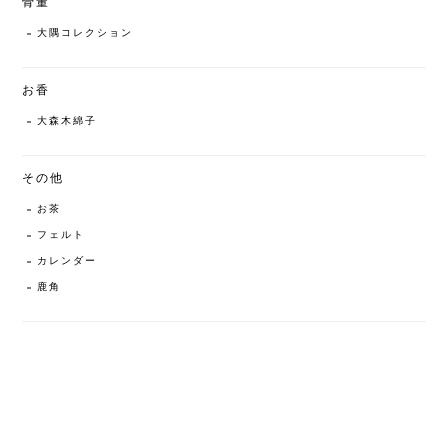
骨董
大隅コレクション
お香
大森木綿子
その他
お茶
フェルト
カレンダー
鹿角