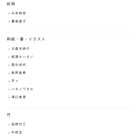
絵画
今井和世
鷹尾葉子
和紙・書・イラスト
大森木綿子
紙漉キハタノ
国分佳代
島野真希
手々
ハタノワタル
溝口春菜
竹
高野竹工
中村圭