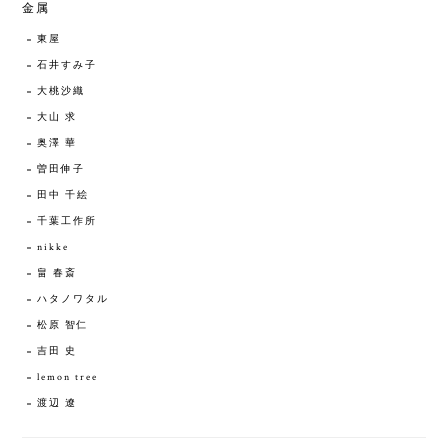
金属
東屋
石井すみ子
大桃沙織
大山 求
奥澤 華
曽田伸子
田中 千絵
千葉工作所
nikke
畠 春斎
ハタノワタル
松原 智仁
吉田 史
lemon tree
渡辺 遼