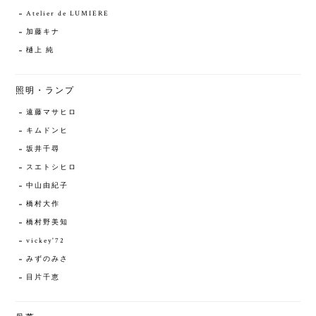
Atelier de LUMIERE
加藤キナ
樋上 純
照明・ランプ
遠藤マサヒロ
キムドンヒ
坂井千尋
スエトシヒロ
中山由紀子
橋村大作
橋村野美知
vickey'72
みずのみさ
目片千恵