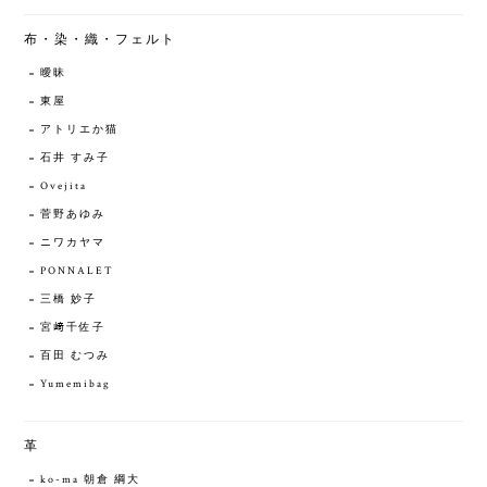
布・染・織・フェルト
曖昧
東屋
アトリエか猫
石井 すみ子
Ovejita
菅野あゆみ
ニワカヤマ
PONNALET
三橋 妙子
宮﨑千佐子
百田 むつみ
Yumemibag
革
ko-ma 朝倉 綱大