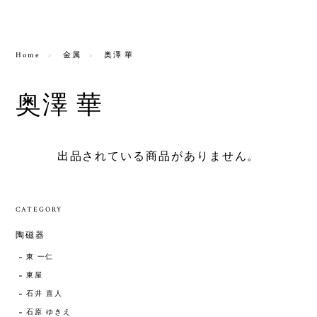
Home
金属
奥澤 華
奥澤 華
出品されている商品がありません。
CATEGORY
陶磁器
東 一仁
東屋
石井 直人
石原 ゆきえ