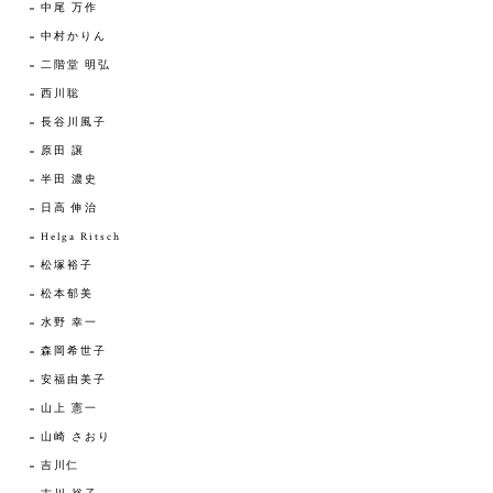
中尾 万作
中村かりん
二階堂 明弘
西川聡
長谷川風子
原田 譲
半田 濃史
日高 伸治
Helga Ritsch
松塚裕子
松本郁美
水野 幸一
森岡希世子
安福由美子
山上 憲一
山崎 さおり
吉川仁