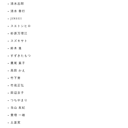
清水志郎
清水 善行
JINSUI
スエトシヒロ
杉原万理江
スズキサト
鈴木 進
すずきたもつ
鷹尾 葉子
高田 かえ
竹下努
竹花正弘
田辺京子
つちやまり
当山 友紀
豊増 一雄
土楽窯