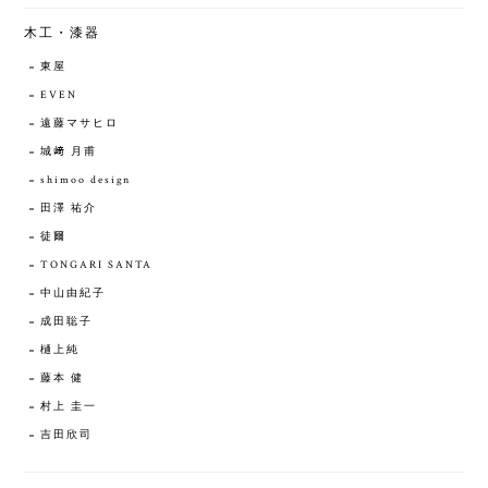
木工・漆器
東屋
EVEN
遠藤マサヒロ
城﨑 月甫
shimoo design
田澤 祐介
徒爾
TONGARI SANTA
中山由紀子
成田聡子
樋上純
藤本 健
村上 圭一
吉田欣司