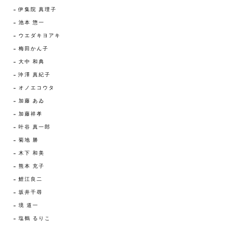
伊集院 真理子
池本 惣一
ウエダキヨアキ
梅田かん子
大中 和典
沖澤 真紀子
オノエコウタ
加藤 あゐ
加藤祥孝
叶谷 真一郎
菊地 勝
木下 和美
熊本 充子
鯉江良二
坂井千尋
境 道一
塩鶴 るりこ