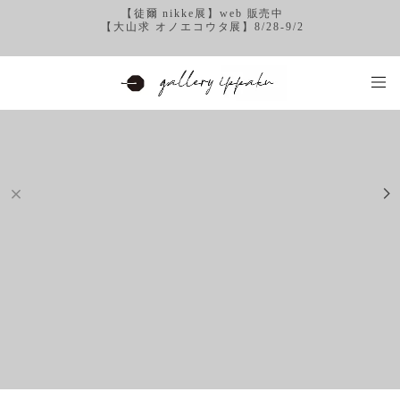
【徒爾 nikke展】web 販売中
【大山求 オノエコウタ展】8/28-9/2