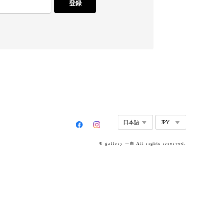
登録
© gallery 一白 All rights reserved.