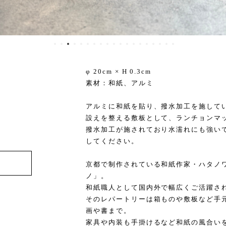
φ 20cm × H 0.3cm
素材：和紙、アルミ
アルミに和紙を貼り、撥水加工を施して
設えを整える敷板として、ランチョンマ
撥水加工が施されており水濡れにも強い
してください。
京都で制作されている和紙作家・ハタノ
ノ」。
和紙職人として国内外で幅広くご活躍さ
そのレパートリーは箱ものや敷板など手
画や書まで。
家具や内装も手掛けるなど和紙の風合い