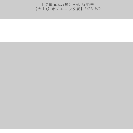
【徒爾 nikke展】web 販売中
【大山求 オノエコウタ展】8/28-9/2