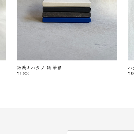
紙漉キハタノ 箱 筆箱
ハ
¥3,520
¥1