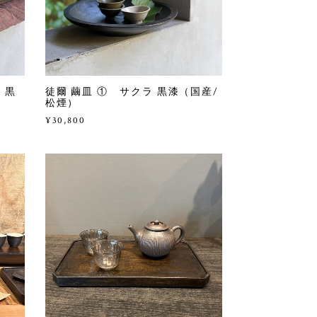
 黒
徒爾 繭皿 ① サクラ 黒漆（国産/
松煙）
¥30,800