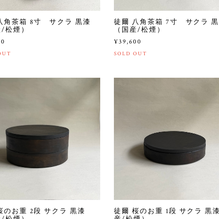
八角茶箱 8寸 サクラ 黒漆
徒爾 八角茶箱 7寸 サクラ 
/松煙）
（国産/松煙）
00
¥39,600
OUT
SOLD OUT
桜のお重 2段 サクラ 黒漆
徒爾 桜のお重 1段 サクラ 黒
/松煙）
産/松煙）