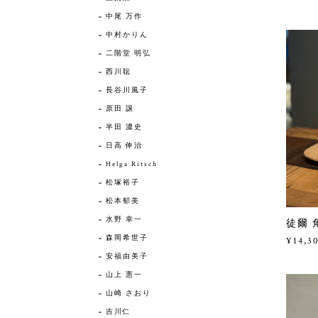
中尾 万作
中村かりん
二階堂 明弘
西川聡
長谷川風子
原田 譲
半田 濃史
日高 伸治
Helga Ritsch
松塚裕子
松本郁美
水野 幸一
徒爾 
森岡希世子
¥14,3
安福由美子
山上 憲一
山崎 さおり
吉川仁