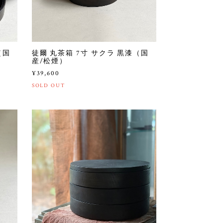
（国
徒爾 丸茶箱 7寸 サクラ 黒漆（国
産/松煙）
¥39,600
SOLD OUT