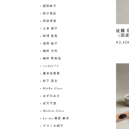
曽田伸子
田子美紀
田添琴英
土井 朋子
徒爾 
（国産
時澤 真美
¥2,42
成田 聡子
橋村 大作
橋村 野美知
vickey'72
藤井友梨香
松下 高文
MARu Glass
みずのみさ
目片千恵
Mellow Glass
ko-ma 柳原 麻衣
ヤマノネ硝子