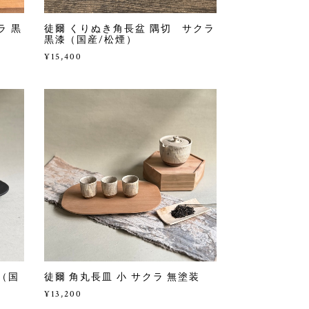
ラ 黒
徒爾 くりぬき角長盆 隅切 サクラ
黒漆（国産/松煙）
¥15,400
漆（国
徒爾 角丸長皿 小 サクラ 無塗装
¥13,200