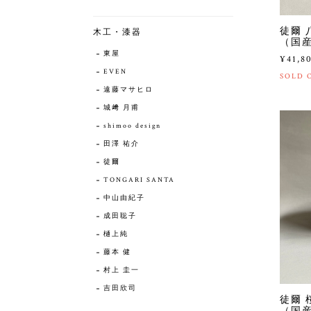
徒爾 
木工・漆器
（国産
東屋
¥41,8
EVEN
SOLD 
遠藤マサヒロ
城﨑 月甫
shimoo design
田澤 祐介
徒爾
TONGARI SANTA
中山由紀子
成田聡子
樋上純
藤本 健
村上 圭一
吉田欣司
徒爾 
（国産