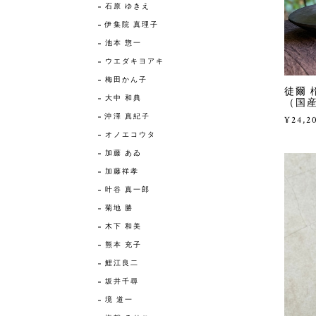
石原 ゆきえ
伊集院 真理子
池本 惣一
ウエダキヨアキ
梅田かん子
徒爾 
大中 和典
（国産
沖澤 真紀子
¥24,2
オノエコウタ
加藤 あゐ
加藤祥孝
叶谷 真一郎
菊地 勝
木下 和美
熊本 充子
鯉江良二
坂井千尋
境 道一