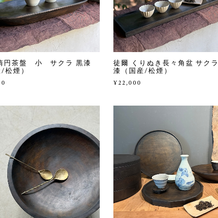
楕円茶盤 小 サクラ 黒漆
徒爾 くりぬき長々角盆 サクラ
/松煙）
漆（国産/松煙）
00
¥22,000