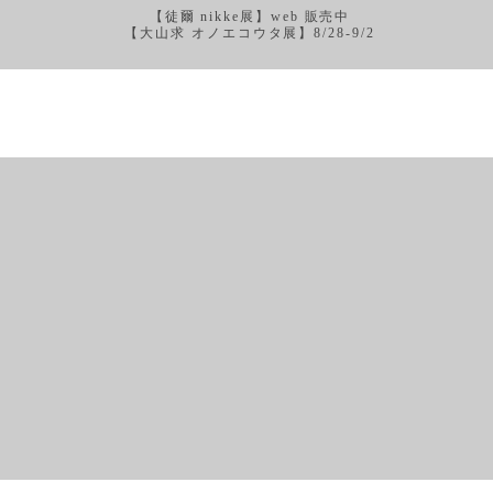
【徒爾 nikke展】web 販売中
【大山求 オノエコウタ展】8/28-9/2