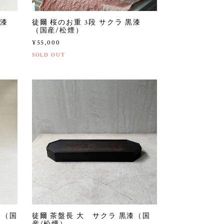
黒漆
徒爾 桜のお重 3段 サクラ 黒漆
（国産/松煙）
¥55,000
SOLD OUT
漆（国
徒爾 茶盤長 大 サクラ 黒漆（国
産/松煙）