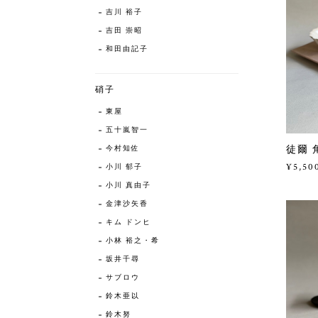
吉川 裕子
吉田 崇昭
和田由記子
硝子
東屋
五十嵐智一
徒爾 
今村知佐
¥5,50
小川 郁子
小川 真由子
金津沙矢香
キム ドンヒ
小林 裕之・希
坂井千尋
サブロウ
鈴木亜以
鈴木努