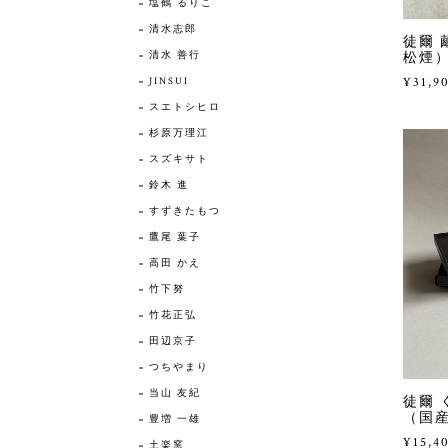
塩鶴 るりこ
清水志郎
徒爾 
清水 善行
松煙
¥31,9
JINSUI
スエトシヒロ
杉原万理江
スズキサト
鈴木 進
すずきたもつ
鷹尾 葉子
高田 かえ
竹下努
竹花正弘
田辺京子
つちやまり
当山 友紀
徒爾 
（国産
豊増 一雄
¥15,4
土楽窯