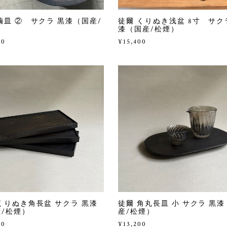
繭皿 ② サクラ 黒漆（国産/
徒爾 くりぬき浅盆 8寸 サク
）
漆（国産/松煙）
00
¥15,400
くりぬき角長盆 サクラ 黒漆
徒爾 角丸長皿 小 サクラ 黒
/松煙）
産/松煙）
00
¥13,200