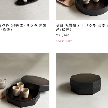
双杯托 (楕円②) サクラ 黒漆
徒爾 丸茶箱 8寸 サクラ 黒漆
/松煙）
産/松煙）
0
¥41,800
SOLD OUT