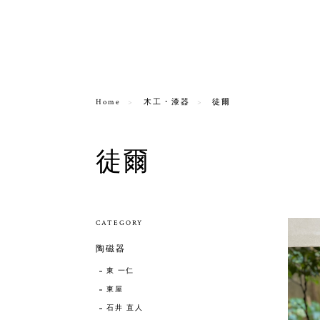
Home
木工・漆器
徒爾
徒爾
CATEGORY
陶磁器
東 一仁
東屋
石井 直人