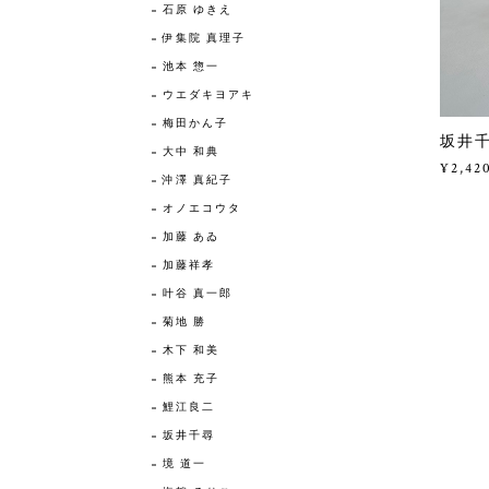
石原 ゆきえ
伊集院 真理子
池本 惣一
ウエダキヨアキ
梅田かん子
坂井千
大中 和典
¥2,42
沖澤 真紀子
オノエコウタ
加藤 あゐ
加藤祥孝
叶谷 真一郎
菊地 勝
木下 和美
熊本 充子
鯉江良二
坂井千尋
境 道一