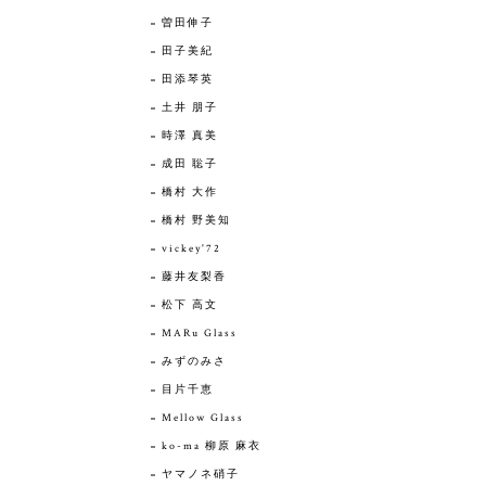
曽田伸子
田子美紀
田添琴英
土井 朋子
時澤 真美
成田 聡子
橋村 大作
橋村 野美知
vickey'72
藤井友梨香
松下 高文
MARu Glass
みずのみさ
目片千恵
Mellow Glass
ko-ma 柳原 麻衣
ヤマノネ硝子