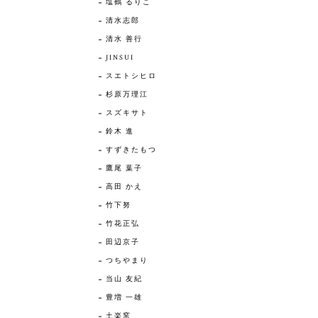
塩鶴 るりこ
清水志郎
清水 善行
JINSUI
スエトシヒロ
杉原万理江
スズキサト
鈴木 進
すずきたもつ
鷹尾 葉子
高田 かえ
竹下努
竹花正弘
田辺京子
つちやまり
当山 友紀
豊増 一雄
土楽窯