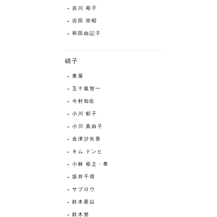
吉川 裕子
吉田 崇昭
和田由記子
硝子
東屋
五十嵐智一
今村知佐
小川 郁子
小川 真由子
金津沙矢香
キム ドンヒ
小林 裕之・希
坂井千尋
サブロウ
鈴木亜以
鈴木努