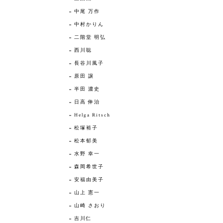
中尾 万作
中村かりん
二階堂 明弘
西川聡
長谷川風子
原田 譲
半田 濃史
日高 伸治
Helga Ritsch
松塚裕子
松本郁美
水野 幸一
森岡希世子
安福由美子
山上 憲一
山崎 さおり
吉川仁