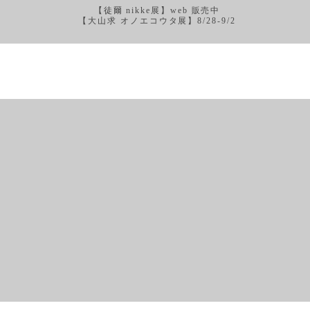
【徒爾 nikke展】web 販売中
【大山求 オノエコウタ展】8/28-9/2