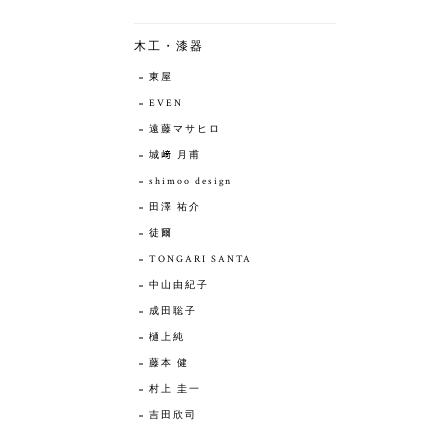
木工・漆器
東屋
EVEN
遠藤マサヒロ
城﨑 月甫
shimoo design
田澤 祐介
徒爾
TONGARI SANTA
中山由紀子
成田聡子
樋上純
藤本 健
村上 圭一
吉田欣司