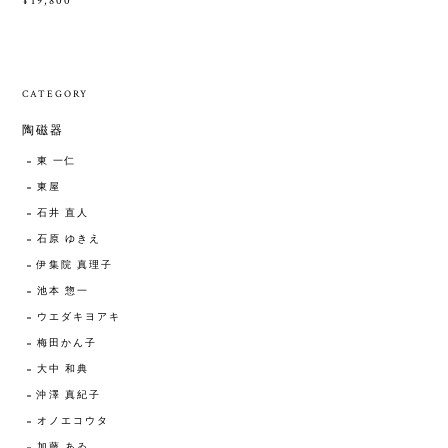
¥19,800
CATEGORY
陶磁器
東 一仁
東屋
石井 直人
石原 ゆきえ
伊集院 真理子
池本 惣一
ウエダキヨアキ
梅田かん子
大中 和典
沖澤 真紀子
オノエコウタ
加藤 あゐ