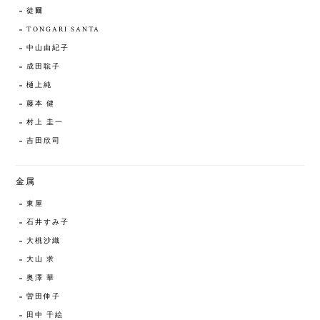
徒爾
TONGARI SANTA
中山由紀子
成田聡子
樋上純
藤本 健
村上 圭一
吉田欣司
金属
東屋
石井すみ子
大桃沙織
大山 求
奥澤 華
曽田伸子
田中 千絵