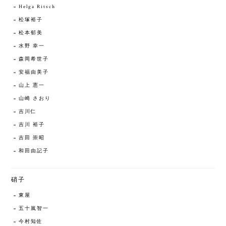
Helga Ritsch
松塚裕子
松本郁美
水野 幸一
森岡希世子
安福由美子
山上 憲一
山崎 さおり
吉川仁
吉川 裕子
吉田 崇昭
和田由記子
硝子
東屋
五十嵐智一
今村知佐