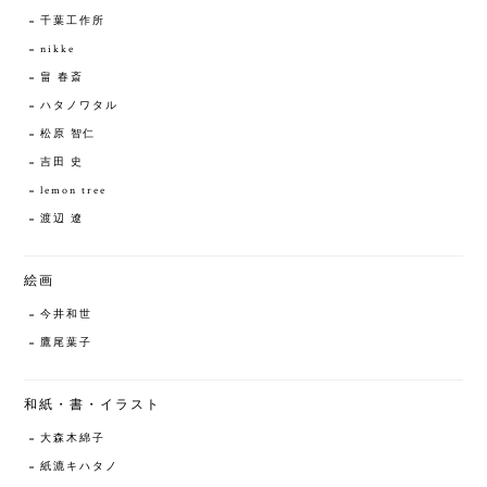
千葉工作所
nikke
畠 春斎
ハタノワタル
松原 智仁
吉田 史
lemon tree
渡辺 遼
絵画
今井和世
鷹尾葉子
和紙・書・イラスト
大森木綿子
紙漉キハタノ