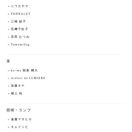
ニワカヤマ
PONNALET
三橋 妙子
宮﨑千佐子
百田 むつみ
Yumemibag
革
ko-ma 朝倉 綱大
Atelier de LUMIERE
加藤キナ
樋上 純
照明・ランプ
遠藤マサヒロ
キムドンヒ