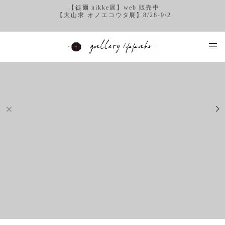
【徒爾 nikke展】web 販売中
【大山求 オノエコウタ展】8/28-9/2