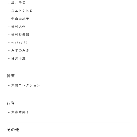
坂井千尋
スエトシヒロ
中山由紀子
橋村大作
橋村野美知
vickey'72
みずのみさ
目片千恵
骨董
大隅コレクション
お香
大森木綿子
その他