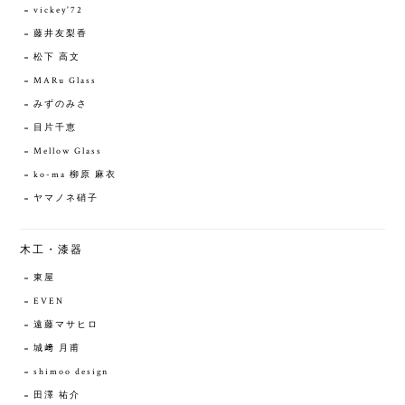
vickey'72
藤井友梨香
松下 高文
MARu Glass
みずのみさ
目片千恵
Mellow Glass
ko-ma 柳原 麻衣
ヤマノネ硝子
木工・漆器
東屋
EVEN
遠藤マサヒロ
城﨑 月甫
shimoo design
田澤 祐介