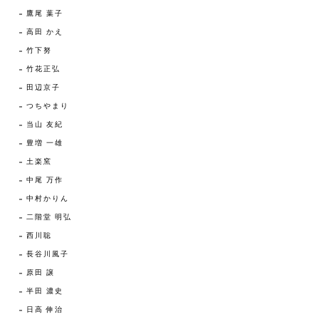
鷹尾 葉子
高田 かえ
竹下努
竹花正弘
田辺京子
つちやまり
当山 友紀
豊増 一雄
土楽窯
中尾 万作
中村かりん
二階堂 明弘
西川聡
長谷川風子
原田 譲
半田 濃史
日高 伸治