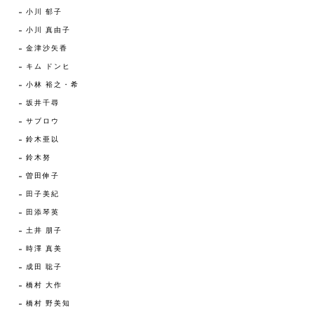
小川 郁子
小川 真由子
金津沙矢香
キム ドンヒ
小林 裕之・希
坂井千尋
サブロウ
鈴木亜以
鈴木努
曽田伸子
田子美紀
田添琴英
土井 朋子
時澤 真美
成田 聡子
橋村 大作
橋村 野美知