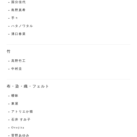
国分佳代
島野真希
手々
ハタノワタル
溝口春菜
竹
高野竹工
中村圭
布・染・織・フェルト
曖昧
東屋
アトリエか猫
石井 すみ子
Ovejita
菅野あゆみ