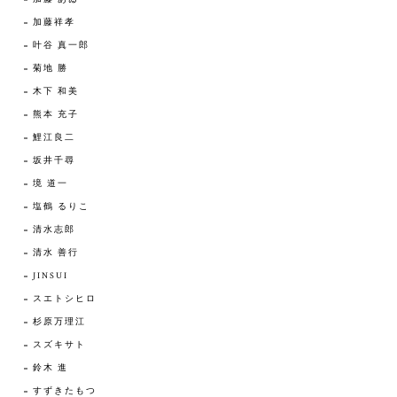
加藤祥孝
叶谷 真一郎
菊地 勝
木下 和美
熊本 充子
鯉江良二
坂井千尋
境 道一
塩鶴 るりこ
清水志郎
清水 善行
JINSUI
スエトシヒロ
杉原万理江
スズキサト
鈴木 進
すずきたもつ