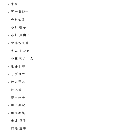
東屋
五十嵐智一
今村知佐
小川 郁子
小川 真由子
金津沙矢香
キム ドンヒ
小林 裕之・希
坂井千尋
サブロウ
鈴木亜以
鈴木努
曽田伸子
田子美紀
田添琴英
土井 朋子
時澤 真美