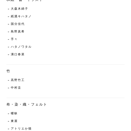
大森木綿子
紙漉キハタノ
国分佳代
島野真希
手々
ハタノワタル
溝口春菜
竹
高野竹工
中村圭
布・染・織・フェルト
曖昧
東屋
アトリエか猫