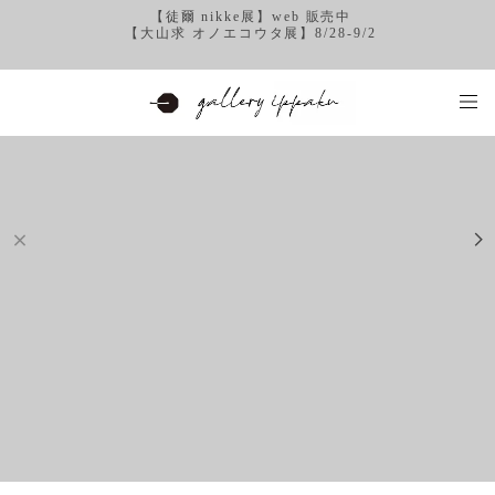
【徒爾 nikke展】web 販売中
【大山求 オノエコウタ展】8/28-9/2