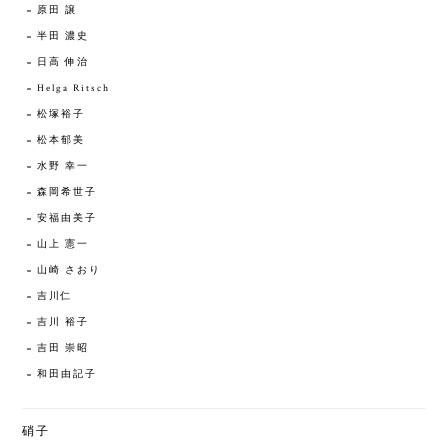
原田 譲
半田 濃史
日高 伸治
Helga Ritsch
松塚裕子
松本郁美
水野 幸一
森岡希世子
安福由美子
山上 憲一
山崎 さおり
吉川仁
吉川 裕子
吉田 崇昭
和田由記子
硝子