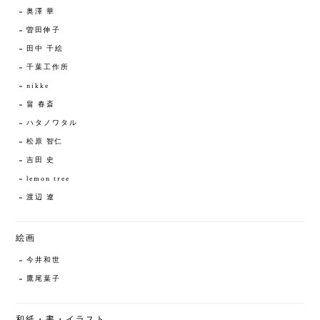
奥澤 華
曽田伸子
田中 千絵
千葉工作所
nikke
畠 春斎
ハタノワタル
松原 智仁
吉田 史
lemon tree
渡辺 遼
絵画
今井和世
鷹尾葉子
和紙・書・イラスト