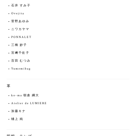
石井 すみ子
Ovejita
菅野あゆみ
ニワカヤマ
PONNALET
三橋 妙子
宮﨑千佐子
百田 むつみ
Yumemibag
革
ko-ma 朝倉 綱大
Atelier de LUMIERE
加藤キナ
樋上 純