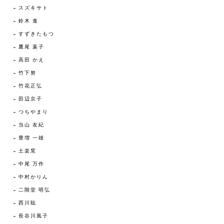
スズキサト
鈴木 進
すずきたもつ
鷹尾 葉子
高田 かえ
竹下努
竹花正弘
田辺京子
つちやまり
当山 友紀
豊増 一雄
土楽窯
中尾 万作
中村かりん
二階堂 明弘
西川聡
長谷川風子