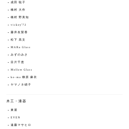
成田 聡子
橋村 大作
橋村 野美知
vickey'72
藤井友梨香
松下 高文
MARu Glass
みずのみさ
目片千恵
Mellow Glass
ko-ma 柳原 麻衣
ヤマノネ硝子
木工・漆器
東屋
EVEN
遠藤マサヒロ