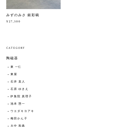
みずのみさ 銀彩碗
¥27,500
CATEGORY
陶磁器
東 一仁
東屋
石井 直人
石原 ゆきえ
伊集院 真理子
池本 惣一
ウエダキヨアキ
梅田かん子
大中 和典