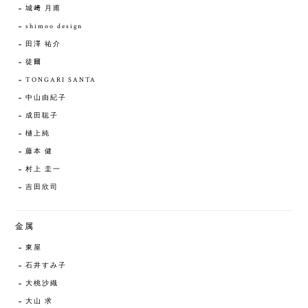
城﨑 月甫
shimoo design
田澤 祐介
徒爾
TONGARI SANTA
中山由紀子
成田聡子
樋上純
藤本 健
村上 圭一
吉田欣司
金属
東屋
石井すみ子
大桃沙織
大山 求