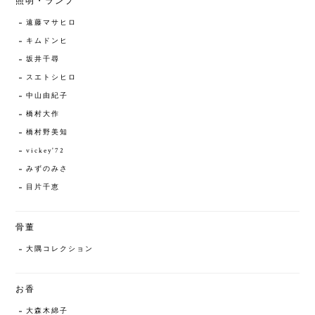
照明・ランプ
遠藤マサヒロ
キムドンヒ
坂井千尋
スエトシヒロ
中山由紀子
橋村大作
橋村野美知
vickey'72
みずのみさ
目片千恵
骨董
大隅コレクション
お香
大森木綿子