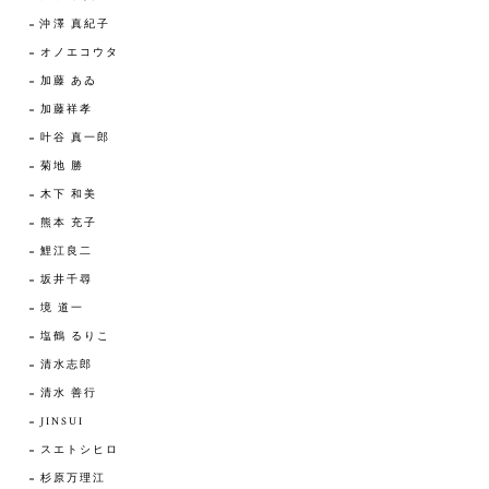
沖澤 真紀子
オノエコウタ
加藤 あゐ
加藤祥孝
叶谷 真一郎
菊地 勝
木下 和美
熊本 充子
鯉江良二
坂井千尋
境 道一
塩鶴 るりこ
清水志郎
清水 善行
JINSUI
スエトシヒロ
杉原万理江