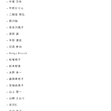
中尾 万作
中村かりん
二階堂 明弘
西川聡
長谷川風子
原田 譲
半田 濃史
日高 伸治
Helga Ritsch
松塚裕子
松本郁美
水野 幸一
森岡希世子
安福由美子
山上 憲一
山崎 さおり
吉川仁