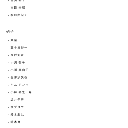
吉川 裕子
吉田 崇昭
和田由記子
硝子
東屋
五十嵐智一
今村知佐
小川 郁子
小川 真由子
金津沙矢香
キム ドンヒ
小林 裕之・希
坂井千尋
サブロウ
鈴木亜以
鈴木努