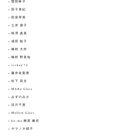
曽田伸子
田子美紀
田添琴英
土井 朋子
時澤 真美
成田 聡子
橋村 大作
橋村 野美知
vickey'72
藤井友梨香
松下 高文
MARu Glass
みずのみさ
目片千恵
Mellow Glass
ko-ma 柳原 麻衣
ヤマノネ硝子