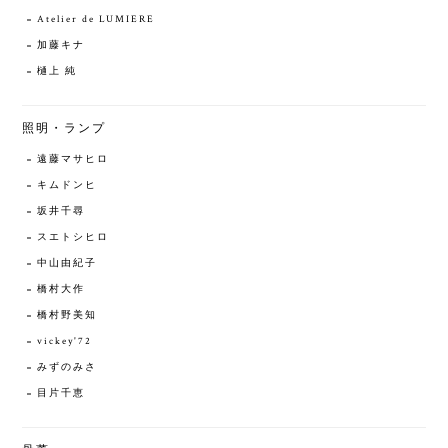
Atelier de LUMIERE
加藤キナ
樋上 純
照明・ランプ
遠藤マサヒロ
キムドンヒ
坂井千尋
スエトシヒロ
中山由紀子
橋村大作
橋村野美知
vickey'72
みずのみさ
目片千恵