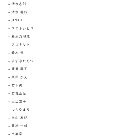
清水志郎
清水 善行
JINSUI
スエトシヒロ
杉原万理江
スズキサト
鈴木 進
すずきたもつ
鷹尾 葉子
高田 かえ
竹下努
竹花正弘
田辺京子
つちやまり
当山 友紀
豊増 一雄
土楽窯