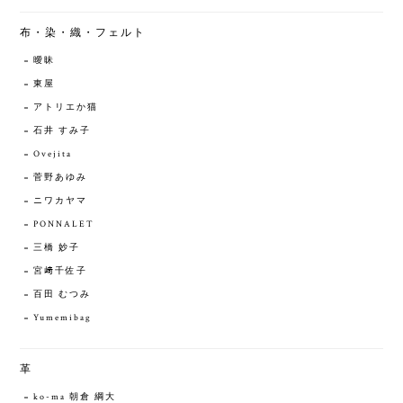
布・染・織・フェルト
曖昧
東屋
アトリエか猫
石井 すみ子
Ovejita
菅野あゆみ
ニワカヤマ
PONNALET
三橋 妙子
宮﨑千佐子
百田 むつみ
Yumemibag
革
ko-ma 朝倉 綱大