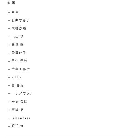
金属
東屋
石井すみ子
大桃沙織
大山 求
奥澤 華
曽田伸子
田中 千絵
千葉工作所
nikke
畠 春斎
ハタノワタル
松原 智仁
吉田 史
lemon tree
渡辺 遼