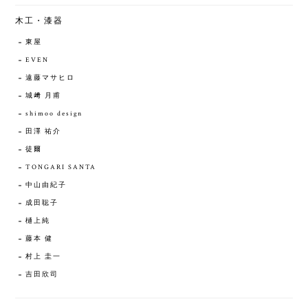
木工・漆器
東屋
EVEN
遠藤マサヒロ
城﨑 月甫
shimoo design
田澤 祐介
徒爾
TONGARI SANTA
中山由紀子
成田聡子
樋上純
藤本 健
村上 圭一
吉田欣司