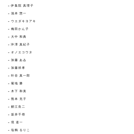
伊集院 真理子
池本 惣一
ウエダキヨアキ
梅田かん子
大中 和典
沖澤 真紀子
オノエコウタ
加藤 あゐ
加藤祥孝
叶谷 真一郎
菊地 勝
木下 和美
熊本 充子
鯉江良二
坂井千尋
境 道一
塩鶴 るりこ