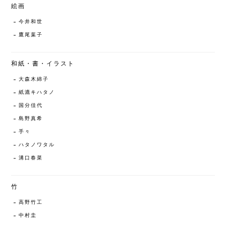
絵画
今井和世
鷹尾葉子
和紙・書・イラスト
大森木綿子
紙漉キハタノ
国分佳代
島野真希
手々
ハタノワタル
溝口春菜
竹
高野竹工
中村圭