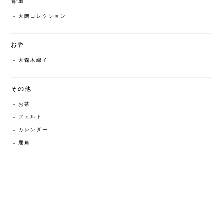
骨董
大隅コレクション
お香
大森木綿子
その他
お茶
フェルト
カレンダー
鹿角