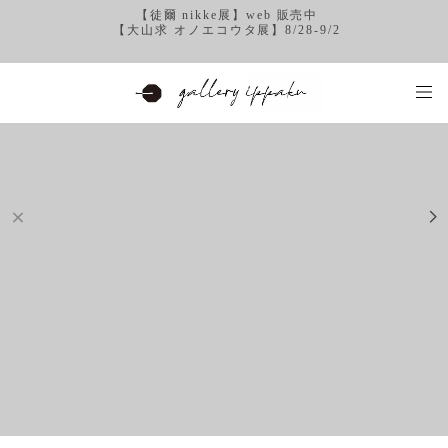
【徒爾 nikke展】web 販売中
【大山求 オノエコウタ展】8/28-9/2