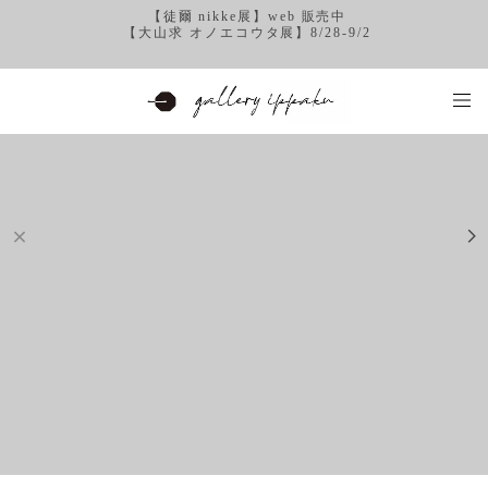
【徒爾 nikke展】web 販売中
【大山求 オノエコウタ展】8/28-9/2