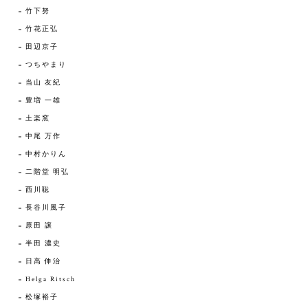
竹下努
竹花正弘
田辺京子
つちやまり
当山 友紀
豊増 一雄
土楽窯
中尾 万作
中村かりん
二階堂 明弘
西川聡
長谷川風子
原田 譲
半田 濃史
日高 伸治
Helga Ritsch
松塚裕子