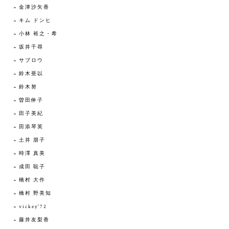
金津沙矢香
キム ドンヒ
小林 裕之・希
坂井千尋
サブロウ
鈴木亜以
鈴木努
曽田伸子
田子美紀
田添琴英
土井 朋子
時澤 真美
成田 聡子
橋村 大作
橋村 野美知
vickey'72
藤井友梨香