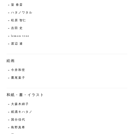
畠 春斎
ハタノワタル
松原 智仁
吉田 史
lemon tree
渡辺 遼
絵画
今井和世
鷹尾葉子
和紙・書・イラスト
大森木綿子
紙漉キハタノ
国分佳代
島野真希