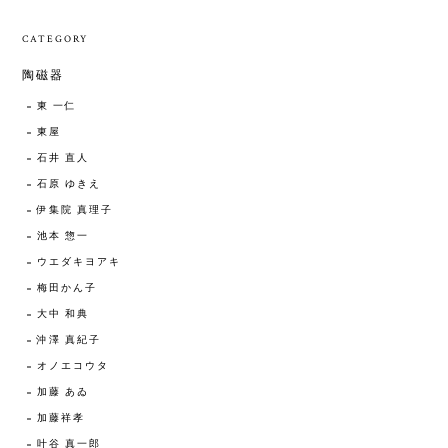
CATEGORY
陶磁器
東 一仁
東屋
石井 直人
石原 ゆきえ
伊集院 真理子
池本 惣一
ウエダキヨアキ
梅田かん子
大中 和典
沖澤 真紀子
オノエコウタ
加藤 あゐ
加藤祥孝
叶谷 真一郎