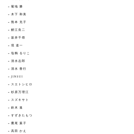
菊地 勝
木下 和美
熊本 充子
鯉江良二
坂井千尋
境 道一
塩鶴 るりこ
清水志郎
清水 善行
JINSUI
スエトシヒロ
杉原万理江
スズキサト
鈴木 進
すずきたもつ
鷹尾 葉子
高田 かえ