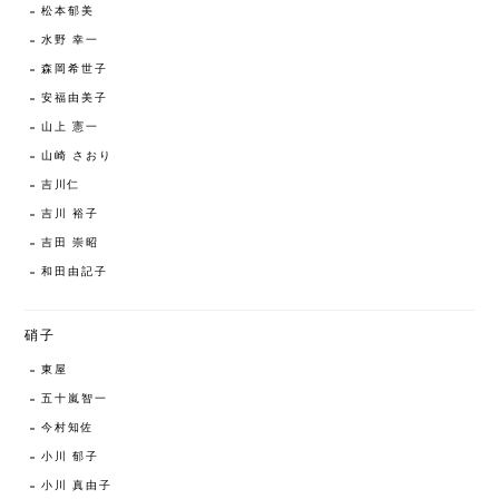
松本郁美
水野 幸一
森岡希世子
安福由美子
山上 憲一
山崎 さおり
吉川仁
吉川 裕子
吉田 崇昭
和田由記子
硝子
東屋
五十嵐智一
今村知佐
小川 郁子
小川 真由子