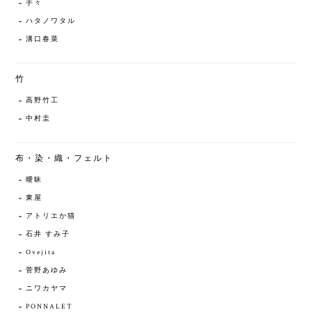
手々
ハタノワタル
溝口春菜
竹
高野竹工
中村圭
布・染・織・フェルト
曖昧
東屋
アトリエか猫
石井 すみ子
Ovejita
菅野あゆみ
ニワカヤマ
PONNALET