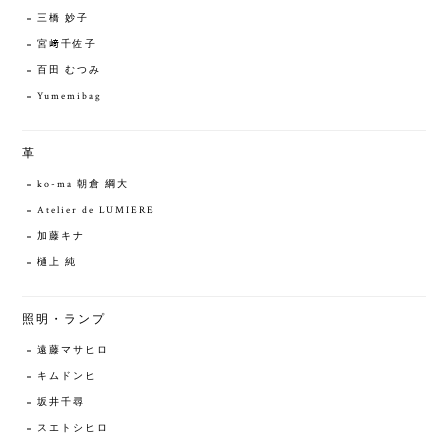
三橋 妙子
宮﨑千佐子
百田 むつみ
Yumemibag
革
ko-ma 朝倉 綱大
Atelier de LUMIERE
加藤キナ
樋上 純
照明・ランプ
遠藤マサヒロ
キムドンヒ
坂井千尋
スエトシヒロ