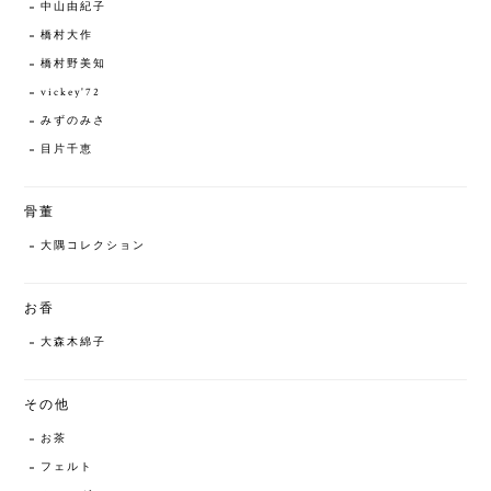
中山由紀子
橋村大作
橋村野美知
vickey'72
みずのみさ
目片千恵
骨董
大隅コレクション
お香
大森木綿子
その他
お茶
フェルト