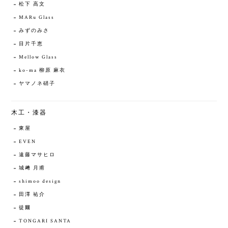
松下 高文
MARu Glass
みずのみさ
目片千恵
Mellow Glass
ko-ma 柳原 麻衣
ヤマノネ硝子
木工・漆器
東屋
EVEN
遠藤マサヒロ
城﨑 月甫
shimoo design
田澤 祐介
徒爾
TONGARI SANTA