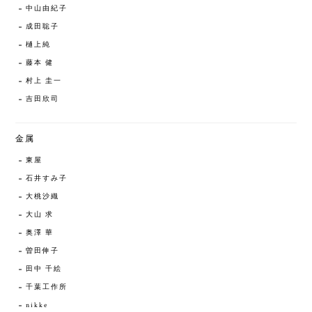
中山由紀子
成田聡子
樋上純
藤本 健
村上 圭一
吉田欣司
金属
東屋
石井すみ子
大桃沙織
大山 求
奥澤 華
曽田伸子
田中 千絵
千葉工作所
nikke