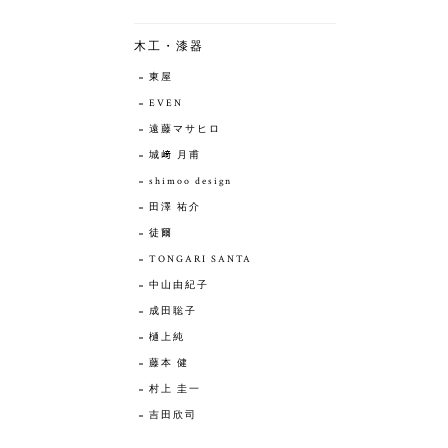
木工・漆器
東屋
EVEN
遠藤マサヒロ
城﨑 月甫
shimoo design
田澤 祐介
徒爾
TONGARI SANTA
中山由紀子
成田聡子
樋上純
藤本 健
村上 圭一
吉田欣司