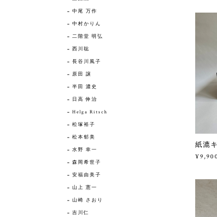
中尾 万作
中村かりん
二階堂 明弘
西川聡
長谷川風子
原田 譲
半田 濃史
日高 伸治
Helga Ritsch
松塚裕子
松本郁美
紙漉キ
水野 幸一
¥9,90
森岡希世子
安福由美子
山上 憲一
山崎 さおり
吉川仁