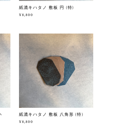
紙漉キハタノ 敷板 円 (特)
¥8,800
小
紙漉キハタノ 敷板 八角形 (特)
¥8,800