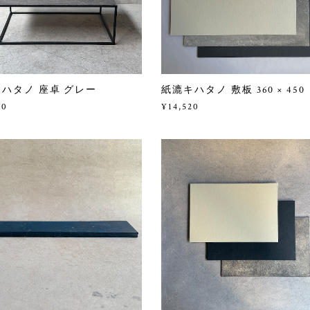
ハタノ 座卓 グレー
紙漉キハタノ 敷板 360 × 450
00
¥14,520