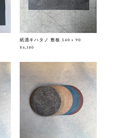
紙漉キハタノ 敷板 540 × 90
¥6,380