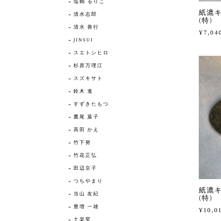
塩鶴 るりこ
紙漉キハ
清水志郎
(特)
清水 善行
¥7,04
JINSUI
スエトシヒロ
杉原万理江
スズキサト
鈴木 進
すずきたもつ
鷹尾 葉子
高田 かえ
竹下努
竹花正弘
田辺京子
つちやまり
紙漉キ
当山 友紀
(特)
豊増 一雄
¥10,0
土楽窯