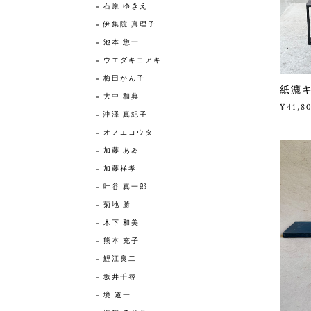
石原 ゆきえ
伊集院 真理子
池本 惣一
ウエダキヨアキ
梅田かん子
紙漉キ
大中 和典
¥41,8
沖澤 真紀子
オノエコウタ
加藤 あゐ
加藤祥孝
叶谷 真一郎
菊地 勝
木下 和美
熊本 充子
鯉江良二
坂井千尋
境 道一