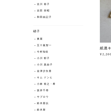
吉川 裕子
吉田 崇昭
和田由記子
硝子
東屋
五十嵐智一
紙漉キ
今村知佐
¥2,20
小川 郁子
小川 真由子
金津沙矢香
キム ドンヒ
小林 裕之・希
坂井千尋
サブロウ
鈴木亜以
鈴木努