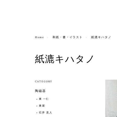
Home
和紙・書・イラスト
紙漉キハタノ
紙漉キハタノ
CATEGORY
陶磁器
東 一仁
東屋
石井 直人