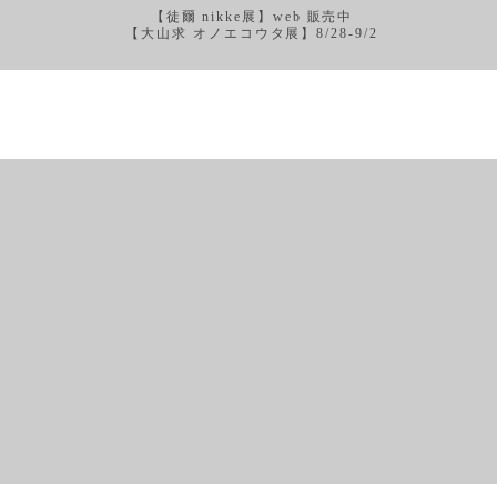
【徒爾 nikke展】web 販売中
【大山求 オノエコウタ展】8/28-9/2