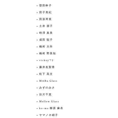
曽田伸子
田子美紀
田添琴英
土井 朋子
時澤 真美
成田 聡子
橋村 大作
橋村 野美知
vickey'72
藤井友梨香
松下 高文
MARu Glass
みずのみさ
目片千恵
Mellow Glass
ko-ma 柳原 麻衣
ヤマノネ硝子