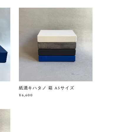
紙漉キハタノ 箱 A5サイズ
¥6,600