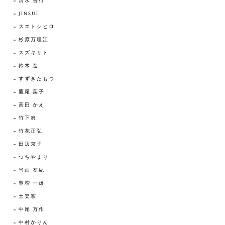
清水 善行
JINSUI
スエトシヒロ
杉原万理江
スズキサト
鈴木 進
すずきたもつ
鷹尾 葉子
高田 かえ
竹下努
竹花正弘
田辺京子
つちやまり
当山 友紀
豊増 一雄
土楽窯
中尾 万作
中村かりん