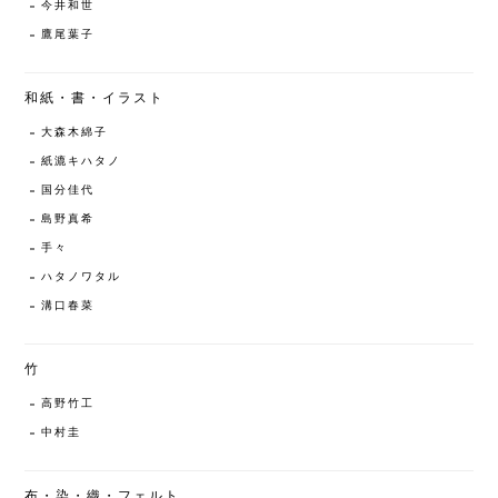
今井和世
鷹尾葉子
和紙・書・イラスト
大森木綿子
紙漉キハタノ
国分佳代
島野真希
手々
ハタノワタル
溝口春菜
竹
高野竹工
中村圭
布・染・織・フェルト