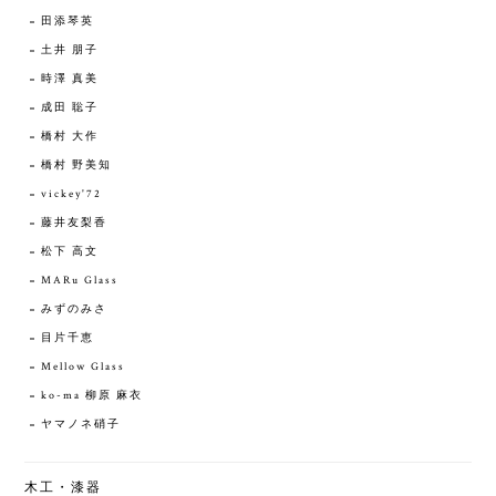
田添琴英
土井 朋子
時澤 真美
成田 聡子
橋村 大作
橋村 野美知
vickey'72
藤井友梨香
松下 高文
MARu Glass
みずのみさ
目片千恵
Mellow Glass
ko-ma 柳原 麻衣
ヤマノネ硝子
木工・漆器