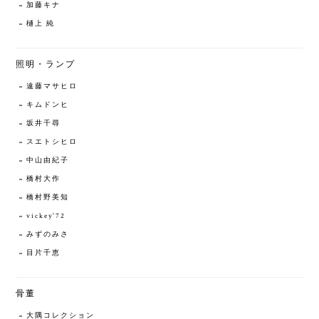
加藤キナ
樋上 純
照明・ランプ
遠藤マサヒロ
キムドンヒ
坂井千尋
スエトシヒロ
中山由紀子
橋村大作
橋村野美知
vickey'72
みずのみさ
目片千恵
骨董
大隅コレクション