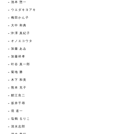
池本 惣一
ウエダキヨアキ
梅田かん子
大中 和典
沖澤 真紀子
オノエコウタ
加藤 あゐ
加藤祥孝
叶谷 真一郎
菊地 勝
木下 和美
熊本 充子
鯉江良二
坂井千尋
境 道一
塩鶴 るりこ
清水志郎