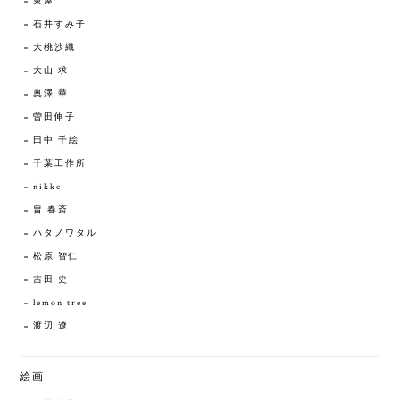
東屋
石井すみ子
大桃沙織
大山 求
奥澤 華
曽田伸子
田中 千絵
千葉工作所
nikke
畠 春斎
ハタノワタル
松原 智仁
吉田 史
lemon tree
渡辺 遼
絵画