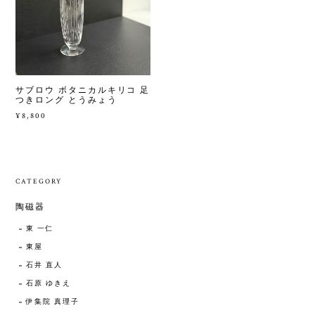
サブロウ ボタニカルキリコ 足
つきロング とうみょう
¥8,800
CATEGORY
陶磁器
東 一仁
東屋
石井 直人
石原 ゆきえ
伊集院 真理子