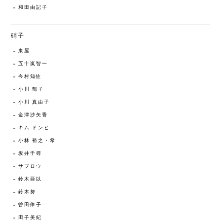
和田由記子
硝子
東屋
五十嵐智一
今村知佐
小川 郁子
小川 真由子
金津沙矢香
キム ドンヒ
小林 裕之・希
坂井千尋
サブロウ
鈴木亜以
鈴木努
曽田伸子
田子美紀