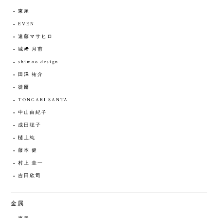
東屋
EVEN
遠藤マサヒロ
城﨑 月甫
shimoo design
田澤 祐介
徒爾
TONGARI SANTA
中山由紀子
成田聡子
樋上純
藤本 健
村上 圭一
吉田欣司
金属