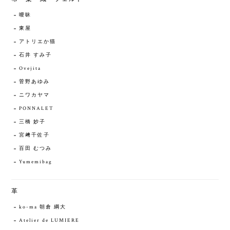
曖昧
東屋
アトリエか猫
石井 すみ子
Ovejita
菅野あゆみ
ニワカヤマ
PONNALET
三橋 妙子
宮﨑千佐子
百田 むつみ
Yumemibag
革
ko-ma 朝倉 綱大
Atelier de LUMIERE