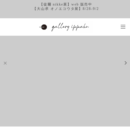
【徒爾 nikke展】web 販売中
【大山求 オノエコウタ展】8/28-9/2