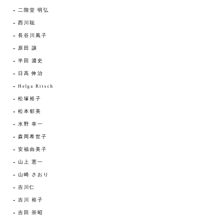
二階堂 明弘
西川聡
長谷川風子
原田 譲
半田 濃史
日高 伸治
Helga Ritsch
松塚裕子
松本郁美
水野 幸一
森岡希世子
安福由美子
山上 憲一
山崎 さおり
吉川仁
吉川 裕子
吉田 崇昭