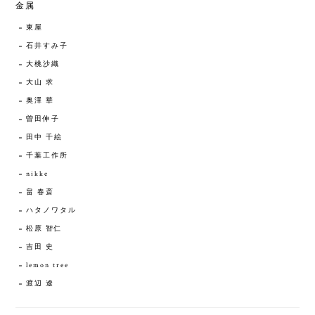
金属
東屋
石井すみ子
大桃沙織
大山 求
奥澤 華
曽田伸子
田中 千絵
千葉工作所
nikke
畠 春斎
ハタノワタル
松原 智仁
吉田 史
lemon tree
渡辺 遼