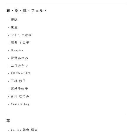
布・染・織・フェルト
曖昧
東屋
アトリエか猫
石井 すみ子
Ovejita
菅野あゆみ
ニワカヤマ
PONNALET
三橋 妙子
宮﨑千佐子
百田 むつみ
Yumemibag
革
ko-ma 朝倉 綱大