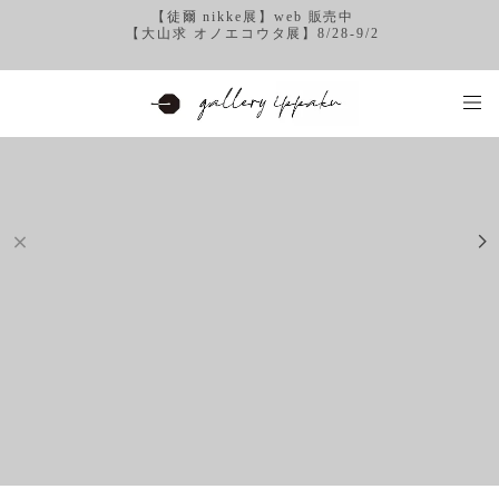
【徒爾 nikke展】web 販売中
【大山求 オノエコウタ展】8/28-9/2