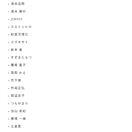
清水志郎
清水 善行
JINSUI
スエトシヒロ
杉原万理江
スズキサト
鈴木 進
すずきたもつ
鷹尾 葉子
高田 かえ
竹下努
竹花正弘
田辺京子
つちやまり
当山 友紀
豊増 一雄
土楽窯