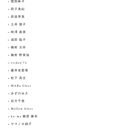
曽田伸子
田子美紀
田添琴英
土井 朋子
時澤 真美
成田 聡子
橋村 大作
橋村 野美知
vickey'72
藤井友梨香
松下 高文
MARu Glass
みずのみさ
目片千恵
Mellow Glass
ko-ma 柳原 麻衣
ヤマノネ硝子