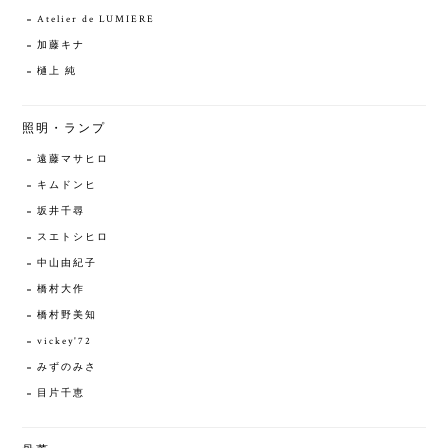
Atelier de LUMIERE
加藤キナ
樋上 純
照明・ランプ
遠藤マサヒロ
キムドンヒ
坂井千尋
スエトシヒロ
中山由紀子
橋村大作
橋村野美知
vickey'72
みずのみさ
目片千恵