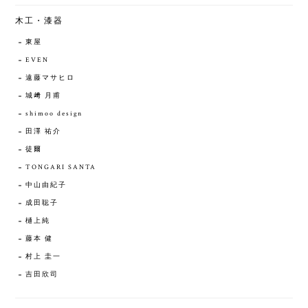
木工・漆器
東屋
EVEN
遠藤マサヒロ
城﨑 月甫
shimoo design
田澤 祐介
徒爾
TONGARI SANTA
中山由紀子
成田聡子
樋上純
藤本 健
村上 圭一
吉田欣司