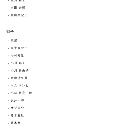
吉川 裕子
吉田 崇昭
和田由記子
硝子
東屋
五十嵐智一
今村知佐
小川 郁子
小川 真由子
金津沙矢香
キム ドンヒ
小林 裕之・希
坂井千尋
サブロウ
鈴木亜以
鈴木努