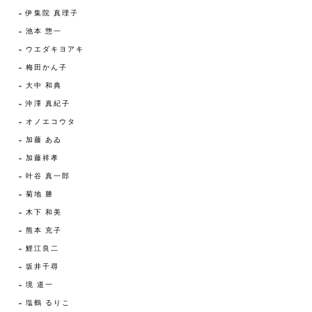
伊集院 真理子
池本 惣一
ウエダキヨアキ
梅田かん子
大中 和典
沖澤 真紀子
オノエコウタ
加藤 あゐ
加藤祥孝
叶谷 真一郎
菊地 勝
木下 和美
熊本 充子
鯉江良二
坂井千尋
境 道一
塩鶴 るりこ