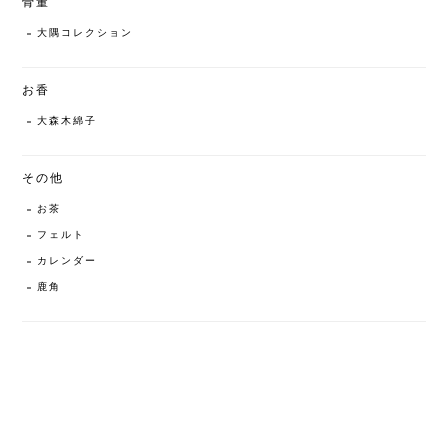
骨董
大隅コレクション
お香
大森木綿子
その他
お茶
フェルト
カレンダー
鹿角