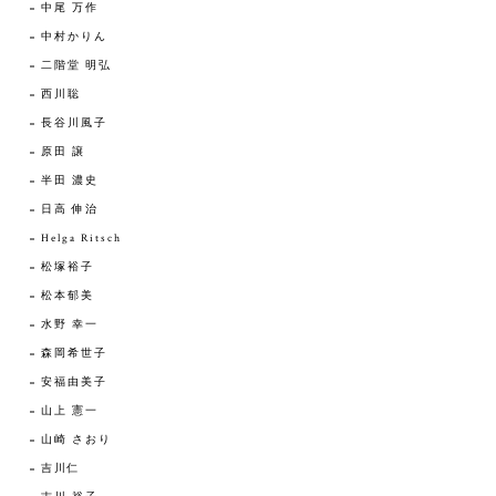
中尾 万作
中村かりん
二階堂 明弘
西川聡
長谷川風子
原田 譲
半田 濃史
日高 伸治
Helga Ritsch
松塚裕子
松本郁美
水野 幸一
森岡希世子
安福由美子
山上 憲一
山崎 さおり
吉川仁