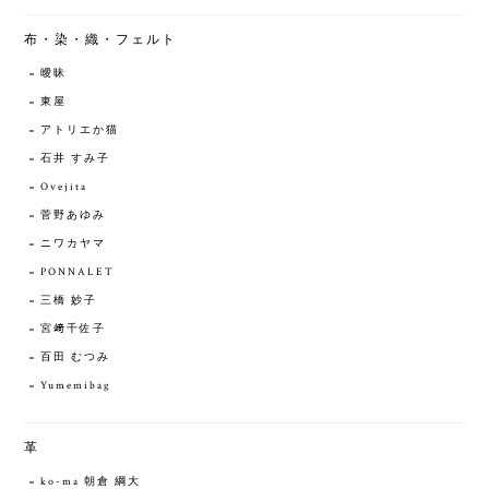
布・染・織・フェルト
曖昧
東屋
アトリエか猫
石井 すみ子
Ovejita
菅野あゆみ
ニワカヤマ
PONNALET
三橋 妙子
宮﨑千佐子
百田 むつみ
Yumemibag
革
ko-ma 朝倉 綱大