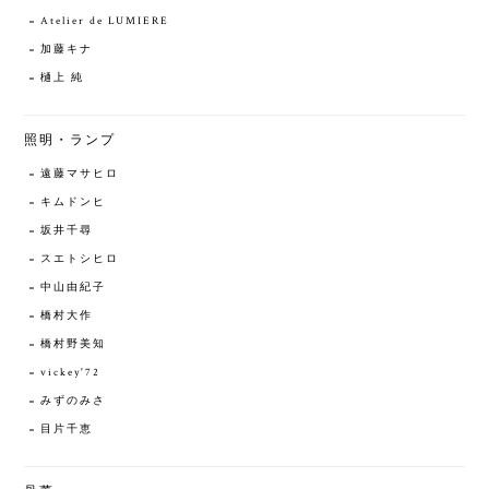
Atelier de LUMIERE
加藤キナ
樋上 純
照明・ランプ
遠藤マサヒロ
キムドンヒ
坂井千尋
スエトシヒロ
中山由紀子
橋村大作
橋村野美知
vickey'72
みずのみさ
目片千恵