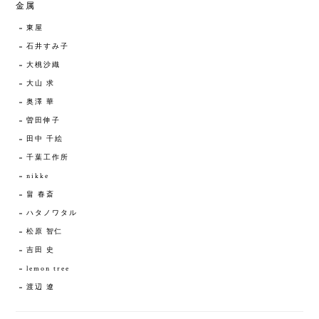
金属
東屋
石井すみ子
大桃沙織
大山 求
奥澤 華
曽田伸子
田中 千絵
千葉工作所
nikke
畠 春斎
ハタノワタル
松原 智仁
吉田 史
lemon tree
渡辺 遼