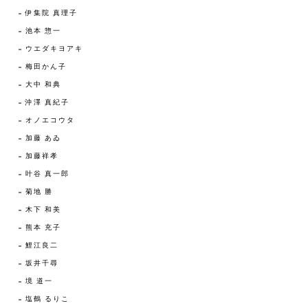
伊集院 真理子
池本 惣一
ウエダキヨアキ
梅田かん子
大中 和典
沖澤 真紀子
オノエコウタ
加藤 あゐ
加藤祥孝
叶谷 真一郎
菊地 勝
木下 和美
熊本 充子
鯉江良二
坂井千尋
境 道一
塩鶴 るりこ