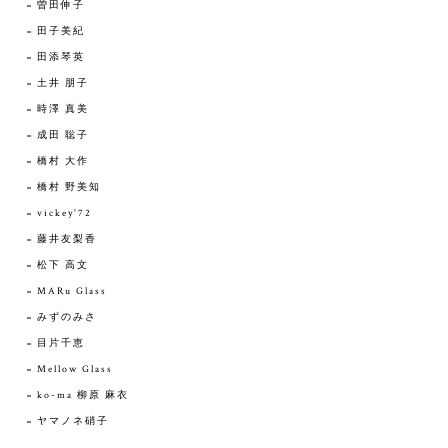
曽田伸子
田子美紀
田添琴英
土井 朋子
時澤 真美
成田 聡子
橋村 大作
橋村 野美知
vickey'72
藤井友梨香
松下 高文
MARu Glass
みずのみさ
目片千恵
Mellow Glass
ko-ma 柳原 麻衣
ヤマノネ硝子