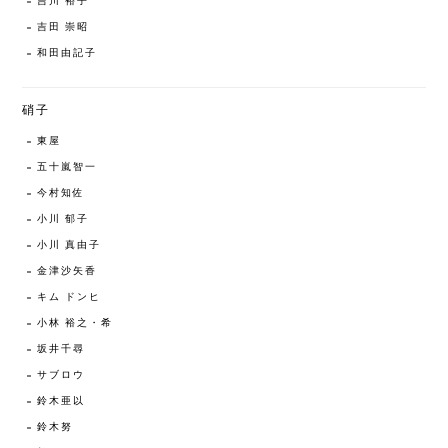
吉川 裕子
吉田 崇昭
和田由記子
硝子
東屋
五十嵐智一
今村知佐
小川 郁子
小川 真由子
金津沙矢香
キム ドンヒ
小林 裕之・希
坂井千尋
サブロウ
鈴木亜以
鈴木努