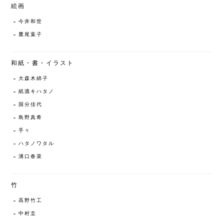
絵画
今井和世
鷹尾葉子
和紙・書・イラスト
大森木綿子
紙漉キハタノ
国分佳代
島野真希
手々
ハタノワタル
溝口春菜
竹
高野竹工
中村圭