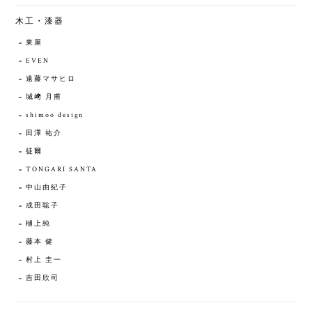
木工・漆器
東屋
EVEN
遠藤マサヒロ
城﨑 月甫
shimoo design
田澤 祐介
徒爾
TONGARI SANTA
中山由紀子
成田聡子
樋上純
藤本 健
村上 圭一
吉田欣司