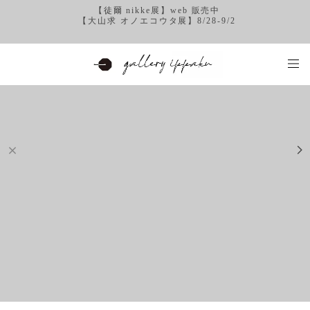
【徒爾 nikke展】web 販売中
【大山求 オノエコウタ展】8/28-9/2