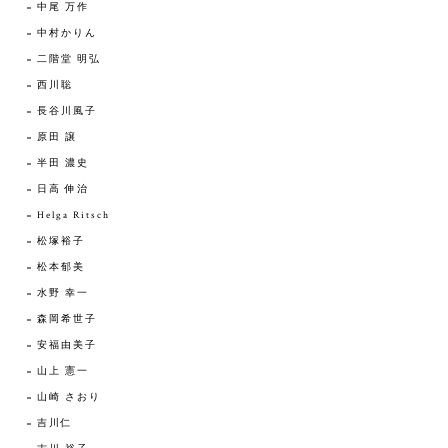
中尾 万作
中村かりん
二階堂 明弘
西川聡
長谷川風子
原田 譲
半田 濃史
日高 伸治
Helga Ritsch
松塚裕子
松本郁美
水野 幸一
森岡希世子
安福由美子
山上 憲一
山崎 さおり
吉川仁