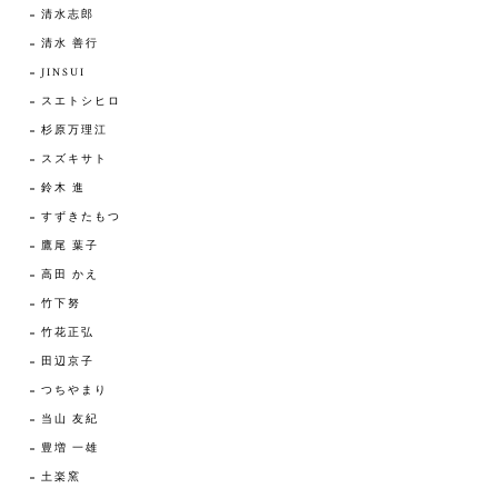
清水志郎
清水 善行
JINSUI
スエトシヒロ
杉原万理江
スズキサト
鈴木 進
すずきたもつ
鷹尾 葉子
高田 かえ
竹下努
竹花正弘
田辺京子
つちやまり
当山 友紀
豊増 一雄
土楽窯