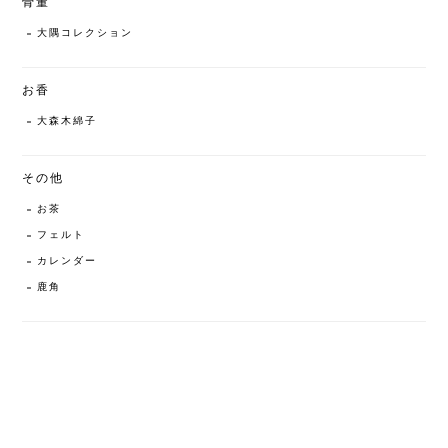
骨董
大隅コレクション
お香
大森木綿子
その他
お茶
フェルト
カレンダー
鹿角