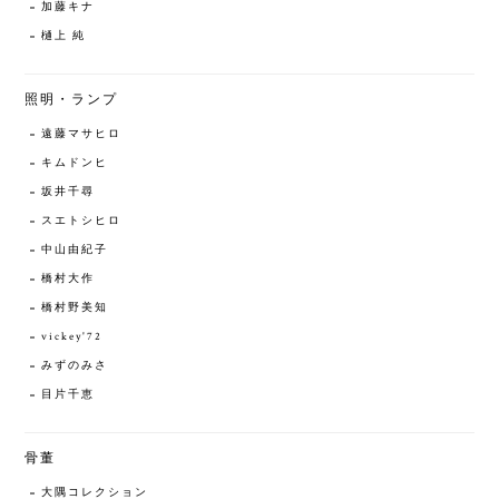
加藤キナ
樋上 純
照明・ランプ
遠藤マサヒロ
キムドンヒ
坂井千尋
スエトシヒロ
中山由紀子
橋村大作
橋村野美知
vickey'72
みずのみさ
目片千恵
骨董
大隅コレクション