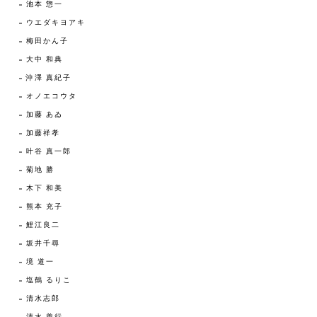
池本 惣一
ウエダキヨアキ
梅田かん子
大中 和典
沖澤 真紀子
オノエコウタ
加藤 あゐ
加藤祥孝
叶谷 真一郎
菊地 勝
木下 和美
熊本 充子
鯉江良二
坂井千尋
境 道一
塩鶴 るりこ
清水志郎