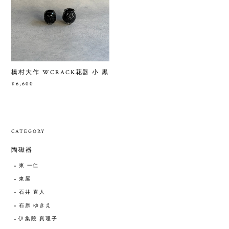
橋村大作 WCRACK花器 小 黒
¥6,600
CATEGORY
陶磁器
東 一仁
東屋
石井 直人
石原 ゆきえ
伊集院 真理子