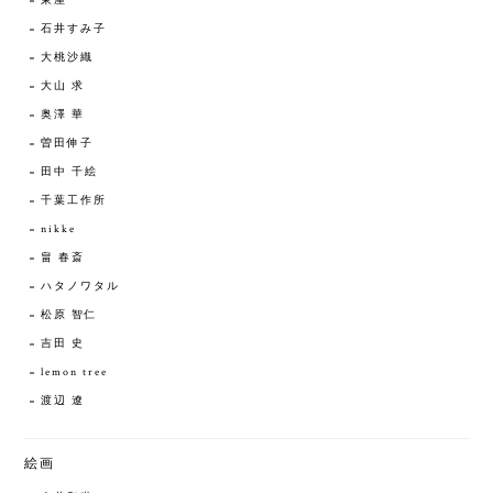
東屋
石井すみ子
大桃沙織
大山 求
奥澤 華
曽田伸子
田中 千絵
千葉工作所
nikke
畠 春斎
ハタノワタル
松原 智仁
吉田 史
lemon tree
渡辺 遼
絵画