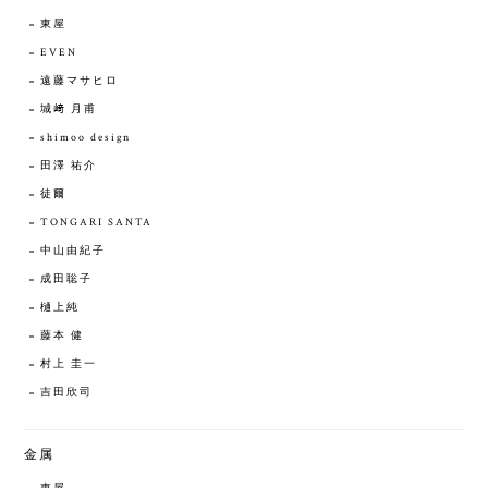
東屋
EVEN
遠藤マサヒロ
城﨑 月甫
shimoo design
田澤 祐介
徒爾
TONGARI SANTA
中山由紀子
成田聡子
樋上純
藤本 健
村上 圭一
吉田欣司
金属