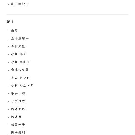
和田由記子
硝子
東屋
五十嵐智一
今村知佐
小川 郁子
小川 真由子
金津沙矢香
キム ドンヒ
小林 裕之・希
坂井千尋
サブロウ
鈴木亜以
鈴木努
曽田伸子
田子美紀