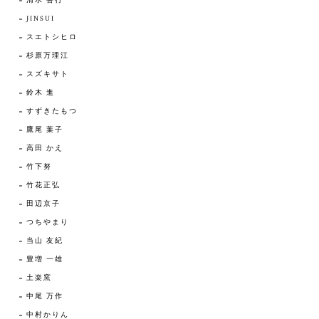
清水 善行
JINSUI
スエトシヒロ
杉原万理江
スズキサト
鈴木 進
すずきたもつ
鷹尾 葉子
高田 かえ
竹下努
竹花正弘
田辺京子
つちやまり
当山 友紀
豊増 一雄
土楽窯
中尾 万作
中村かりん