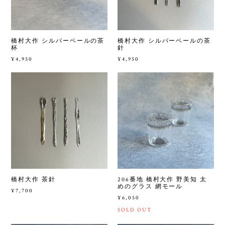
橋村大作 シルバーベールの茶
橋村大作 シルバーベールの茶
杯
針
¥4,950
¥4,950
橋村大作 茶針
206番地 橋村大作 野美知 太
めのグラス 網モール
¥7,700
¥6,050
SOLD OUT