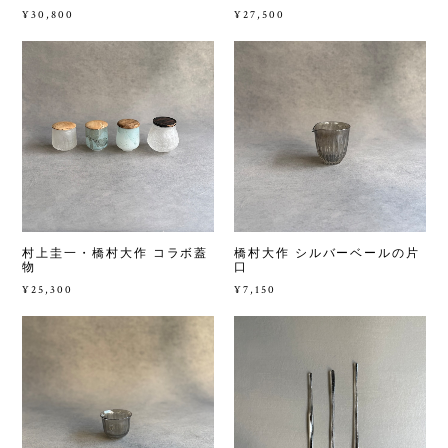
¥30,800
¥27,500
村上圭一・橋村大作 コラボ蓋
橋村大作 シルバーベールの片
物
口
¥25,300
¥7,150