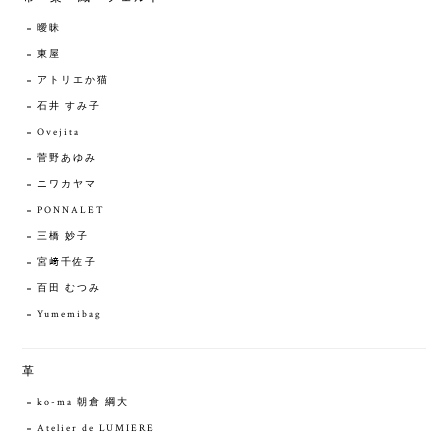
曖昧
東屋
アトリエか猫
石井 すみ子
Ovejita
菅野あゆみ
ニワカヤマ
PONNALET
三橋 妙子
宮﨑千佐子
百田 むつみ
Yumemibag
革
ko-ma 朝倉 綱大
Atelier de LUMIERE