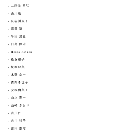
二階堂 明弘
西川聡
長谷川風子
原田 譲
半田 濃史
日高 伸治
Helga Ritsch
松塚裕子
松本郁美
水野 幸一
森岡希世子
安福由美子
山上 憲一
山崎 さおり
吉川仁
吉川 裕子
吉田 崇昭