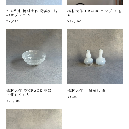
206番地 橋村大作 野美知 箔
橋村大作 CRACK ランプ くも
のオブジェ S
り
¥6,050
¥34,100
橋村大作 WCRACK 花器
橋村大作 一輪挿し 白
（鉢）くもり
¥8,800
¥23,100