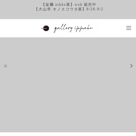
【徒爾 nikke展】web 販売中
【大山求 オノエコウタ展】8/28-9/2