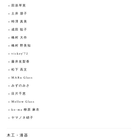
田添琴英
土井 朋子
時澤 真美
成田 聡子
橋村 大作
橋村 野美知
vickey'72
藤井友梨香
松下 高文
MARu Glass
みずのみさ
目片千恵
Mellow Glass
ko-ma 柳原 麻衣
ヤマノネ硝子
木工・漆器