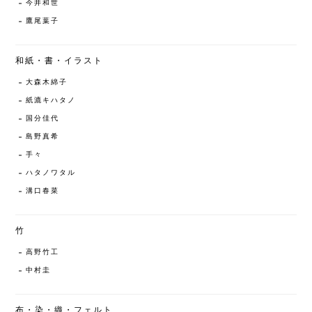
今井和世
鷹尾葉子
和紙・書・イラスト
大森木綿子
紙漉キハタノ
国分佳代
島野真希
手々
ハタノワタル
溝口春菜
竹
高野竹工
中村圭
布・染・織・フェルト