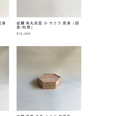
黒漆
徒爾 角丸長皿 小 サクラ 黒漆（国
産/松煙）
¥13,200