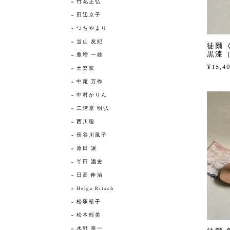
竹花正弘
田辺京子
つちやまり
当山 友紀
徒爾 
黒漆
豊増 一雄
¥15,4
土楽窯
中尾 万作
中村かりん
二階堂 明弘
西川聡
長谷川風子
原田 譲
半田 濃史
日高 伸治
Helga Ritsch
松塚裕子
松本郁美
水野 幸一