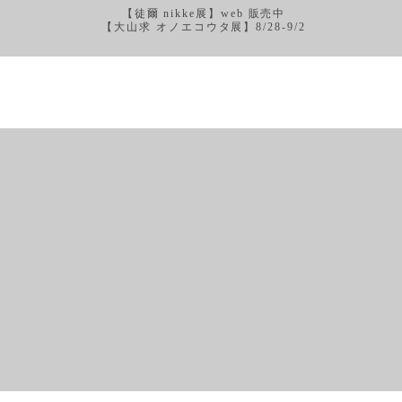
【徒爾 nikke展】web 販売中
【大山求 オノエコウタ展】8/28-9/2