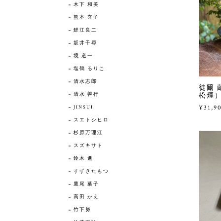
木下 和美
熊本 充子
鯉江良二
坂井千尋
境 道一
塩鶴 るりこ
清水志郎
徒爾 
清水 善行
松煙
¥31,9
JINSUI
スエトシヒロ
杉原万理江
スズキサト
鈴木 進
すずきたもつ
鷹尾 葉子
高田 かえ
竹下努