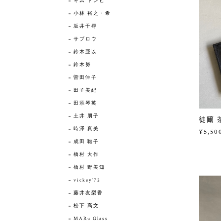
キム ドンヒ
小林 裕之・希
坂井千尋
サブロウ
鈴木亜以
鈴木努
曽田伸子
田子美紀
田添琴英
土井 朋子
徒爾 
時澤 真美
¥5,50
成田 聡子
橋村 大作
橋村 野美知
vickey'72
藤井友梨香
松下 高文
MARu Glass