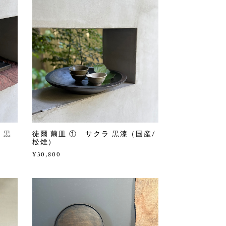
 黒
徒爾 繭皿 ① サクラ 黒漆（国産/
松煙）
¥30,800