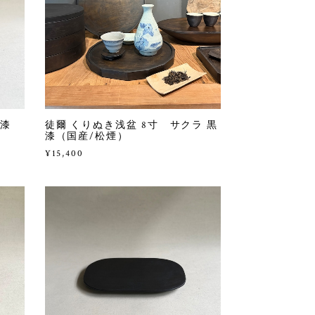
黒漆
徒爾 くりぬき浅盆 8寸 サクラ 黒
漆（国産/松煙）
¥15,400