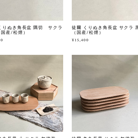
くりぬき角長盆 隅切 サクラ
徒爾 くりぬき角長盆 サクラ 
（国産/松煙）
（国産/松煙）
00
¥15,400