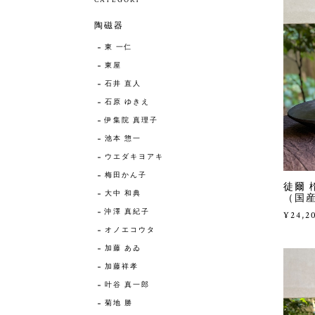
CATEGORY
陶磁器
東 一仁
東屋
石井 直人
石原 ゆきえ
伊集院 真理子
池本 惣一
ウエダキヨアキ
梅田かん子
徒爾 
大中 和典
（国産
沖澤 真紀子
¥24,2
オノエコウタ
加藤 あゐ
加藤祥孝
叶谷 真一郎
菊地 勝