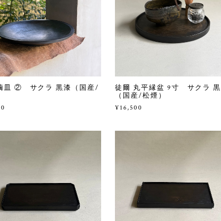
繭皿 ② サクラ 黒漆（国産/
徒爾 丸平縁盆 9寸 サクラ 
）
（国産/松煙）
00
¥16,500