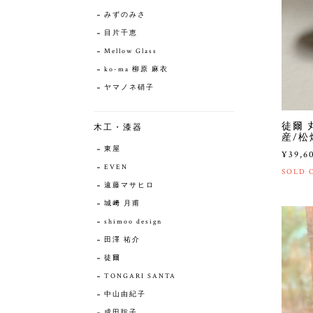
みずのみさ
目片千恵
Mellow Glass
ko-ma 柳原 麻衣
ヤマノネ硝子
徒爾 
木工・漆器
産/松
東屋
¥39,6
EVEN
SOLD 
遠藤マサヒロ
城﨑 月甫
shimoo design
田澤 祐介
徒爾
TONGARI SANTA
中山由紀子
成田聡子