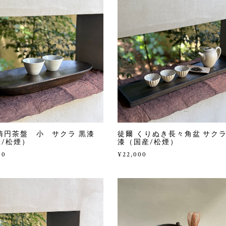
楕円茶盤 小 サクラ 黒漆
徒爾 くりぬき長々角盆 サクラ
/松煙）
漆（国産/松煙）
00
¥22,000