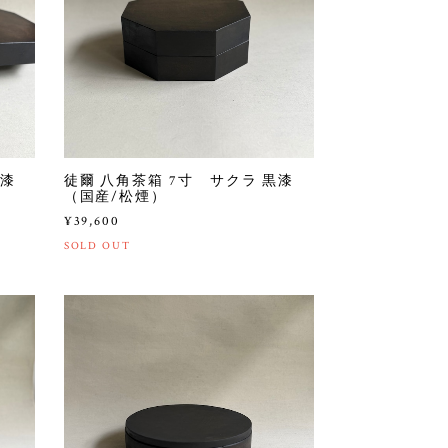
黒漆
徒爾 八角茶箱 7寸 サクラ 黒漆
（国産/松煙）
¥39,600
SOLD OUT