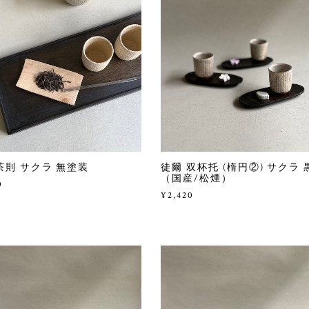
茶則 サクラ 無塗装
徒爾 双杯托 (楕円②) サクラ 
（国産/松煙）
0
¥2,420