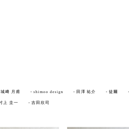
城﨑 月甫
shimoo design
田澤 祐介
徒爾
村上 圭一
吉田欣司