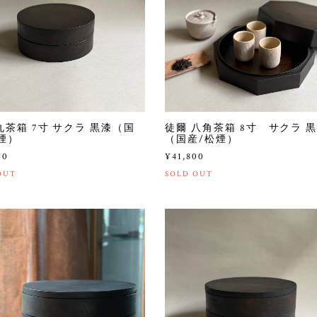
丸茶箱 7寸 サクラ 黒漆（国
徒爾 八角茶箱 8寸 サクラ 
煙）
（国産/松煙）
00
¥41,800
OUT
SOLD OUT