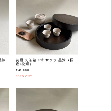
黒漆
徒爾 丸茶箱 8寸 サクラ 黒漆（国
産/松煙）
¥41,800
SOLD OUT