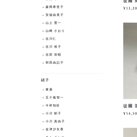
徒爾 
森岡希世子
¥13,2
安福由美子
山上 憲一
山崎 さおり
吉川仁
吉川 裕子
吉田 崇昭
和田由記子
硝子
東屋
五十嵐智一
徒爾 
今村知佐
¥14,3
小川 郁子
小川 真由子
金津沙矢香