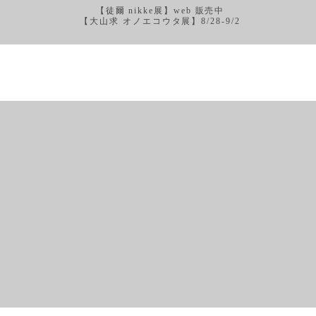
【徒爾 nikke展】web 販売中
【大山求 オノエコウタ展】8/28-9/2