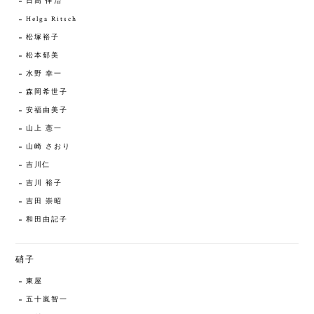
日高 伸治
Helga Ritsch
松塚裕子
松本郁美
水野 幸一
森岡希世子
安福由美子
山上 憲一
山崎 さおり
吉川仁
吉川 裕子
吉田 崇昭
和田由記子
硝子
東屋
五十嵐智一