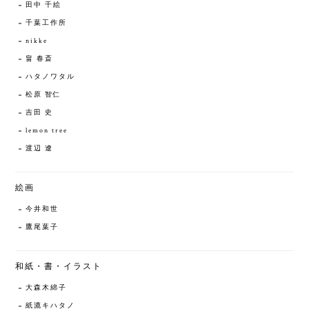
田中 千絵
千葉工作所
nikke
畠 春斎
ハタノワタル
松原 智仁
吉田 史
lemon tree
渡辺 遼
絵画
今井和世
鷹尾葉子
和紙・書・イラスト
大森木綿子
紙漉キハタノ