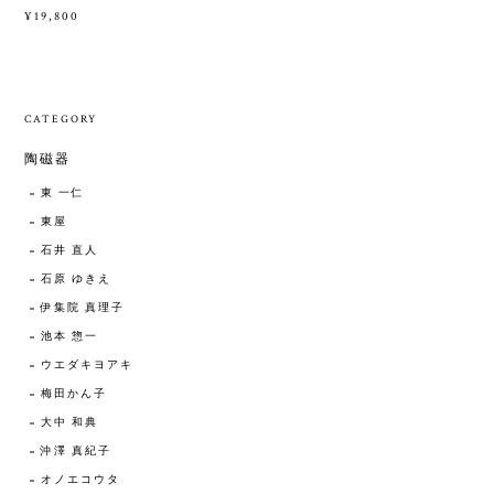
¥19,800
CATEGORY
陶磁器
東 一仁
東屋
石井 直人
石原 ゆきえ
伊集院 真理子
池本 惣一
ウエダキヨアキ
梅田かん子
大中 和典
沖澤 真紀子
オノエコウタ