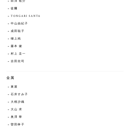
田澤 祐介
徒爾
TONGARI SANTA
中山由紀子
成田聡子
樋上純
藤本 健
村上 圭一
吉田欣司
金属
東屋
石井すみ子
大桃沙織
大山 求
奥澤 華
曽田伸子