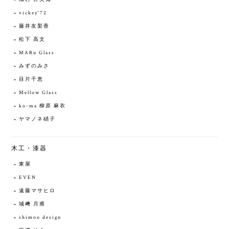
vickey'72
藤井友梨香
松下 高文
MARu Glass
みずのみさ
目片千恵
Mellow Glass
ko-ma 柳原 麻衣
ヤマノネ硝子
木工・漆器
東屋
EVEN
遠藤マサヒロ
城﨑 月甫
shimoo design