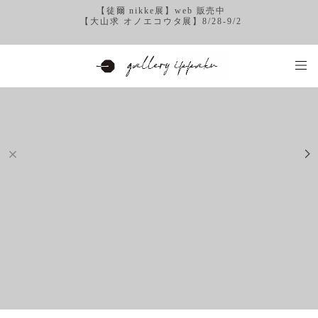
【徒爾 nikke展】web 販売中
【大山求 オノエコウタ展】8/28-9/2