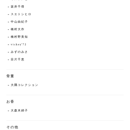
坂井千尋
スエトシヒロ
中山由紀子
橋村大作
橋村野美知
vickey'72
みずのみさ
目片千恵
骨董
大隅コレクション
お香
大森木綿子
その他