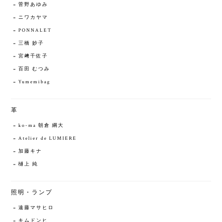
菅野あゆみ
ニワカヤマ
PONNALET
三橋 妙子
宮﨑千佐子
百田 むつみ
Yumemibag
革
ko-ma 朝倉 綱大
Atelier de LUMIERE
加藤キナ
樋上 純
照明・ランプ
遠藤マサヒロ
キムドンヒ