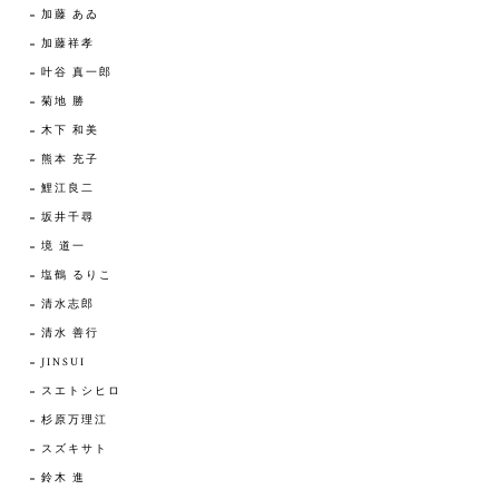
加藤 あゐ
加藤祥孝
叶谷 真一郎
菊地 勝
木下 和美
熊本 充子
鯉江良二
坂井千尋
境 道一
塩鶴 るりこ
清水志郎
清水 善行
JINSUI
スエトシヒロ
杉原万理江
スズキサト
鈴木 進