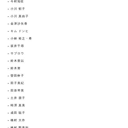
今村知佐
小川 郁子
小川 真由子
金津沙矢香
キム ドンヒ
小林 裕之・希
坂井千尋
サブロウ
鈴木亜以
鈴木努
曽田伸子
田子美紀
田添琴英
土井 朋子
時澤 真美
成田 聡子
橋村 大作
橋村 野美知