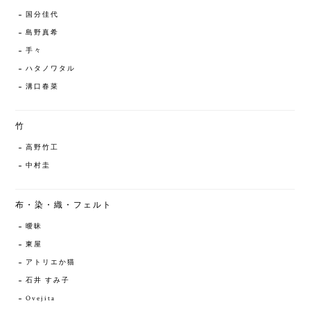
国分佳代
島野真希
手々
ハタノワタル
溝口春菜
竹
高野竹工
中村圭
布・染・織・フェルト
曖昧
東屋
アトリエか猫
石井 すみ子
Ovejita