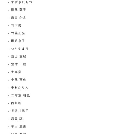
すずきたもつ
鷹尾 葉子
高田 かえ
竹下努
竹花正弘
田辺京子
つちやまり
当山 友紀
豊増 一雄
土楽窯
中尾 万作
中村かりん
二階堂 明弘
西川聡
長谷川風子
原田 譲
半田 濃史