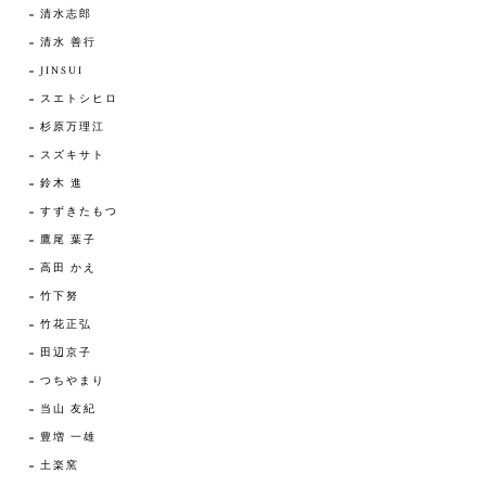
清水志郎
清水 善行
JINSUI
スエトシヒロ
杉原万理江
スズキサト
鈴木 進
すずきたもつ
鷹尾 葉子
高田 かえ
竹下努
竹花正弘
田辺京子
つちやまり
当山 友紀
豊増 一雄
土楽窯