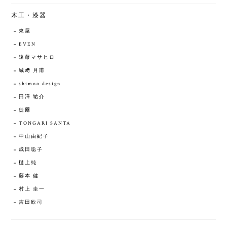
木工・漆器
東屋
EVEN
遠藤マサヒロ
城﨑 月甫
shimoo design
田澤 祐介
徒爾
TONGARI SANTA
中山由紀子
成田聡子
樋上純
藤本 健
村上 圭一
吉田欣司