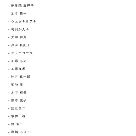
伊集院 真理子
池本 惣一
ウエダキヨアキ
梅田かん子
大中 和典
沖澤 真紀子
オノエコウタ
加藤 あゐ
加藤祥孝
叶谷 真一郎
菊地 勝
木下 和美
熊本 充子
鯉江良二
坂井千尋
境 道一
塩鶴 るりこ