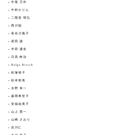
中尾 万作
中村かりん
二階堂 明弘
西川聡
長谷川風子
原田 譲
半田 濃史
日高 伸治
Helga Ritsch
松塚裕子
松本郁美
水野 幸一
森岡希世子
安福由美子
山上 憲一
山崎 さおり
吉川仁