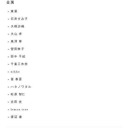
金属
東屋
石井すみ子
大桃沙織
大山 求
奥澤 華
曽田伸子
田中 千絵
千葉工作所
nikke
畠 春斎
ハタノワタル
松原 智仁
吉田 史
lemon tree
渡辺 遼