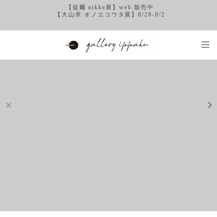
【徒爾 nikke展】web 販売中
【大山求 オノエコウタ展】8/28-9/2