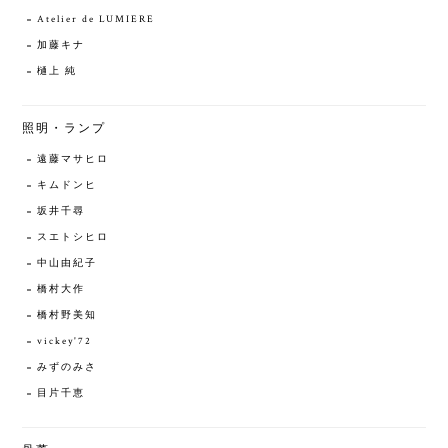
Atelier de LUMIERE
加藤キナ
樋上 純
照明・ランプ
遠藤マサヒロ
キムドンヒ
坂井千尋
スエトシヒロ
中山由紀子
橋村大作
橋村野美知
vickey'72
みずのみさ
目片千恵