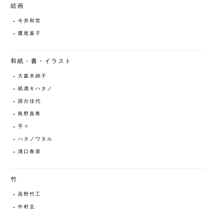
絵画
今井和世
鷹尾葉子
和紙・書・イラスト
大森木綿子
紙漉キハタノ
国分佳代
島野真希
手々
ハタノワタル
溝口春菜
竹
高野竹工
中村圭