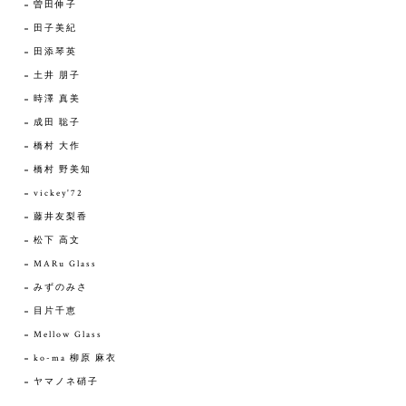
曽田伸子
田子美紀
田添琴英
土井 朋子
時澤 真美
成田 聡子
橋村 大作
橋村 野美知
vickey'72
藤井友梨香
松下 高文
MARu Glass
みずのみさ
目片千恵
Mellow Glass
ko-ma 柳原 麻衣
ヤマノネ硝子