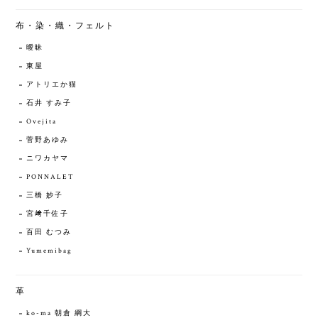
布・染・織・フェルト
曖昧
東屋
アトリエか猫
石井 すみ子
Ovejita
菅野あゆみ
ニワカヤマ
PONNALET
三橋 妙子
宮﨑千佐子
百田 むつみ
Yumemibag
革
ko-ma 朝倉 綱大