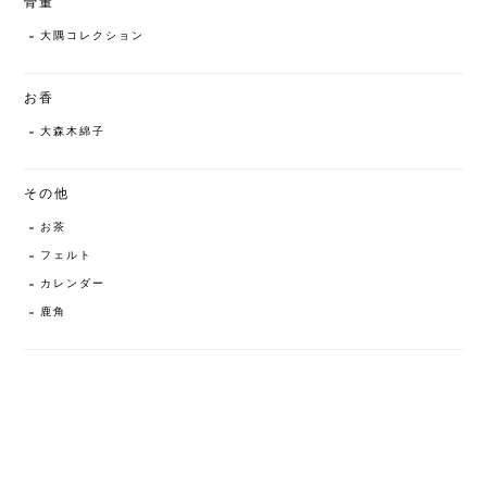
骨董
大隅コレクション
お香
大森木綿子
その他
お茶
フェルト
カレンダー
鹿角