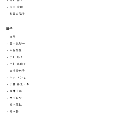
吉川 裕子
吉田 崇昭
和田由記子
硝子
東屋
五十嵐智一
今村知佐
小川 郁子
小川 真由子
金津沙矢香
キム ドンヒ
小林 裕之・希
坂井千尋
サブロウ
鈴木亜以
鈴木努