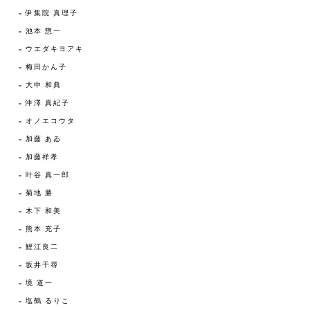
伊集院 真理子
池本 惣一
ウエダキヨアキ
梅田かん子
大中 和典
沖澤 真紀子
オノエコウタ
加藤 あゐ
加藤祥孝
叶谷 真一郎
菊地 勝
木下 和美
熊本 充子
鯉江良二
坂井千尋
境 道一
塩鶴 るりこ