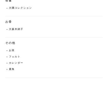
骨董
大隅コレクション
お香
大森木綿子
その他
お茶
フェルト
カレンダー
鹿角