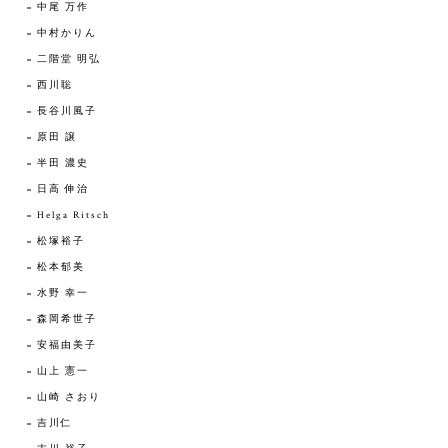
中尾 万作
中村かりん
二階堂 明弘
西川聡
長谷川風子
原田 譲
半田 濃史
日高 伸治
Helga Ritsch
松塚裕子
松本郁美
水野 幸一
森岡希世子
安福由美子
山上 憲一
山崎 さおり
吉川仁