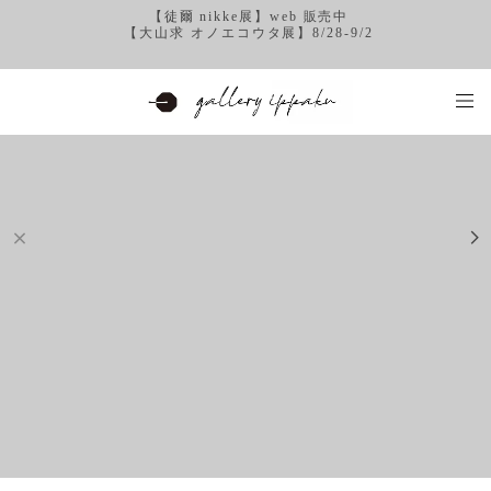
【徒爾 nikke展】web 販売中
【大山求 オノエコウタ展】8/28-9/2