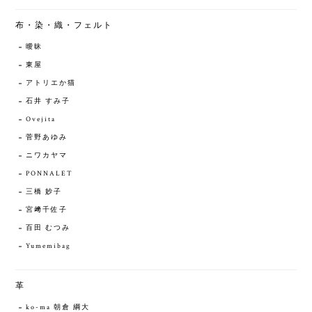
布・染・織・フェルト
曖昧
東屋
アトリエか猫
石井 すみ子
Ovejita
菅野あゆみ
ニワカヤマ
PONNALET
三橋 妙子
宮﨑千佐子
百田 むつみ
Yumemibag
革
ko-ma 朝倉 綱大