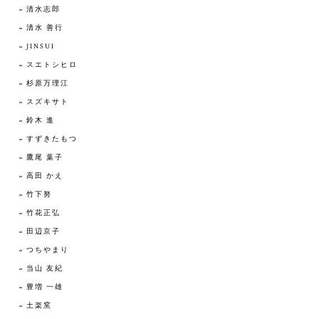
清水志郎
清水 善行
JINSUI
スエトシヒロ
杉原万理江
スズキサト
鈴木 進
すずきたもつ
鷹尾 葉子
高田 かえ
竹下努
竹花正弘
田辺京子
つちやまり
当山 友紀
豊増 一雄
土楽窯