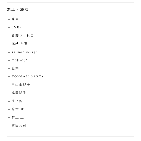
木工・漆器
東屋
EVEN
遠藤マサヒロ
城﨑 月甫
shimoo design
田澤 祐介
徒爾
TONGARI SANTA
中山由紀子
成田聡子
樋上純
藤本 健
村上 圭一
吉田欣司