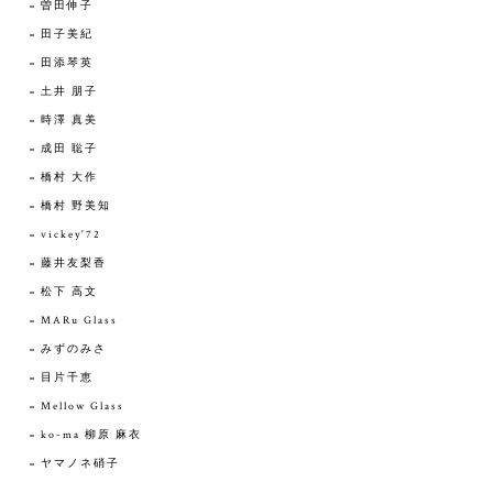
曽田伸子
田子美紀
田添琴英
土井 朋子
時澤 真美
成田 聡子
橋村 大作
橋村 野美知
vickey'72
藤井友梨香
松下 高文
MARu Glass
みずのみさ
目片千恵
Mellow Glass
ko-ma 柳原 麻衣
ヤマノネ硝子