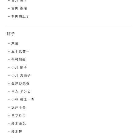
吉川 裕子
吉田 崇昭
和田由記子
硝子
東屋
五十嵐智一
今村知佐
小川 郁子
小川 真由子
金津沙矢香
キム ドンヒ
小林 裕之・希
坂井千尋
サブロウ
鈴木亜以
鈴木努