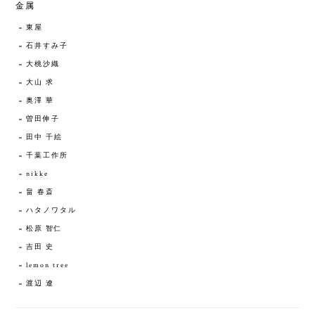
金属
東屋
石井すみ子
大桃沙織
大山 求
奥澤 華
曽田伸子
田中 千絵
千葉工作所
nikke
畠 春斎
ハタノワタル
松原 智仁
吉田 史
lemon tree
渡辺 遼