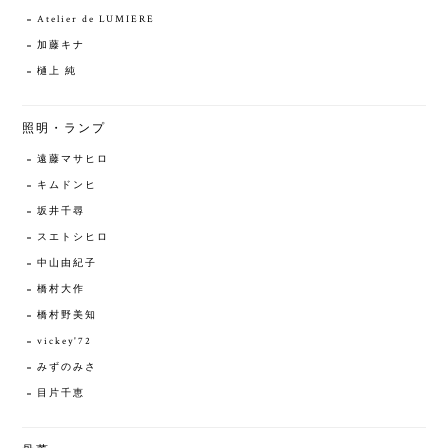
Atelier de LUMIERE
加藤キナ
樋上 純
照明・ランプ
遠藤マサヒロ
キムドンヒ
坂井千尋
スエトシヒロ
中山由紀子
橋村大作
橋村野美知
vickey'72
みずのみさ
目片千恵