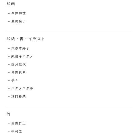
絵画
今井和世
鷹尾葉子
和紙・書・イラスト
大森木綿子
紙漉キハタノ
国分佳代
島野真希
手々
ハタノワタル
溝口春菜
竹
高野竹工
中村圭