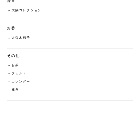
骨董
大隅コレクション
お香
大森木綿子
その他
お茶
フェルト
カレンダー
鹿角