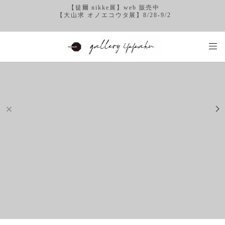
【徒爾 nikke展】web 販売中
【大山求 オノエコウタ展】8/28-9/2