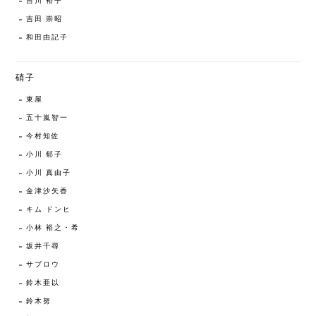
吉川 裕子
吉田 崇昭
和田由記子
硝子
東屋
五十嵐智一
今村知佐
小川 郁子
小川 真由子
金津沙矢香
キム ドンヒ
小林 裕之・希
坂井千尋
サブロウ
鈴木亜以
鈴木努