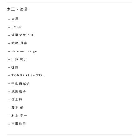
木工・漆器
東屋
EVEN
遠藤マサヒロ
城﨑 月甫
shimoo design
田澤 祐介
徒爾
TONGARI SANTA
中山由紀子
成田聡子
樋上純
藤本 健
村上 圭一
吉田欣司