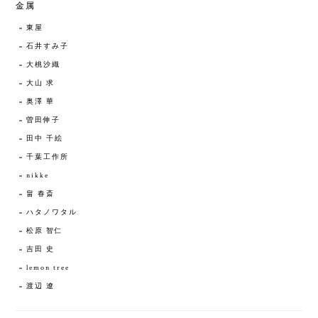
金属
東屋
石井すみ子
大桃沙織
大山 求
奥澤 華
曽田伸子
田中 千絵
千葉工作所
nikke
畠 春斎
ハタノワタル
松原 智仁
吉田 史
lemon tree
渡辺 遼