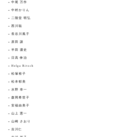
中尾 万作
中村かりん
二階堂 明弘
西川聡
長谷川風子
原田 譲
半田 濃史
日高 伸治
Helga Ritsch
松塚裕子
松本郁美
水野 幸一
森岡希世子
安福由美子
山上 憲一
山崎 さおり
吉川仁