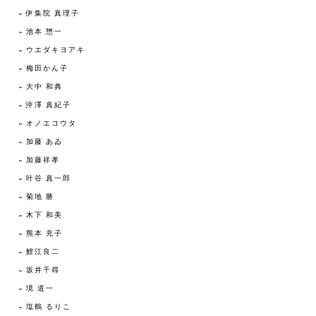
伊集院 真理子
池本 惣一
ウエダキヨアキ
梅田かん子
大中 和典
沖澤 真紀子
オノエコウタ
加藤 あゐ
加藤祥孝
叶谷 真一郎
菊地 勝
木下 和美
熊本 充子
鯉江良二
坂井千尋
境 道一
塩鶴 るりこ