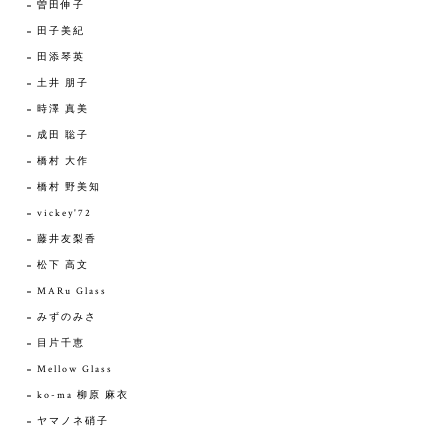
曽田伸子
田子美紀
田添琴英
土井 朋子
時澤 真美
成田 聡子
橋村 大作
橋村 野美知
vickey'72
藤井友梨香
松下 高文
MARu Glass
みずのみさ
目片千恵
Mellow Glass
ko-ma 柳原 麻衣
ヤマノネ硝子