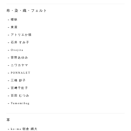
布・染・織・フェルト
曖昧
東屋
アトリエか猫
石井 すみ子
Ovejita
菅野あゆみ
ニワカヤマ
PONNALET
三橋 妙子
宮﨑千佐子
百田 むつみ
Yumemibag
革
ko-ma 朝倉 綱大