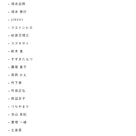
清水志郎
清水 善行
JINSUI
スエトシヒロ
杉原万理江
スズキサト
鈴木 進
すずきたもつ
鷹尾 葉子
高田 かえ
竹下努
竹花正弘
田辺京子
つちやまり
当山 友紀
豊増 一雄
土楽窯