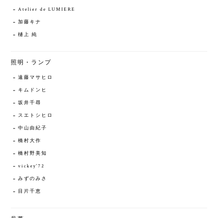
Atelier de LUMIERE
加藤キナ
樋上 純
照明・ランプ
遠藤マサヒロ
キムドンヒ
坂井千尋
スエトシヒロ
中山由紀子
橋村大作
橋村野美知
vickey'72
みずのみさ
目片千恵