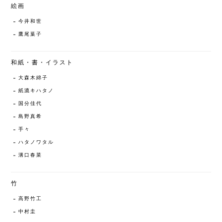
絵画
今井和世
鷹尾葉子
和紙・書・イラスト
大森木綿子
紙漉キハタノ
国分佳代
島野真希
手々
ハタノワタル
溝口春菜
竹
高野竹工
中村圭