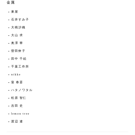
金属
東屋
石井すみ子
大桃沙織
大山 求
奥澤 華
曽田伸子
田中 千絵
千葉工作所
nikke
畠 春斎
ハタノワタル
松原 智仁
吉田 史
lemon tree
渡辺 遼