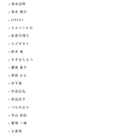
清水志郎
清水 善行
JINSUI
スエトシヒロ
杉原万理江
スズキサト
鈴木 進
すずきたもつ
鷹尾 葉子
高田 かえ
竹下努
竹花正弘
田辺京子
つちやまり
当山 友紀
豊増 一雄
土楽窯