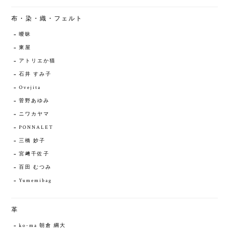
布・染・織・フェルト
曖昧
東屋
アトリエか猫
石井 すみ子
Ovejita
菅野あゆみ
ニワカヤマ
PONNALET
三橋 妙子
宮﨑千佐子
百田 むつみ
Yumemibag
革
ko-ma 朝倉 綱大