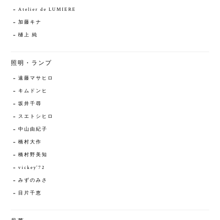
Atelier de LUMIERE
加藤キナ
樋上 純
照明・ランプ
遠藤マサヒロ
キムドンヒ
坂井千尋
スエトシヒロ
中山由紀子
橋村大作
橋村野美知
vickey'72
みずのみさ
目片千恵