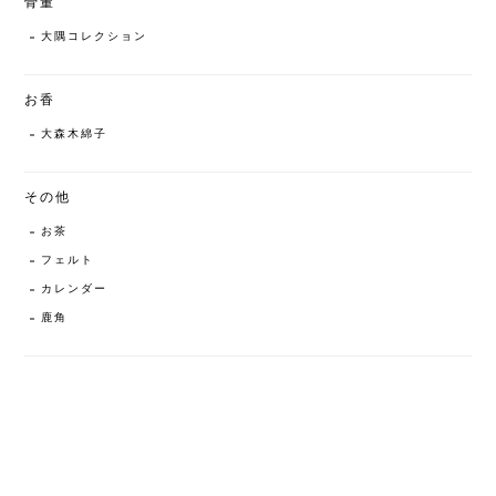
骨董
大隅コレクション
お香
大森木綿子
その他
お茶
フェルト
カレンダー
鹿角