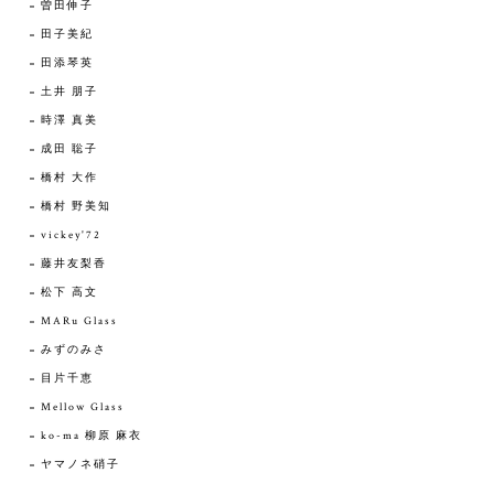
曽田伸子
田子美紀
田添琴英
土井 朋子
時澤 真美
成田 聡子
橋村 大作
橋村 野美知
vickey'72
藤井友梨香
松下 高文
MARu Glass
みずのみさ
目片千恵
Mellow Glass
ko-ma 柳原 麻衣
ヤマノネ硝子