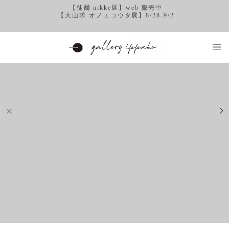
【徒爾 nikke展】web 販売中
【大山求 オノエコウタ展】8/28-9/2