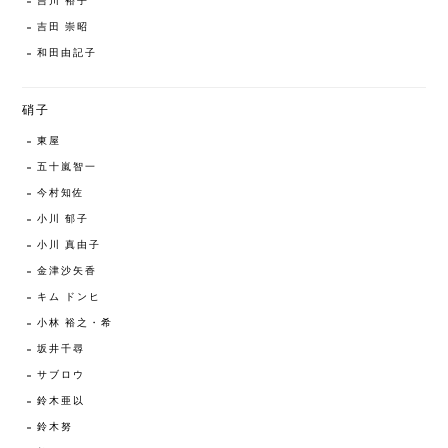
吉川 裕子
吉田 崇昭
和田由記子
硝子
東屋
五十嵐智一
今村知佐
小川 郁子
小川 真由子
金津沙矢香
キム ドンヒ
小林 裕之・希
坂井千尋
サブロウ
鈴木亜以
鈴木努