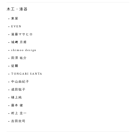
木工・漆器
東屋
EVEN
遠藤マサヒロ
城﨑 月甫
shimoo design
田澤 祐介
徒爾
TONGARI SANTA
中山由紀子
成田聡子
樋上純
藤本 健
村上 圭一
吉田欣司