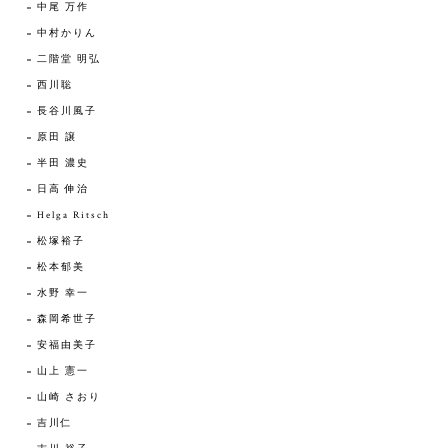
中尾 万作
中村かりん
二階堂 明弘
西川聡
長谷川風子
原田 譲
半田 濃史
日高 伸治
Helga Ritsch
松塚裕子
松本郁美
水野 幸一
森岡希世子
安福由美子
山上 憲一
山崎 さおり
吉川仁