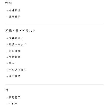
絵画
今井和世
鷹尾葉子
和紙・書・イラスト
大森木綿子
紙漉キハタノ
国分佳代
島野真希
手々
ハタノワタル
溝口春菜
竹
高野竹工
中村圭