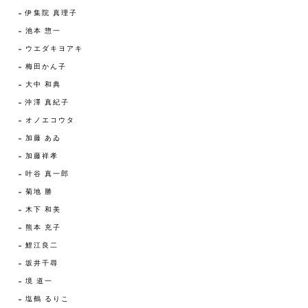
伊集院 真理子
池本 惣一
ウエダキヨアキ
梅田かん子
大中 和典
沖澤 真紀子
オノエコウタ
加藤 あゐ
加藤祥孝
叶谷 真一郎
菊地 勝
木下 和美
熊本 充子
鯉江良二
坂井千尋
境 道一
塩鶴 るりこ