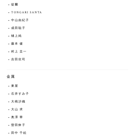
徒爾
TONGARI SANTA
中山由紀子
成田聡子
樋上純
藤本 健
村上 圭一
吉田欣司
金属
東屋
石井すみ子
大桃沙織
大山 求
奥澤 華
曽田伸子
田中 千絵