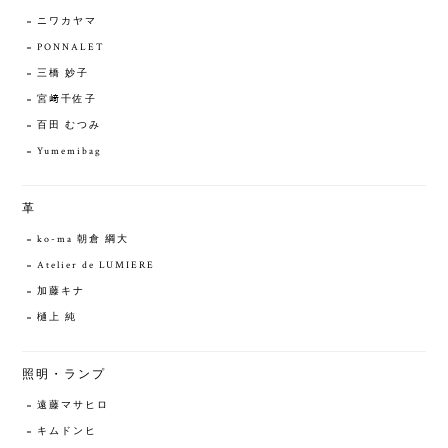
ニワカヤマ
PONNALET
三橋 妙子
宮﨑千佐子
百田 むつみ
Yumemibag
革
ko-ma 朝倉 綱大
Atelier de LUMIERE
加藤キナ
樋上 純
照明・ランプ
遠藤マサヒロ
キムドンヒ