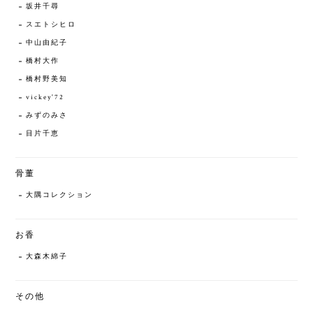
坂井千尋
スエトシヒロ
中山由紀子
橋村大作
橋村野美知
vickey'72
みずのみさ
目片千恵
骨董
大隅コレクション
お香
大森木綿子
その他