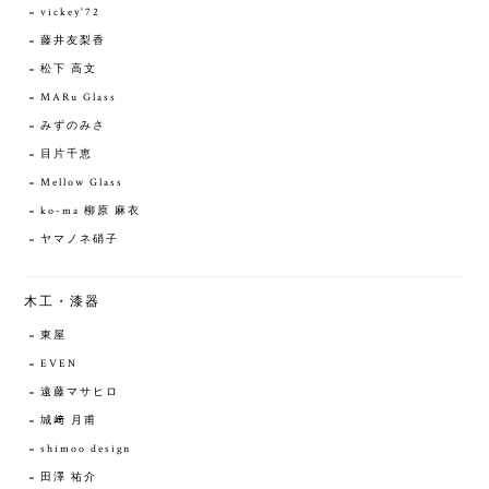
vickey'72
藤井友梨香
松下 高文
MARu Glass
みずのみさ
目片千恵
Mellow Glass
ko-ma 柳原 麻衣
ヤマノネ硝子
木工・漆器
東屋
EVEN
遠藤マサヒロ
城﨑 月甫
shimoo design
田澤 祐介