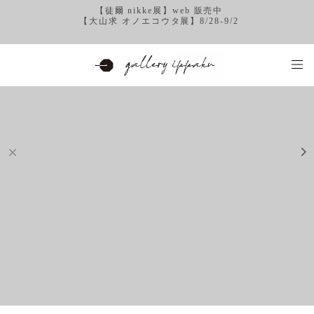
【徒爾 nikke展】web 販売中
【大山求 オノエコウタ展】8/28-9/2