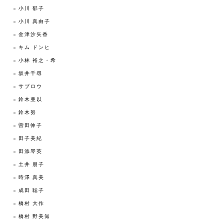
小川 郁子
小川 真由子
金津沙矢香
キム ドンヒ
小林 裕之・希
坂井千尋
サブロウ
鈴木亜以
鈴木努
曽田伸子
田子美紀
田添琴英
土井 朋子
時澤 真美
成田 聡子
橋村 大作
橋村 野美知