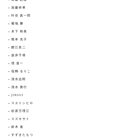
加藤祥孝
叶谷 真一郎
菊地 勝
木下 和美
熊本 充子
鯉江良二
坂井千尋
境 道一
塩鶴 るりこ
清水志郎
清水 善行
JINSUI
スエトシヒロ
杉原万理江
スズキサト
鈴木 進
すずきたもつ