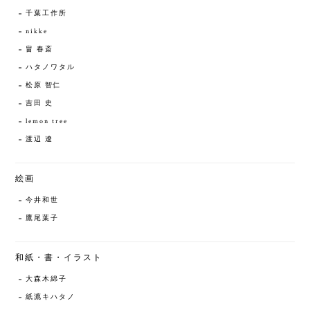
千葉工作所
nikke
畠 春斎
ハタノワタル
松原 智仁
吉田 史
lemon tree
渡辺 遼
絵画
今井和世
鷹尾葉子
和紙・書・イラスト
大森木綿子
紙漉キハタノ