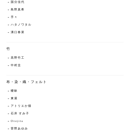
国分佳代
島野真希
手々
ハタノワタル
溝口春菜
竹
高野竹工
中村圭
布・染・織・フェルト
曖昧
東屋
アトリエか猫
石井 すみ子
Ovejita
菅野あゆみ