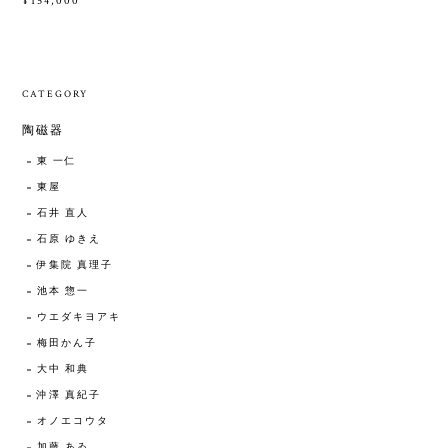
¥154,000
CATEGORY
陶磁器
東 一仁
東屋
石井 直人
石原 ゆきえ
伊集院 真理子
池本 惣一
ウエダキヨアキ
梅田かん子
大中 和典
沖澤 真紀子
オノエコウタ
加藤 あゐ