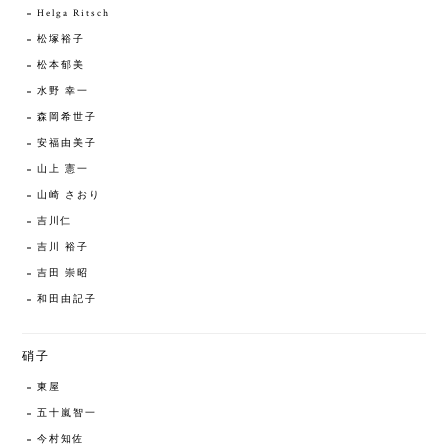
Helga Ritsch
松塚裕子
松本郁美
水野 幸一
森岡希世子
安福由美子
山上 憲一
山崎 さおり
吉川仁
吉川 裕子
吉田 崇昭
和田由記子
硝子
東屋
五十嵐智一
今村知佐