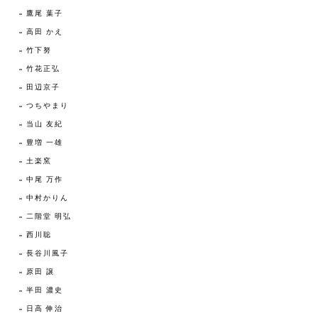
鷹尾 葉子
高田 かえ
竹下努
竹花正弘
田辺京子
つちやまり
当山 友紀
豊増 一雄
土楽窯
中尾 万作
中村かりん
二階堂 明弘
西川聡
長谷川風子
原田 譲
半田 濃史
日高 伸治