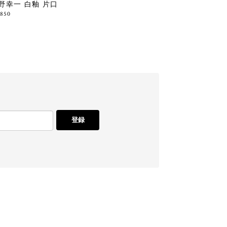
野幸一 白釉 片口
,850
登録