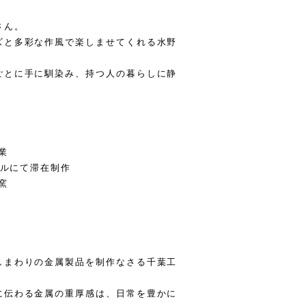
さん。
ズと多彩な作風で楽しませてくれる水野
ごとに手に馴染み、持つ人の暮らしに静
業
ールにて滞在制作
窯
しまわりの金属製品を制作なさる千葉工
に伝わる金属の重厚感は、日常を豊かに