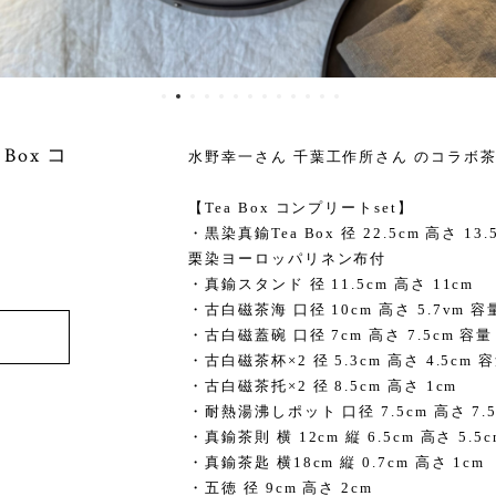
Box コ
水野幸一さん 千葉工作所さん のコラボ茶道
【Tea Box コンプリートset】
・黒染真鍮Tea Box 径 22.5cm 高さ 13.
栗染ヨーロッパリネン布付
・真鍮スタンド 径 11.5cm 高さ 11cm
・古白磁茶海 口径 10cm 高さ 5.7vm 容量
・古白磁蓋碗 口径 7cm 高さ 7.5cm 容量：
・古白磁茶杯×2 径 5.3cm 高さ 4.5cm 
・古白磁茶托×2 径 8.5cm 高さ 1cm
・耐熱湯沸しポット 口径 7.5cm 高さ 7.5c
・真鍮茶則 横 12cm 縦 6.5cm 高さ 5.5c
・真鍮茶匙 横18cm 縦 0.7cm 高さ 1cm
・五徳 径 9cm 高さ 2cm