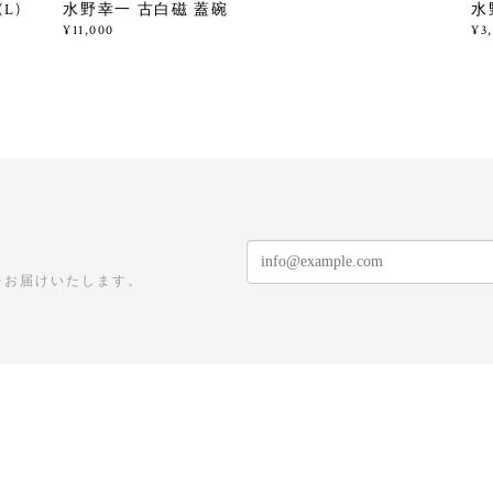
L)
水野幸一 古白磁 蓋碗
水
¥11,000
¥3
をお届けいたします。