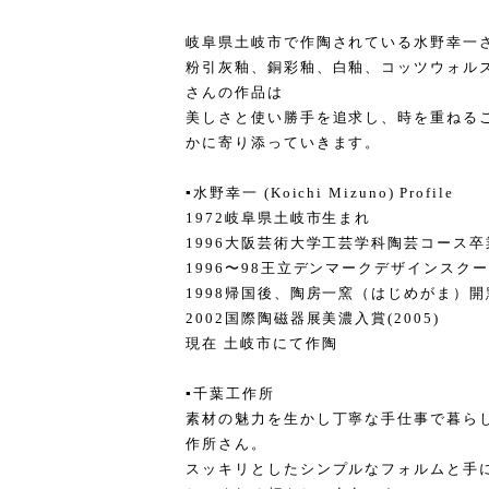
岐阜県土岐市で作陶されている水野幸一
粉引灰釉、銅彩釉、白釉、コッツウォル
さんの作品は
美しさと使い勝手を追求し、時を重ねる
かに寄り添っていきます。
▪️水野幸一 (Koichi Mizuno) Profile
1972岐阜県土岐市生まれ
1996大阪芸術大学工芸学科陶芸コース卒
1996〜98王立デンマークデザインスク
1998帰国後、陶房一窯（はじめがま）開
2002国際陶磁器展美濃入賞(2005)
現在 土岐市にて作陶
▪️千葉工作所
素材の魅力を生かし丁寧な手仕事で暮ら
作所さん。
スッキリとしたシンプルなフォルムと手