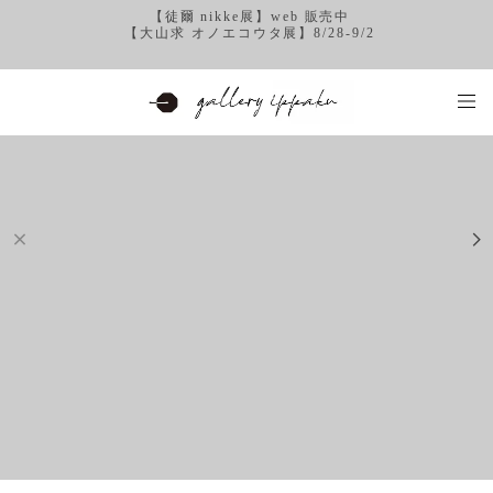
【徒爾 nikke展】web 販売中
【大山求 オノエコウタ展】8/28-9/2