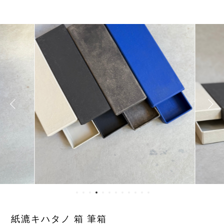
紙漉キハタノ 箱 筆箱