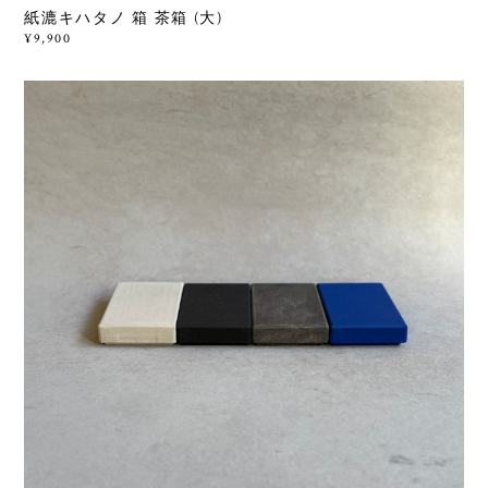
紙漉キハタノ 箱 茶箱 (大)
¥9,900