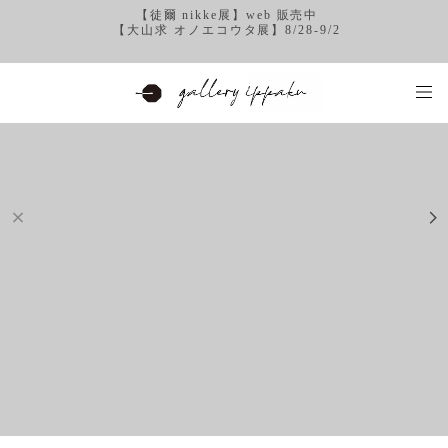
【徒爾 nikke展】web 販売中
【大山求 オノエコウタ展】8/28-9/2