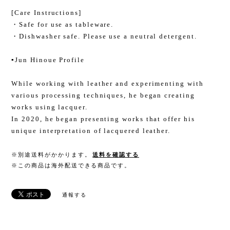
[Care Instructions]
・Safe for use as tableware.
・Dishwasher safe. Please use a neutral detergent.
▪️Jun Hinoue Profile
While working with leather and experimenting with
various processing techniques, he began creating
works using lacquer.
In 2020, he began presenting works that offer his
unique interpretation of lacquered leather.
※別途送料がかかります。
送料を確認する
※この商品は海外配送できる商品です。
通報する