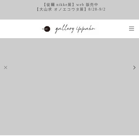
【徒爾 nikke展】web 販売中
【大山求 オノエコウタ展】8/28-9/2