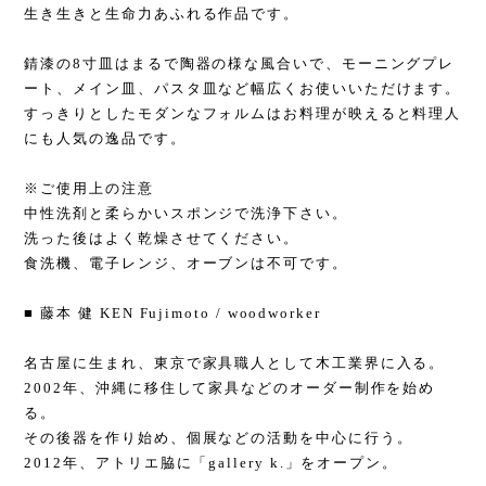
生き生きと生命力あふれる作品です。
錆漆の8寸皿はまるで陶器の様な風合いで、モーニングプレ
ート、メイン皿、パスタ皿など幅広くお使いいただけます。
すっきりとしたモダンなフォルムはお料理が映えると料理人
にも人気の逸品です。
※ご使用上の注意
中性洗剤と柔らかいスポンジで洗浄下さい。
洗った後はよく乾燥させてください。
食洗機、電子レンジ、オーブンは不可です。
■ 藤本 健 KEN Fujimoto / woodworker
名古屋に生まれ、東京で家具職人として木工業界に入る。
2002年、沖縄に移住して家具などのオーダー制作を始め
る。
その後器を作り始め、個展などの活動を中心に行う。
2012年、アトリエ脇に「gallery k.」をオープン。