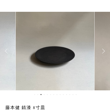
藤本健 錆漆 8寸皿