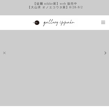
【徒爾 nikke展】web 販売中
【大山求 オノエコウタ展】8/28-9/2