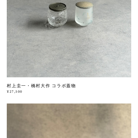
村上圭一・橋村大作 コラボ蓋物
¥27,500