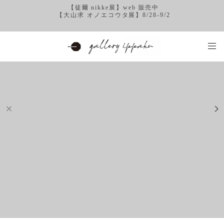
【徒爾 nikke展】web 販売中
【大山求 オノエコウタ展】8/28-9/2