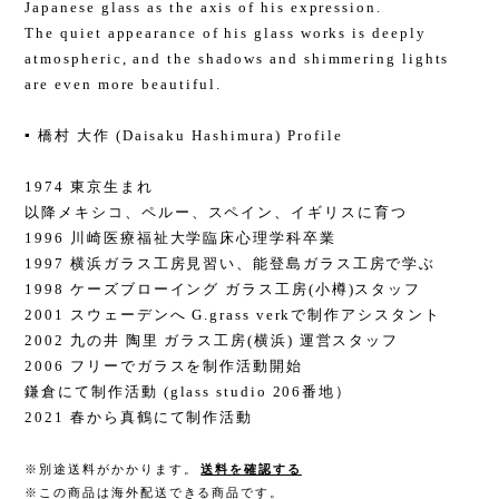
Japanese glass as the axis of his expression.
The quiet appearance of his glass works is deeply
atmospheric, and the shadows and shimmering lights
are even more beautiful.
▪️ 橋村 大作 (Daisaku Hashimura) Profile
1974 東京生まれ
以降メキシコ、ペルー、スペイン、イギリスに育つ
1996 川崎医療福祉大学臨床心理学科卒業
1997 横浜ガラス工房見習い、能登島ガラス工房で学ぶ
1998 ケーズブローイング ガラス工房(小樽)スタッフ
2001 スウェーデンへ G.grass verkで制作アシスタント
2002 九の井 陶里 ガラス工房(横浜) 運営スタッフ
2006 フリーでガラスを制作活動開始
鎌倉にて制作活動 (glass studio 206番地）
2021 春から真鶴にて制作活動
※別途送料がかかります。
送料を確認する
※この商品は海外配送できる商品です。