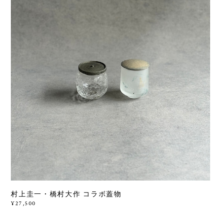
村上圭一・橋村大作 コラボ蓋物
¥27,500