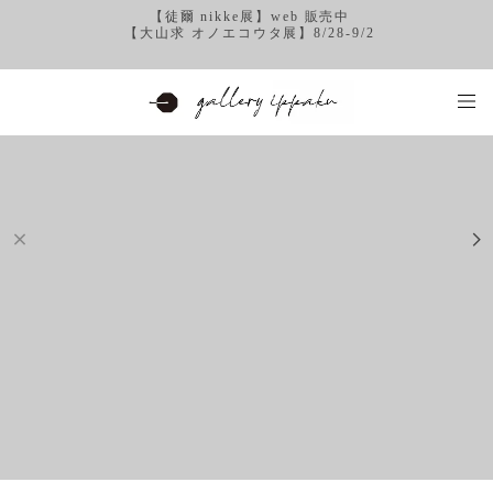
【徒爾 nikke展】web 販売中
【大山求 オノエコウタ展】8/28-9/2