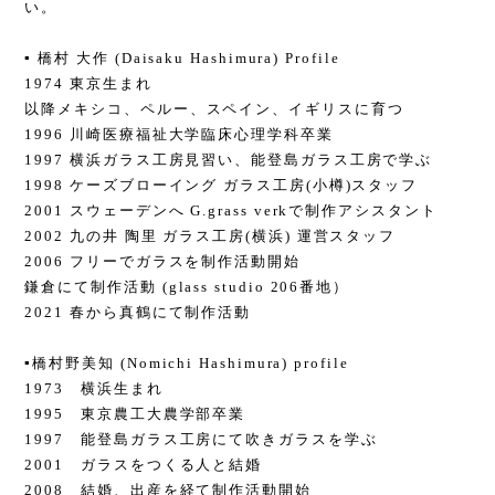
い。
▪️ 橋村 大作 (Daisaku Hashimura) Profile
​1974 東京生まれ
以降メキシコ、ペルー、スペイン、イギリスに育つ
1996 川崎医療福祉大学臨床心理学科卒業
1997 横浜ガラス工房見習い、能登島ガラス工房で学ぶ
1998 ケーズブローイング ガラス工房(小樽)スタッフ
2001 スウェーデンへ G.grass verkで制作アシスタント
2002 九の井 陶里 ガラス工房(横浜) 運営スタッフ
2006 フリーでガラスを制作活動開始
鎌倉にて制作活動 (glass studio 206番地）
2021 春から真鶴にて制作活動
▪️橋村野美知 (Nomichi Hashimura) profile
1973 横浜生まれ
1995 東京農工大農学部卒業
1997 能登島ガラス工房にて吹きガラスを学ぶ
2001 ガラスをつくる人と結婚
2008 結婚、出産を経て制作活動開始