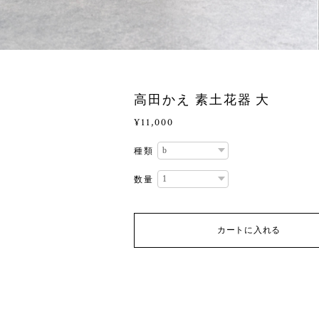
高田かえ 素土花器 大
¥11,000
種類
数量
カートに入れる