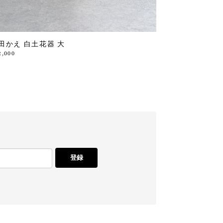
田かえ 白土花器 大
2,000
登録