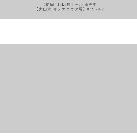
【徒爾 nikke展】web 販売中
【大山求 オノエコウタ展】8/28-9/2