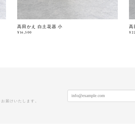
高田かえ 白土花器 小
高
¥16,500
¥2
をお届けいたします。