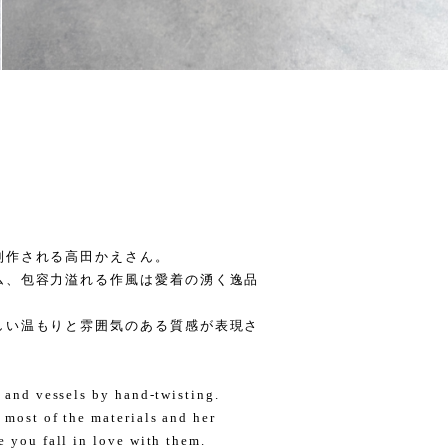
制作される高田かえさん。
ム、包容力溢れる作風は愛着の湧く逸品
しい温もりと雰囲気のある質感が表現さ
, and vessels by hand-twisting.
 most of the materials and her
e you fall in love with them.