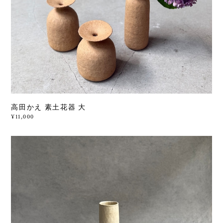
高田かえ 素土花器 大
¥11,000