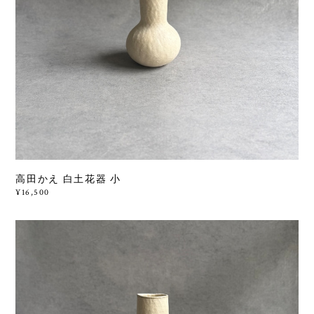
高田かえ 白土花器 小
¥16,500