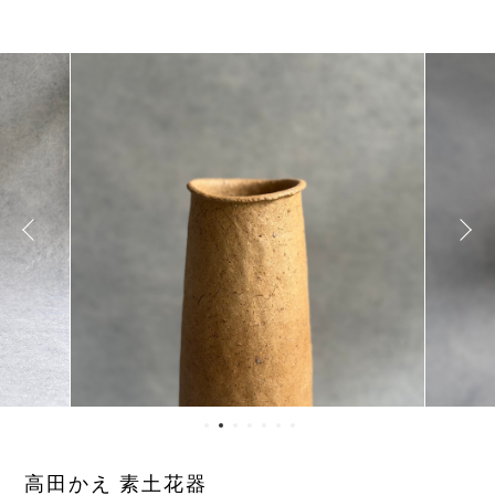
高田かえ 素土花器