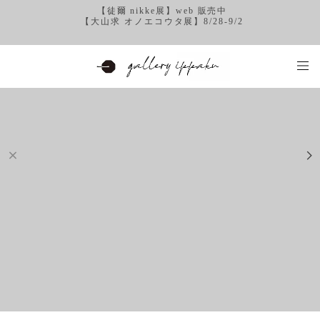
【徒爾 nikke展】web 販売中
【大山求 オノエコウタ展】8/28-9/2