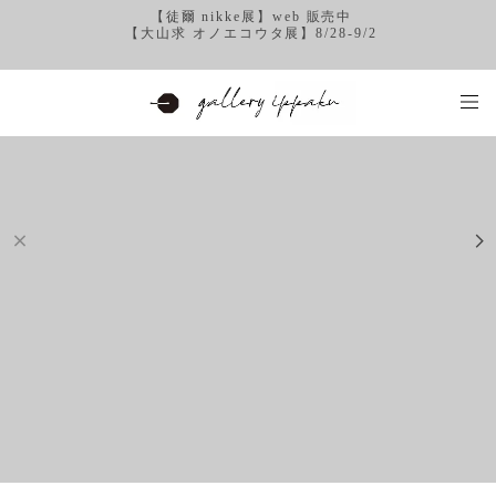
【徒爾 nikke展】web 販売中
【大山求 オノエコウタ展】8/28-9/2