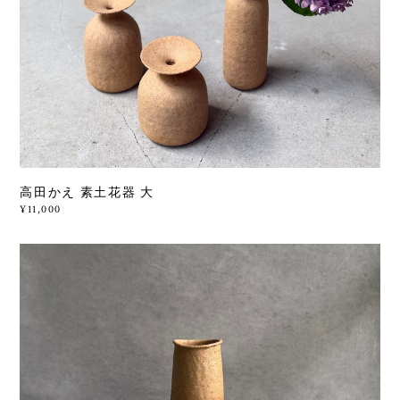
高田かえ 素土花器 大
¥11,000