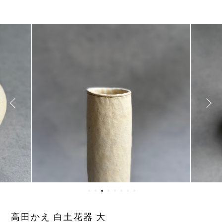
高田かえ 白土花器 大