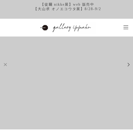
【徒爾 nikke展】web 販売中
【大山求 オノエコウタ展】8/28-9/2