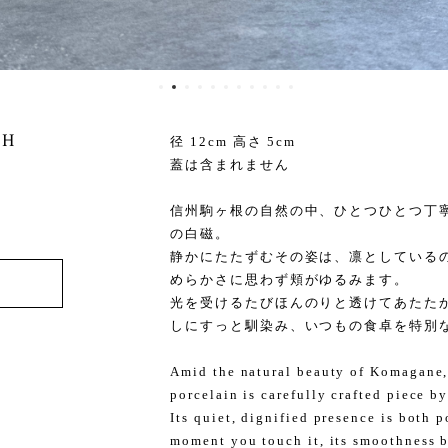
H
径 12cm 高さ 5cm
蓋は含まれません
信州駒ヶ根の自然の中、ひとつひとつ丁
の白磁。
静かにたたずむその姿は、凛としている
めらかさに思わず頬がゆるみます。
光を受けるたびほんのりと透けてあたた
しにすっと馴染み、いつもの食卓を特別
Amid the natural beauty of Komagane,
porcelain is carefully crafted piece by
Its quiet, dignified presence is both
moment you touch it, its smoothness b