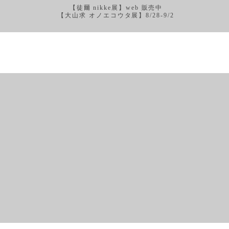
【徒爾 nikke展】web 販売中
【大山求 オノエコウタ展】8/28-9/2