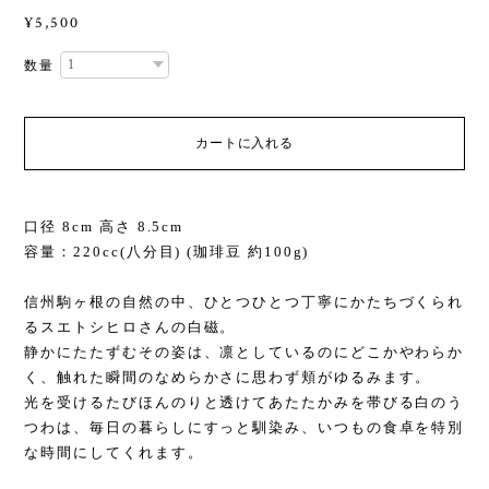
¥5,500
数量
カートに入れる
口径 8cm 高さ 8.5cm
容量：220cc(八分目) (珈琲豆 約100g)
信州駒ヶ根の自然の中、ひとつひとつ丁寧にかたちづくられ
るスエトシヒロさんの白磁。
静かにたたずむその姿は、凛としているのにどこかやわらか
く、触れた瞬間のなめらかさに思わず頬がゆるみます。
光を受けるたびほんのりと透けてあたたかみを帯びる白のう
つわは、毎日の暮らしにすっと馴染み、いつもの食卓を特別
な時間にしてくれます。