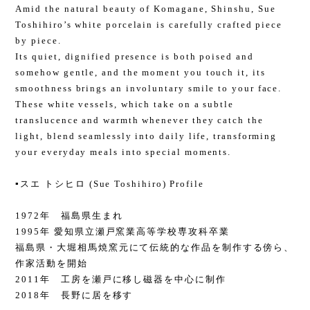
Amid the natural beauty of Komagane, Shinshu, Sue
Toshihiro’s white porcelain is carefully crafted piece
by piece.
Its quiet, dignified presence is both poised and
somehow gentle, and the moment you touch it, its
smoothness brings an involuntary smile to your face.
These white vessels, which take on a subtle
translucence and warmth whenever they catch the
light, blend seamlessly into daily life, transforming
your everyday meals into special moments.
▪️スエ トシヒロ (Sue Toshihiro) Profile
1972年 福島県生まれ
1995年 愛知県立瀬戸窯業高等学校専攻科卒業
福島県・大堀相馬焼窯元にて伝統的な作品を制作する傍ら、
作家活動を開始
2011年 工房を瀬戸に移し磁器を中心に制作
2018年 長野に居を移す