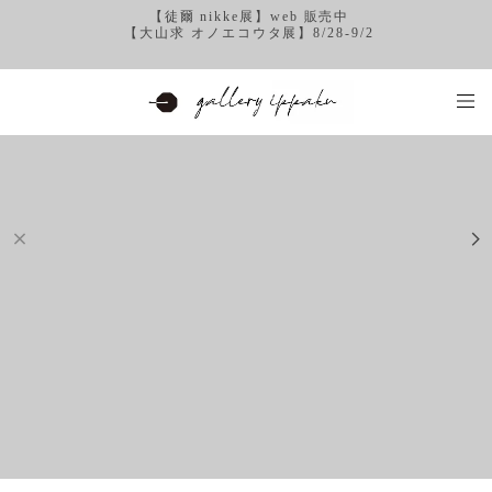
【徒爾 nikke展】web 販売中
【大山求 オノエコウタ展】8/28-9/2