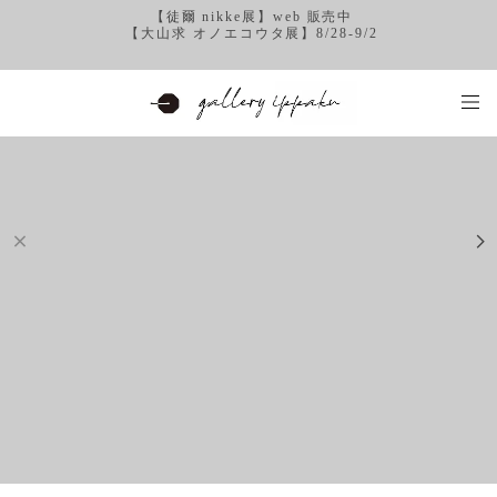
【徒爾 nikke展】web 販売中
【大山求 オノエコウタ展】8/28-9/2