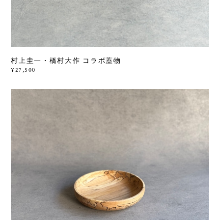
村上圭一・橋村大作 コラボ蓋物
¥27,500