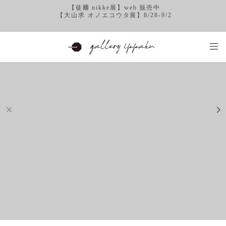
【徒爾 nikke展】web 販売中
【大山求 オノエコウタ展】8/28-9/2