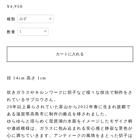
¥4,950
種類
数量
カートに入れる
径 14cm 高さ 1cm
吹きガラスやキルンワークに切子など様々な技法で制作をさ
れているサブロウさん。
20年以上暮らされていた富山から2022年春に生まれ故郷で
ある滋賀県高島市に制作の拠点を移されました。
ゆらゆらと揺らめく琵琶湖の水面をイメージしたモザイク柄
や連続模様は、ガラスに包み込まれる安心感と静寂な景色が
心に満ちていきます。アンティークの風情をまとった切子は