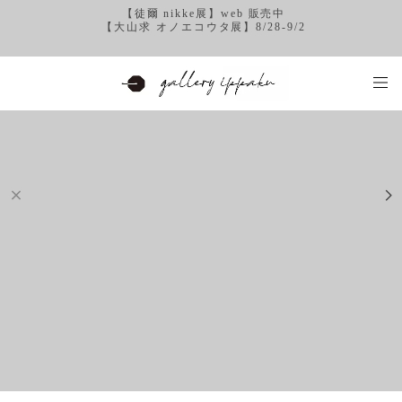
【徒爾 nikke展】web 販売中
【大山求 オノエコウタ展】8/28-9/2