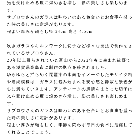
光を受け止める度に煌めきを増し、影の美しさも楽しめま
す。
サブロウさんのガラスは味わいのある色合いとお食事を盛っ
た時の美しさに定評があります。
程よい厚みが頼もし径 24cm 高さ 4.5cm
吹きガラスやキルンワークに切子など様々な技法で制作をさ
れているサブロウさん。
20年以上暮らされていた富山から2022年春に生まれ故郷で
ある滋賀県高島市に制作の拠点を移されました。
ゆらゆらと揺らめく琵琶湖の水面をイメージしたモザイク柄
や連続模様は、ガラスに包み込まれる安心感と静寂な景色が
心に満ちていきます。アンティークの風情をまとった切子は
光を受け止める度に煌めきを増し、影の美しさも楽しめま
す。
サブロウさんのガラスは味わいのある色合いとお食事を盛っ
た時の美しさに定評があります。
程よい厚みが頼もしく、季節を問わず毎日の食卓に活躍して
くれることでしょう。