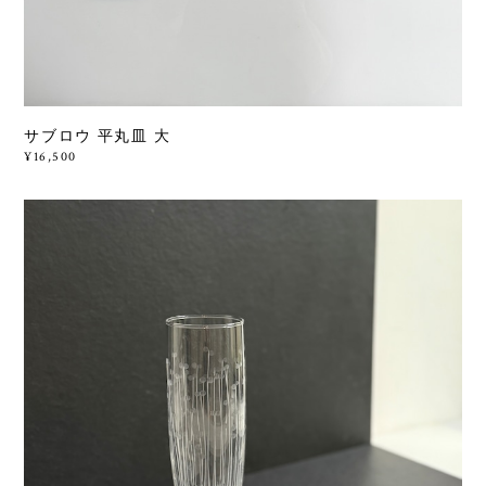
サブロウ 平丸皿 大
¥16,500