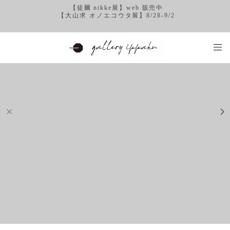
【徒爾 nikke展】web 販売中
【大山求 オノエコウタ展】8/28-9/2