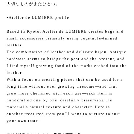
大切なものがまたひとつ。
▪️Atelier de LUMIERE profile
Based in Kyoto, Atelier de LUMIÉRE creates bags and
small accessories primarily using vegetable-tanned
leather.
The combination of leather and delicate bijou. Antique
hardware seems to bridge the past and the present, and
I find myself growing fond of the marks etched into the
leather.
With a focus on creating pieces that can be used for a
long time without ever growing tiresome—and that
grow more cherished with each use—each item is
handcrafted one by one, carefully preserving the
material’s natural texture and character. Here is
another treasured item you’ll want to nurture to suit
your own taste.