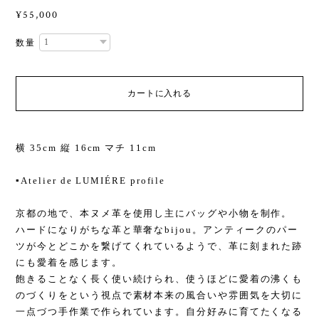
¥55,000
数量
カートに入れる
横 35cm 縦 16cm マチ 11cm
▪️Atelier de LUMIÉRE profile
京都の地で、本ヌメ革を使用し主にバッグや小物を制作。
ハードになりがちな革と華奢なbijou。アンティークのパー
ツが今とどこかを繋げてくれているようで、革に刻まれた跡
にも愛着を感じます。
飽きることなく長く使い続けられ、使うほどに愛着の沸くも
のづくりをという視点で素材本来の風合いや雰囲気を大切に
一点づつ手作業で作られています。自分好みに育てたくなる