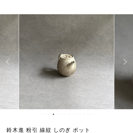
鈴木進 粉引 線紋 しのぎ ポット