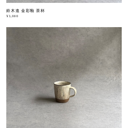
鈴木進 金彩釉 茶杯
¥3,080