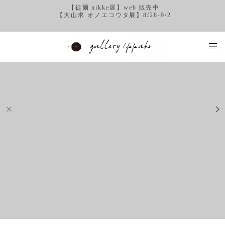
【徒爾 nikke展】web 販売中
【大山求 オノエコウタ展】8/28-9/2