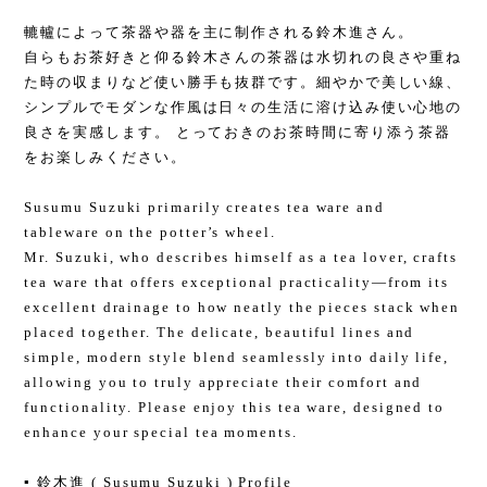
轆轤によって茶器や器を主に制作される鈴木進さん。
自らもお茶好きと仰る鈴木さんの茶器は水切れの良さや重ね
た時の収まりなど使い勝手も抜群です。細やかで美しい線、
シンプルでモダンな作風は日々の生活に溶け込み使い心地の
良さを実感します。 とっておきのお茶時間に寄り添う茶器
をお楽しみください。
Susumu Suzuki primarily creates tea ware and
tableware on the potter’s wheel.
Mr. Suzuki, who describes himself as a tea lover, crafts
tea ware that offers exceptional practicality—from its
excellent drainage to how neatly the pieces stack when
placed together. The delicate, beautiful lines and
simple, modern style blend seamlessly into daily life,
allowing you to truly appreciate their comfort and
functionality. Please enjoy this tea ware, designed to
enhance your special tea moments.
▪️ 鈴木進 ( Susumu Suzuki ) Profile