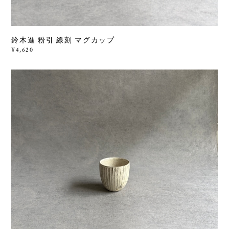
鈴木進 粉引 線刻 マグカップ
¥4,620