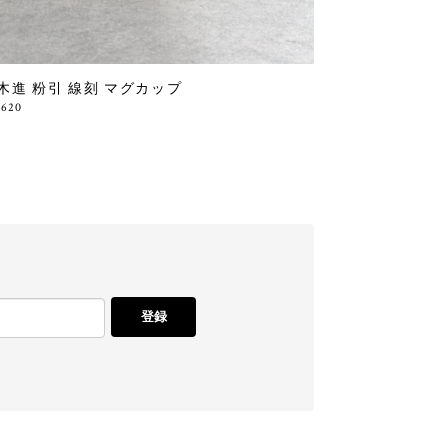
木進 粉引 線刻 マグカップ
,620
登録