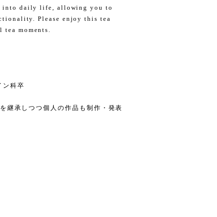
into daily life, allowing you to
ctionality. Please enjoy this tea
al tea moments.
イン科卒
）を継承しつつ個人の作品も制作・発表