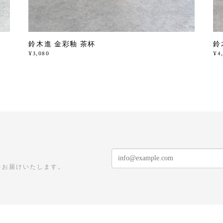
鈴木進 金彩釉 茶杯
鈴
¥3,080
¥4
をお届けいたします。