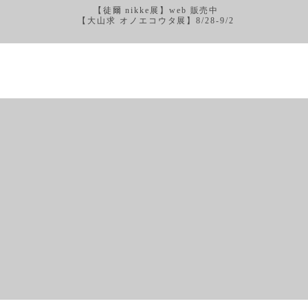
【徒爾 nikke展】web 販売中
【大山求 オノエコウタ展】8/28-9/2