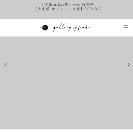
【徒爾 nikke展】web 販売中
【大山求 オノエコウタ展】8/28-9/2