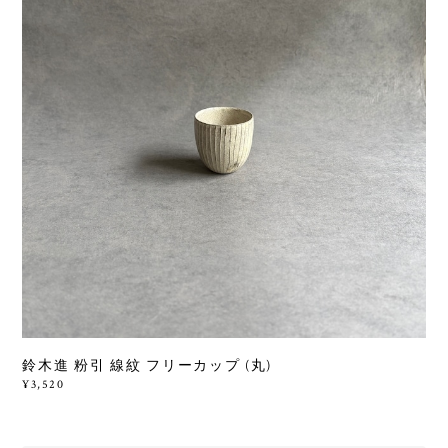
鈴木進 粉引 線紋 フリーカップ (丸)
¥3,520