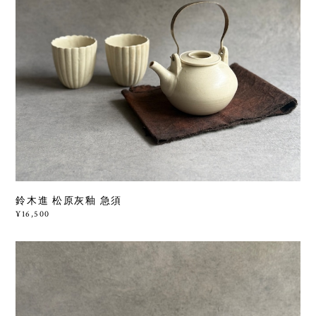
鈴木進 松原灰釉 急須
¥16,500