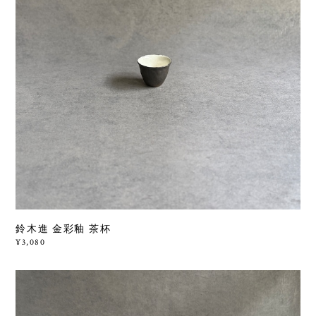
鈴木進 金彩釉 茶杯
¥3,080