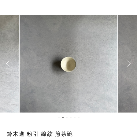
鈴木進 粉引 線紋 煎茶碗