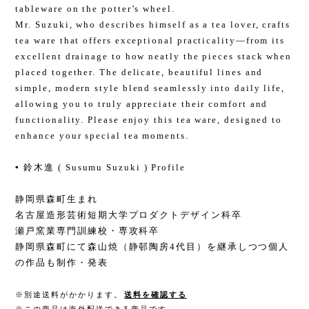
tableware on the potter’s wheel.
Mr. Suzuki, who describes himself as a tea lover, crafts
tea ware that offers exceptional practicality—from its
excellent drainage to how neatly the pieces stack when
placed together. The delicate, beautiful lines and
simple, modern style blend seamlessly into daily life,
allowing you to truly appreciate their comfort and
functionality. Please enjoy this tea ware, designed to
enhance your special tea moments.
▪️ 鈴木進 ( Susumu Suzuki ) Profile
静岡県森町生まれ
名古屋造形芸術短期大学プロダクトデザイン科卒
瀬戸窯業専門訓練校・専攻科卒
静岡県森町にて森山焼（静邨陶房4代目）を継承しつつ個人
の作品も制作・発表
※別途送料がかかります。
送料を確認する