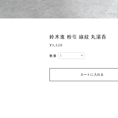
鈴木進 粉引 線紋 丸湯呑
¥3,520
数量
カートに入れる