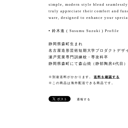
simple, modern style blend seamlessly 
truly appreciate their comfort and fun
ware, designed to enhance your speci
▪️ 鈴木進 ( Susumu Suzuki ) Profile
静岡県森町生まれ
名古屋造形芸術短期大学プロダクトデザ
瀬戸窯業専門訓練校・専攻科卒
静岡県森町にて森山焼（静邨陶房4代目
※別途送料がかかります。
送料を確認する
※この商品は海外配送できる商品です。
通報する