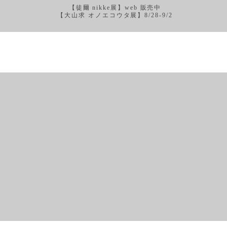
【徒爾 nikke展】web 販売中
【大山求 オノエコウタ展】8/28-9/2