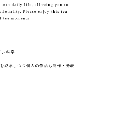
into daily life, allowing you to
ctionality. Please enjoy this tea
al tea moments.
イン科卒
）を継承しつつ個人の作品も制作・発表