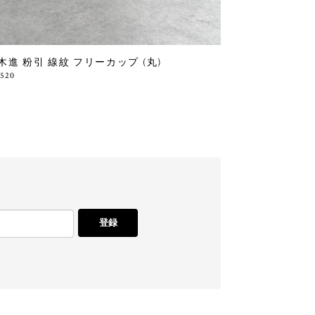
木進 粉引 線紋 フリーカップ (丸)
,520
登録