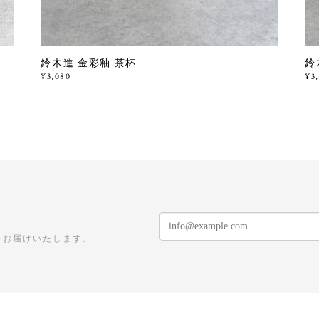
鈴木進 金彩釉 茶杯
鈴
¥3,080
¥3
をお届けいたします。