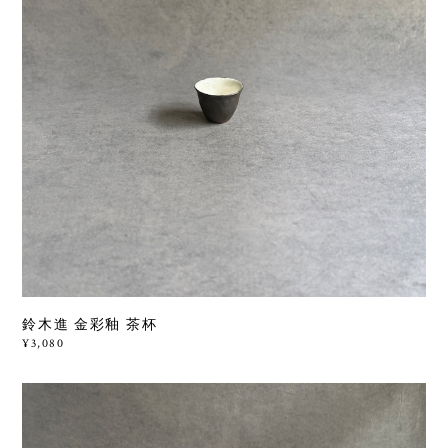
鈴木進 金彩釉 茶杯
¥3,080