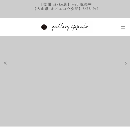
【徒爾 nikke展】web 販売中
【大山求 オノエコウタ展】8/28-9/2