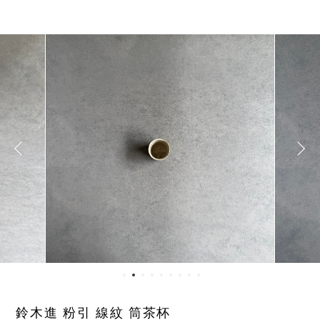
鈴木進 粉引 線紋 筒茶杯