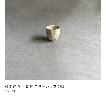
鈴木進 粉引 線紋 フリーカップ (丸)
¥3,520