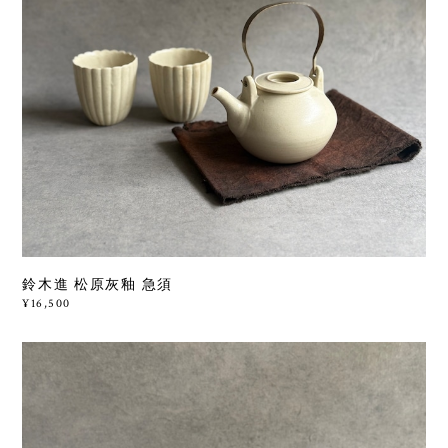
鈴木進 松原灰釉 急須
¥16,500