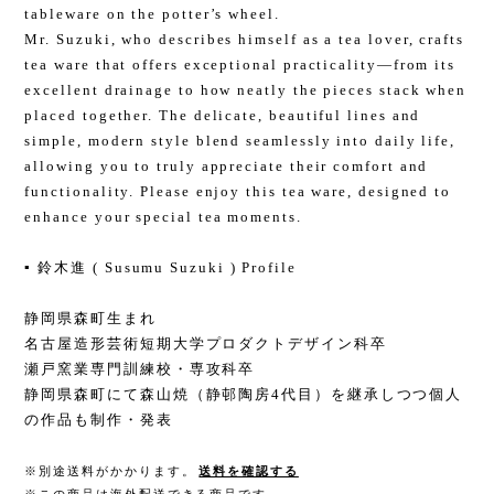
tableware on the potter’s wheel.
Mr. Suzuki, who describes himself as a tea lover, crafts
tea ware that offers exceptional practicality—from its
excellent drainage to how neatly the pieces stack when
placed together. The delicate, beautiful lines and
simple, modern style blend seamlessly into daily life,
allowing you to truly appreciate their comfort and
functionality. Please enjoy this tea ware, designed to
enhance your special tea moments.
▪️ 鈴木進 ( Susumu Suzuki ) Profile
静岡県森町生まれ
名古屋造形芸術短期大学プロダクトデザイン科卒
瀬戸窯業専門訓練校・専攻科卒
静岡県森町にて森山焼（静邨陶房4代目）を継承しつつ個人
の作品も制作・発表
※別途送料がかかります。
送料を確認する