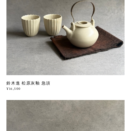
鈴木進 松原灰釉 急須
¥16,500