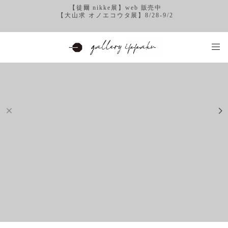
【徒爾 nikke展】web 販売中
【大山求 オノエコウタ展】8/28-9/2