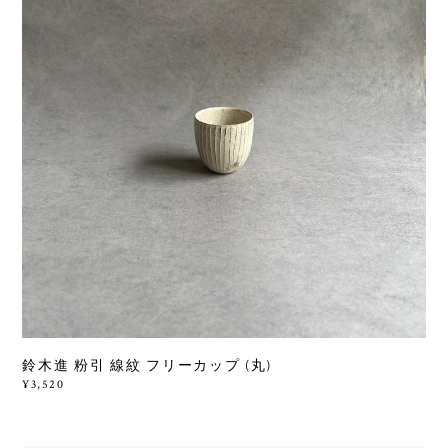
鈴木進 粉引 線紋 フリーカップ (丸)
¥3,520