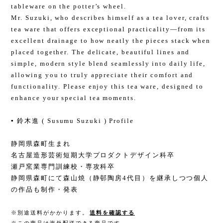
tableware on the potter’s wheel.
Mr. Suzuki, who describes himself as a tea lover, crafts
tea ware that offers exceptional practicality—from its
excellent drainage to how neatly the pieces stack when
placed together. The delicate, beautiful lines and
simple, modern style blend seamlessly into daily life,
allowing you to truly appreciate their comfort and
functionality. Please enjoy this tea ware, designed to
enhance your special tea moments.
▪️ 鈴木進 ( Susumu Suzuki ) Profile
静岡県森町生まれ
名古屋造形芸術短期大学プロダクトデザイン科卒
瀬戸窯業専門訓練校・専攻科卒
静岡県森町にて森山焼（静邨陶房4代目）を継承しつつ個人
の作品も制作・発表
※別途送料がかかります。
送料を確認する