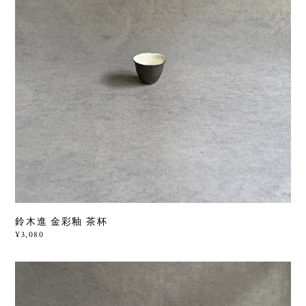
鈴木進 金彩釉 茶杯
¥3,080