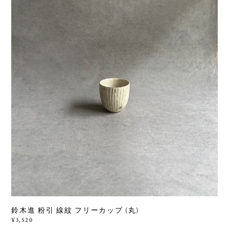
鈴木進 粉引 線紋 フリーカップ (丸)
¥3,520