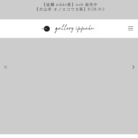
【徒爾 nikke展】web 販売中
【大山求 オノエコウタ展】8/28-9/2