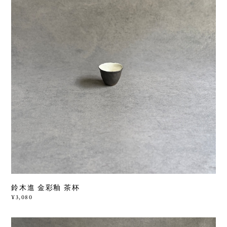
鈴木進 金彩釉 茶杯
¥3,080