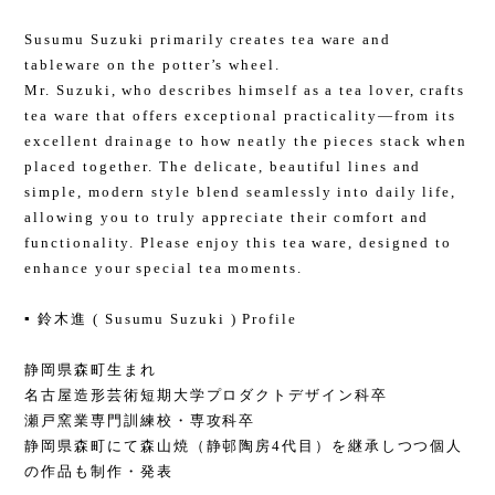
Susumu Suzuki primarily creates tea ware and
tableware on the potter’s wheel.
Mr. Suzuki, who describes himself as a tea lover, crafts
tea ware that offers exceptional practicality—from its
excellent drainage to how neatly the pieces stack when
placed together. The delicate, beautiful lines and
simple, modern style blend seamlessly into daily life,
allowing you to truly appreciate their comfort and
functionality. Please enjoy this tea ware, designed to
enhance your special tea moments.
▪️ 鈴木進 ( Susumu Suzuki ) Profile
静岡県森町生まれ
名古屋造形芸術短期大学プロダクトデザイン科卒
瀬戸窯業専門訓練校・専攻科卒
静岡県森町にて森山焼（静邨陶房4代目）を継承しつつ個人
の作品も制作・発表