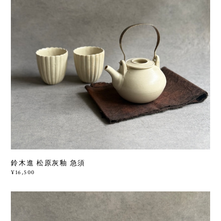
鈴木進 松原灰釉 急須
¥16,500