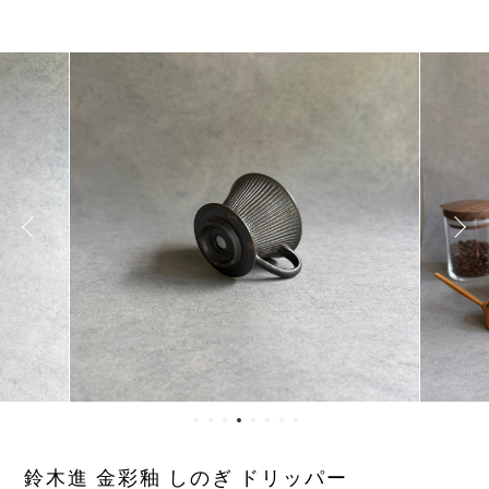
鈴木進 金彩釉 しのぎ ドリッパー