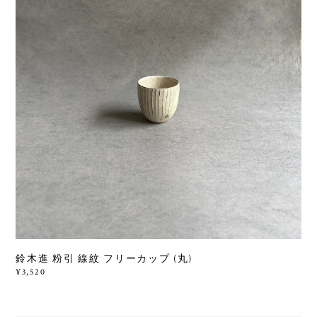
鈴木進 粉引 線紋 フリーカップ (丸)
¥3,520