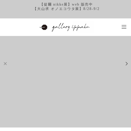
【徒爾 nikke展】web 販売中
【大山求 オノエコウタ展】8/28-9/2