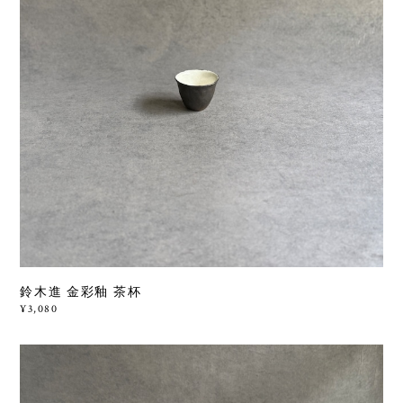
鈴木進 金彩釉 茶杯
¥3,080