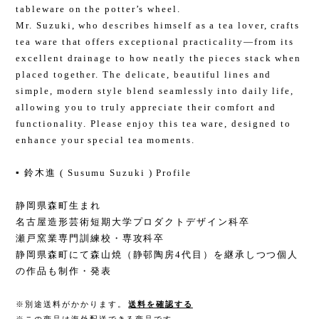
tableware on the potter’s wheel.
Mr. Suzuki, who describes himself as a tea lover, crafts
tea ware that offers exceptional practicality—from its
excellent drainage to how neatly the pieces stack when
placed together. The delicate, beautiful lines and
simple, modern style blend seamlessly into daily life,
allowing you to truly appreciate their comfort and
functionality. Please enjoy this tea ware, designed to
enhance your special tea moments.
▪️ 鈴木進 ( Susumu Suzuki ) Profile
静岡県森町生まれ
名古屋造形芸術短期大学プロダクトデザイン科卒
瀬戸窯業専門訓練校・専攻科卒
静岡県森町にて森山焼（静邨陶房4代目）を継承しつつ個人
の作品も制作・発表
※別途送料がかかります。
送料を確認する