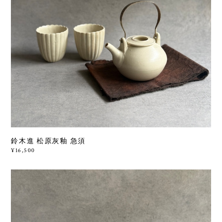
鈴木進 松原灰釉 急須
¥16,500