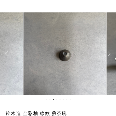
鈴木進 金彩釉 線紋 煎茶碗